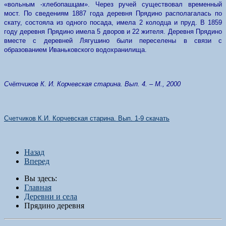
«вольным -хлебопашцам». Через ручей существовал временный
мост. По сведениям 1887 года деревня Прядино располагалась по
скату, состояла из одного посада, имела 2 колодца и пруд. В 1859
году деревня Прядино имела 5 дворов и 22 жителя. Деревня Прядино
вместе с деревней Лягушино были переселены в связи с
образованием Иваньковского водохранилища.
Счётчиков К. И. Корчевская старина. Вып. 4. – М., 2000
Счетчиков К.И. Корчевская старина. Вып. 1-9 скачать
Назад
Вперед
Вы здесь:
Главная
Деревни и села
Прядино деревня