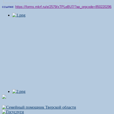
ссылке:
https://forms.mkrf.ru/e/2579/xTPLeBU7/?ap_orgcode=850220296