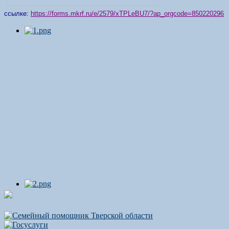
ссылке:
https://forms.mkrf.ru/e/2579/xTPLeBU7/?ap_orgcode=850220296