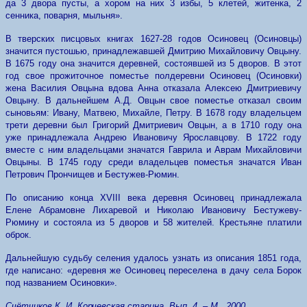
да 3 двора пусты, а хором на них 3 избы, 5 клетей, житенка, 2
сенника, поварня, мыльня».
В тверских писцовых книгах 1627-28 годов Осиновец (Осиновцы)
значится пустошью, принадлежавшей Дмитрию Михайловичу Овцыну.
В 1675 году она значится деревней, состоявшей из 5 дворов. В этот
год свое прожиточное поместье полдеревни Осиновец (Осиновки)
жена Василия Овцына вдова Анна отказала Алексею Дмитриевичу
Овцыну. В дальнейшем А.Д. Овцын свое поместье отказал своим
сыновьям: Ивану, Матвею, Михайле, Петру. В 1678 году владельцем
трети деревни был Григорий Дмитриевич Овцын, а в 1710 году она
уже принадлежала Андрею Ивановичу Ярославцову. В 1722 году
вместе с ним владельцами значатся Гаврила и Аврам Михайловичи
Овцыны. В 1745 году среди владельцев поместья значатся Иван
Петрович Прончищев и Бестужев-Рюмин.
По описанию конца XVIII века деревня Осиновец принадлежала
Елене Абрамовне Лихаревой и Николаю Ивановичу Бестужеву-
Рюмину и состояла из 5 дворов и 58 жителей. Крестьяне платили
оброк.
Дальнейшую судьбу селения удалось узнать из описания 1851 года,
где написано: «деревня же Осиновец переселена в дачу села Борок
под названием Осиновки».
Счётчиков К. И. Корчевская старина. Вып. 4. – М., 2000