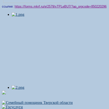
ссылке:
https://forms.mkrf.ru/e/2579/xTPLeBU7/?ap_orgcode=850220296