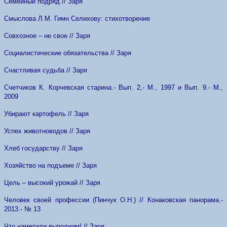
Семейный подряд // Заря
Смыслова Л.М. Гимн Селихову: стихотворение
Совхозное – не свое // Заря
Социалистические обязательства // Заря
Счастливая судьба // Заря
Счетчиков К. Корчевская старина.- Вып. 2,- М., 1997 и Вып. 9.- М.,
2009
Убирают картофель // Заря
Успех животноводов // Заря
Хлеб государству // Заря
Хозяйство на подъеме // Заря
Цель – высокий урожай // Заря
Человек своей профессии (Пинчук О.Н.) // Конаковская панорама.-
2013.- № 13
Что наметили выполним! // Заря