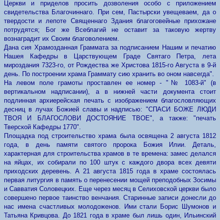
Церкви и приделов просить дозволения особо с приложением
свидетельства Благочиннаго. При сем, Пастырски увещеваем, да о
твердости и лепоте Священнаго Здания благоговейные прихожане
потрудятся; Бог же Всеблагий не оставит за таковую жертву
вознаградит их Своим благоволением.
Дана сия Храмозданная Граммата за подписанием Нашим и печатию
Нашея Кафедры в Царствующем Граде Святаго Петра, лета
мироздания 7323-го, от Рождества же Христова 1815-го Августа в 9-й
день. По построении храма Граммату сию хранить во оном навсегда".
На левом поле грамоты проставлен ее номер - "№ 1083-й" (в
вертикальном надписании), а в нижней части документа стоит
подлинная архиерейская печать с изображением благословляющих
десниц в лучах Божией славы и надписью: "СПАСИ БОЖЕ ЛЮДИ
ТВОЯ И БЛАГОСЛОВИ ДОСТОЯНИЕ ТВОЕ", а также: "печать
Тверской Кафедры 1770".
Площадка под строительство храма была освящена 2 августа 1812
года, в день памяти святого пророка Божия Илии. Деталь,
характерная для строительства храмов в те времена: замес делался
на яйцах, их собирали по 100 штук с каждого двора всех девяти
приходских деревень. А 21 августа 1815 года в храме состоялась
первая литургия в память о перенесении мощей преподобных Зосимы
и Савватия Соловецких. Еще через месяц в Селиховской церкви было
совершено первое таинство венчания. Старинные записи донесли до
нас имена счастливых молодоженов. Ими стали Борис Шумонов и
Татьяна Кривцова. До 1821 года в храме был лишь один, Ильинский