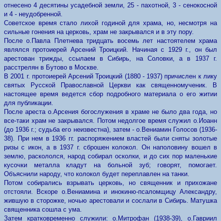
отнесено 4 десятины усадебной земли, 25 - пахотной, 3 - сенокосной
и 4 - неудобренной.
Советское время стало лихой годиной для храма, но, несмотря на
сильные гонения на церковь, храм не закрывался и в эту пору.
После о.Павла Плетнева тридцать восемь лет настоятелем храма
являлся протоиерей Арсений Троицкий. Начиная с 1929 г., он был
арестован трижды, ссылаем в Сибирь, на Соловки, а в 1937 г.
расстрелян в Бутово в Москве.
В 2001 г. протоиерей Арсений Троицкий (1880 - 1937) причислен к лику
святых Русской Православной Церкви как священномученик. В
настоящее время ведется сбор подробного материала о его житии
для публикации.
После ареста о.Арсения богослужения в храме не было два года, но
все-таки храм не закрывался. Потом недолгое время служил о.Иоанн
(до 1936 г.; судьба его неизвестна), затем - о.Вениамин Голосов (1936-
38). При нем в 1936 гг. распоряжением властей были сняты золотые
ризы с икон, а в 1937 г. сброшен колокол. Он наполовину вошел в
землю, раскололся, народ собирал осколки, и до сих пор маленькие
кусочки металла кладут на больной зуб; говорят, помогает.
Объяснили народу, что колокол будет переплавлен на танки.
Потом собирались взрывать церковь, но священник и прихожане
отстояли. Вскоре о.Вениамина и инокиню-псаломщицу Александру,
жившую в сторожке, ночью арестовали и сослали в Сибирь. Матушка
священника сошла с ума.
Затем кратковременно служили: о.Митрофан (1938-39), о.Гавриил