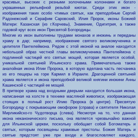
красивых, высоких с резными золочеными колоннами и богато
украшенных рельефной резьбой киотах. Среди этих икон -
изображения таких особо чтимых святых, как преподобные Сергий
Радонежский и Серафим Саровский, Илия Пророк, иконы Божией
Матери: Казанская (из г.Корчевы), Знамение, Одигитрия, а также
годовой круг всех икон Пресвятой Богородицы.
Многие из икон выполнены трудами монахов и инокинь и переданы
храму в дар; например, изображение святого великомученика и
целителя Пантелеймона. Рядом с этой иконой на аналое находится
небольшой образ честной главы великомученика Пантелеймона с
подлинной частицей его святых мощей, которая является особой,
уникальной святыней Ильинского храма. Примечательна также
аналойная икона Илии Пророка, в которую вделана часть песчаника
из его пещеры на горе Кармил в Израиле. Драгоценной святыней
храма является и икона преподобной великой княгини инокини Анны
Кашинской с частицей ее мощей.
В притворе храма над входными дверьми находится большая икона,
написанная на холсте в технике масляной живописи, изображающая
стоящих в полный рост Илию Пророка (в центре). Пресвятую
Богородицу с покрывающим омофором (справа) и святителя Николая
Мирликийско-го Чудотворца (слева). Несмотря на то, что данная
икона неканонического письма, она является чрезвычайно важной
для Ильинской церкви, поскольку обобщает собой Богоматерь и
святых, которым посвящены храмовые престолы. Божия Матерь и
святые предстоят уже при входе и благословляют каждого,