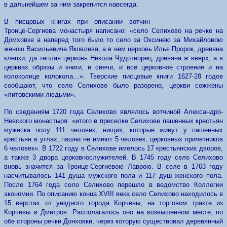
в дальнейшем за ним закрепится навсегда.
В писцовых книгах при описании вотчин
Троице-Сергиева монастыря написано: «село Селихово на речке на
Домховке а наперед того было то село за Оксинею за Михайловою
женою Васильевича Яковлева, а в нем церковь Илья Пророк, древяна
клецки, да теплая церковь Никола Чудотворец, древяна ж вверх, а в
церквах образы и книги, и свечи, и все церковное строение и на
колоколице колокола…».
Тверские писцовые книги 1627-28 годов
сообщают, что село Селихово было разорено, церкви сожжены
«литовскими людьми».
По сведениям 1720 года Селихово являлось вотчиной Александро-
Невского монастыря: «итого в приселке Селихове пашенных крестьян
мужеска полу 111 человек, нищих, которые живут у пашенных
крестьян в углах, пашни не имеют 5 человек, церковных причетников
6 человек». В 1722 году в Селихове имелось 17 крестьянских дворов,
а также 3 двора церковнослужителей. В 1745 году село Селихово
вновь значится за Троице-Сергиевою Лаврою. В селе в 1763 году
насчитывалось 141 душа мужского пола и 117 душ женского пола.
После 1764 года село Селихово перешло в ведомство Коллегии
экономии.
По описанию конца
XVIII
века село Селихово находилось в
15 верстах от уездного города Корчевы, на торговом тракте из
Корчевы в Дмитров. Располагалось оно на возвышенном месте, по
обе стороны речки Донховки, через которую существовал деревянный