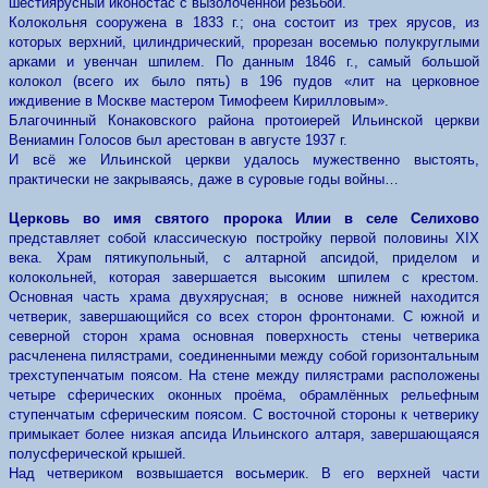
шестиярусный иконостас с вызолоченной резьбой.
Колокольня сооружена в 1833 г.; она состоит из трех ярусов, из
которых верхний, цилиндрический, прорезан восемью полукруглыми
арками и увенчан шпилем. По данным 1846 г., самый большой
колокол (всего их было пять) в 196 пудов «лит на церковное
иждивение в Москве мастером Тимофеем Кирилловым».
Благочинный Конаковского района протоиерей Ильинской церкви
Вениамин Голосов был арестован в августе 1937 г.
И всё же Ильинской церкви удалось мужественно выстоять,
практически не закрываясь, даже в суровые годы войны…
Церковь во имя святого пророка Илии в селе Селихово
представляет собой классическую постройку первой половины XIX
века. Храм пятикупольный, с алтарной апсидой, приделом и
колокольней, которая завершается высоким шпилем с крестом.
Основная часть храма двухярусная; в основе нижней находится
четверик, завершающийся со всех сторон фронтонами. С южной и
северной сторон храма основная поверхность стены четверика
расчленена пилястрами, соединенными между собой горизонтальным
трехступенчатым поясом. На стене между пилястрами расположены
четыре сферических оконных проёма, обрамлённых рельефным
ступенчатым сферическим поясом. С восточной стороны к четверику
примыкает более низкая апсида Ильинского алтаря, завершающаяся
полусферической крышей.
Над четвериком возвышается восьмерик. В его верхней части