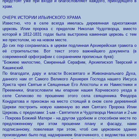
предстоят уже при входе и благословляют каждого, приходящего в
храм.
ОЧЕРК ИСТОРИИ ИЛЬИНСКОГО ХРАМА
Известно, что в селе всегда имелась деревянная одноэтажная
церковь Илии пророка с приделом Николая Чудотворца, вместо
которой в 1812-1831 годах была выстроена каменная церковь с тем
же престолом, но на новом месте.
До сих пор сохранилась в церкви подлинная Архиерейская грамота о
её строительстве. Вот текст этого важнейшего документа (в
современной орфографии с сохранением прописных букв):
"Божиею милостию, Смиренный Серафим, Архиепископ Тверский и
Кашинский.
По благодати, дару и власти Всесвятаго и Живоначальнаго Духа,
данного нам от Самого Великого Архиерея Господа нашего Иисуса
Христа чрез Святые и Священные Его Апостолы и их Наместники и
Преемники, благословили мы епархии нашея Корчевского уезда в
селе Селихово по прошению этого села священника Феодора
Кондратова и прихожан на место стоящей в оном селе деревянной
Церкви построить новую каменную во имя Святаго Пророка Илии
Церковь с пределами: 1-ым - Святителя и Чудотворца Николая и 2-ым
- Покрова Божией Матери - на другом удобном и способном месте по
предложенному при этом прошении плану и фасаду, нами
подписанному, повелевая при этом, чтоб сие церковное здание
производимо было под надзиранием благочинного, с ведомства коего