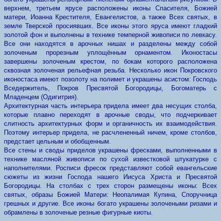
верхнем, третьем ярусе расположены иконы Спасителя, Божией
матери, Иоанна Крестителя, Евангелистов, а также Всех святых, в
земле Тверской просиявших. Все иконы этого яруса имеют гладкий
золотой фон и выполнены в технике темперной живописи по левкасу.
Все они находятся в арочных нишах и разделены между собой
золоченым прорезным уплощённым орнаментом. Иконостасы
завершены золоченым крестом, по бокам которого расположена
сквозная золоченая рельефная резьба. Несколько икон Покровского
иконостаса имеют позолоту на полимет и украшены асистом: Господь
Вседержитель, Покров Пресвятой Богородицы, Богоматерь с
Младенцем (Одигитрия).
Архитектурная часть интерьера придела имеет два несущих столба,
которые плавно переходят в арочные своды, что подчеркивает
слитность архитектурных форм и органичность их взаимодействия.
Поэтому интерьер придела, не расчлененный ничем, кроме столбов,
предстает цельным и обобщенным.
Все стены и своды приделов украшены фресками, выполненными в
технике масляной живописи по сухой известковой штукатурке с
наполнителями. Росписи фресок представляют собой евангельские
сюжеты из жизни Господа нашего Иисуса Христа и Пресвятой
Богородицы. На столбах с трех сторон размещены иконы: Всех
святых, образы Божией Матери: Неопалимая Купинa, Споручница
грешных и другие. Все иконы богато украшены золочеными ризами и
обрамлены в золоченые резные фигурные киоты.