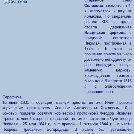
Старинное
село
Селихово
находится в 4-
х километрах к югу от
Конакова
. По сведениям
начала ХIХ в., здесь
стояла деревянная
Ильинская церковь
с
приделом святителя
Николая, построенная в
1775 г. В ответ на
прошение прихожан было
дозволено неподалеку от
нее соорудить новую
каменную церковь:
храмозданная грамота
была дана 9 августа 1815
г. с благословения
преосвященного
Серафима.
16 июня 1831 г. освящен главный престол во имя Илии Пророка
корчевским протоиереем Иоанном Алексеевым Хохловым. Два
боковых придела освятил корчевской протоиерей Феодор Яковлев
Ершов: с левой стороны трапезной - во имя святителя и Чудотворца
Николая - 25 мая 1841 г., а с правой - 1 октября 1844 г. - в честь
Покрова Пресвятой Богородицы. В храме был установлен