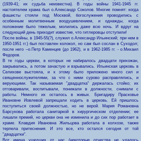
(1939-41; их судьба неизвестна). В годы войны 1941-1945 гг.
настоятелем храма был о.Александр Соколов. Многие помнят: когда
фашисты стояли под Москвой, богослужения проводились с
особенным молитвенным воодушевлением, и однажды, когда
положение было тяжелым, молились даже всю ночь. И вдруг на
следующий день приходит известие, что гитлеровцы отступили!
После войны, в 1945-55(?), служил о.Александр Ильинский; при нем в
1950-1951 гг.) был поставлен колокол, но сам был сослан в Суходол;
после него --о.Петр Каменцев (до 1962), и в 1962-1985 гг. - о.Михаил
Федоров.
В те годы церкви, в которых не набиралось двадцати прихожан,
закрывались, а потом зачастую и взрывались. Ильинская церковь в
Селихове выстояла, и к этому было приложено много сил и
священнослужителями, за что с ними сурово расправлялись, и
верующими. Так называемая "двадцатка" держалась стойко; их
отговаривали, воспитывали, понижали в должности, снимали с
работы. Немного их осталось в живых. Бригадиру Прасковье
Ивановне Иовлевой запрещали ходить в церковь. Ей пришлось
поступиться своей должностью, но не верой. Мария Романовна
Барсукова работала санитаркой в хирургическом отделении; ее
лишали премий, но церкви она не изменила и до сих пор работает в
храме. Клавдия Ивановна Жильцова работала в колхозе, также
терпела притеснения. И это все, кто остался сегодня от той
"двадцатки".
Вот имена ушедших от нас (некоторые отчества не удалось