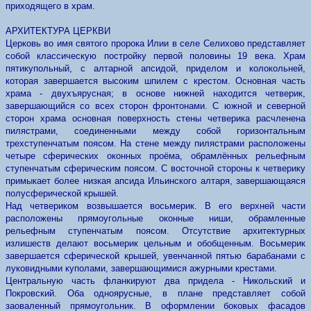
приходящего в храм.
АРХИТЕКТУРА ЦЕРКВИ
Церковь во имя святого пророка Илии в селе Селихово представляет
собой классическую постройку первой половины 19 века. Храм
пятикупольный, с алтарной апсидой, приделом и колокольней,
которая завершается высоким шпилем с крестом. Основная часть
храма - двухъярусная; в основе нижней находится четверик,
завершающийся со всех сторон фронтонами. С южной и северной
сторон храма основная поверхность стены четверика расчленена
пилястрами, соединенными между собой горизонтальным
трехступенчатым поясом. На стене между пилястрами расположены
четыре сферических оконных проёма, обрамлённых рельефным
ступенчатым сферическим поясом. С восточной стороны к четверику
примыкает более низкая апсида Ильинского алтаря, завершающаяся
полусферической крышей.
Над четвериком возвышается восьмерик. В его верхней части
расположены прямоугольные оконные ниши, обрамленные
рельефным ступенчатым поясом. Отсутствие архитектурных
излишеств делают восьмерик цельным и обобщенным. Восьмерик
завершается сферической крышей, увенчанной пятью барабанами с
луковидными куполами, завершающимися ажурными крестами.
Центральную часть фланкируют два придела - Никольский и
Покровский. Оба одноярусные, в плане представляет собой
заоваленный прямоугольник. В оформлении боковых фасадов