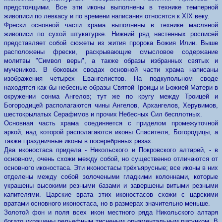
предстоящими. Все эти иконы выполнены в технике темперной
живописи по левкасу и по времени написания относятся к XIX веку.
Фрески основной части храма выполнены в технике масляной
живописи по сухой штукатурке. Нижний ряд настенных росписей
представляет собой сюжеты из жития пророка Божия Илии. Выше
расположены фрески, раскрывающие смысловое содержание
молитвы "Символ веры", а также образы избранных святых и
мучеников. В боковых сводах основной части храма написаны
изображения четырех Евангелистов. На подкупольном своде
находятся как бы небесные образы Святой Троицы и Божией Матери в
окружении сонма Ангелов; тут же по кругу между Троицей и
Богородицей располагаются чины Ангелов, Архангелов, Херувимов,
шестокрылатых Серафимов и прочих Небесных Сил бесплотных.
Основная часть храма соединяется с приделом промежуточной
аркой, над которой располагаются иконы Спасителя, Богородицы, а
также праздничные иконы в посеребряных ризах.
Два иконостаса придела - Никольского и Покровского алтарей, - в
основном, очень схожи между собой, но существенно отличаются от
основного иконостаса. Эти иконостасы трёхъярусные; все иконы в них
отделены между собой золочеными гладкими колоннами, которые
украшены высокими резными базами и завершены витыми резными
капителями. Царские врата этих иконостасов схожи с царскими
вратами основного иконостаса, но в размерах значительно меньше.
Золотой фон и поля всех икон местного ряда Никольского алтаря
богато украшены рельефным тисненым орнаментальным рисунком. В