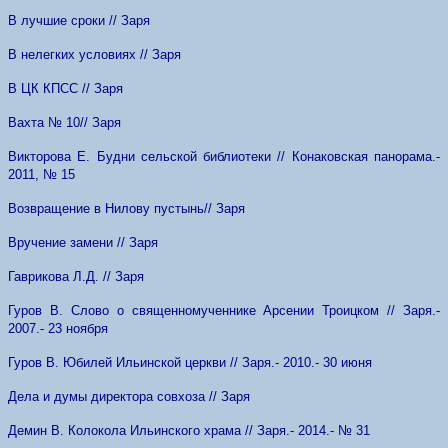
В лучшие сроки // Заря
В нелегких условиях // Заря
В ЦК КПСС // Заря
Вахта № 10// Заря
Викторова Е. Будни сельской библиотеки // Конаковская панорама.-
2011, № 15
Возвращение в Нилову пустынь// Заря
Вручение замени // Заря
Гаврикова Л.Д. // Заря
Гуров В. Слово о священномученнике Арсении Троицком // Заря.-
2007.- 23 ноября
Гуров В. Юбилей Ильинской церкви // Заря.- 2010.- 30 июня
Дела и думы директора совхоза // Заря
Демин В. Колокола Ильинского храма // Заря.- 2014.- № 31