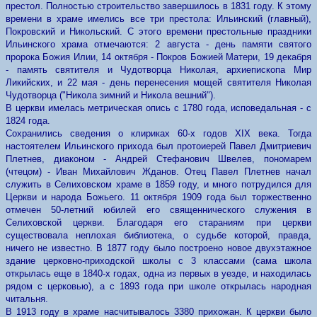
престол. Полностью строительство завершилось в 1831 году. К этому
времени в храме имелись все три престола: Ильинский (главный),
Покровский и Никольский. С этого времени престольные праздники
Ильинского храма отмечаются: 2 августа - день памяти святого
пророка Божия Илии, 14 октября - Покров Божией Матери, 19 декабря
- память святителя и Чудотворца Николая, архиепископа Мир
Ликийских, и 22 мая - день перенесения мощей святителя Николая
Чудотворца ("Никола зимний и Никола вешний").
В церкви имелась метрическая опись с 1780 года, исповедальная - с
1824 года.
Сохранились сведения о клириках 60-х годов XIX века. Тогда
настоятелем Ильинского прихода был протоиерей Павел Дмитриевич
Плетнев, диаконом - Андрей Стефанович Швелев, пономарем
(чтецом) - Иван Михайлович Жданов. Отец Павел Плетнев начал
служить в Селиховском храме в 1859 году, и много потрудился для
Церкви и народа Божьего. 11 октября 1909 года был торжественно
отмечен 50-летний юбилей его священнического служения в
Селиховской церкви. Благодаря его стараниям при церкви
существовала неплохая библиотека, о судьбе которой, правда,
ничего не известно. В 1877 году было построено новое двухэтажное
здание церковно-приходской школы с 3 классами (сама школа
открылась еще в 1840-х годах, одна из первых в уезде, и находилась
рядом с церковью), а с 1893 года при школе открылась народная
читальня.
В 1913 году в храме насчитывалось 3380 прихожан. К церкви было