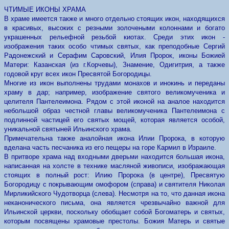
ЧТИМЫЕ ИКОНЫ ХРАМА
В храме имеется также и много отдельно стоящих икон, находящихся
в красивых, высоких с резными золочеными колоннами и богато
украшенных рельефной резьбой киотах. Среди этих икон -
изображения таких особо чтимых святых, как преподобные Сергий
Радонежский и Серафим Саровский, Илия Пророк, иконы Божией
Матери: Казанская (из г.Корчевы), Знaмение, Одигитрия, а также
годовой круг всех икон Пресвятой Богородицы.
Многие из икон выполнены трудами монахов и инокинь и переданы
храму в дар; например, изображение святого великомученика и
целителя Пантелеимона. Рядом с этой иконой на аналое находится
небольшой образ честнoй главы великомученика Пантелеимона с
подлинной частицей его святых мощей, которая является особой,
уникальной святыней Ильинского храма.
Примечательна также аналойная икона Илии Пророка, в которую
вделана часть песчаника из его пещеры на горе Кармил в Израиле.
В притворе храма над входными дверьми находится большая икона,
написанная на холсте в технике масляной живописи, изображающая
стоящих в полный рост: Илию Пророка (в центре), Пресвятую
Богородицу с покрывающим омофором (справа) и святителя Николая
Мирликийского Чудотворца (слева). Несмотря на то, что данная икона
неканонического письма, она является чрезвычайно важной для
Ильинской церкви, поскольку обобщает собой Богоматерь и святых,
которым посвящены храмовые престолы. Божия Матерь и святые