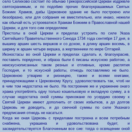
село Селихово состоит по обычаю Грекороссийской Церкви издревле
святохранимым, и по подобию прочих благоукрашаемых Святых
Божиих Храмов, дабы Церковное здание не было построено или
безобразно, или для собрания не вместительно, или инако, нежели
как обычай есть устроеватися Храмам Божиим в Православной нашей
Церкви, и для того сим определяем:
Престолы в оной Церкви и пределах устроить по силе Указа
Святейшего Правительственного Синода 1734 года сентября 17 дня, в
вышину аршин шесть вершков и со дскою, в длину аршин восемь, в
ширину ж аршин четыре вершка, а жертвенники по мере Олтарей.
Иконостасы во оной Церкви и пределах сделать и, благоукрасив,
поставить порядочно, и образа были б писаны искусною работою, а
неискуснописанных таком резных и отливных, кроме распятия
Господня, и то искусной работы, отнюдь поставляемо не было.
Церковною утварию и ризницею, также и всеми книгами,
принадлежащими к Церковному Кругу, удоволествовать так, чтоб ни
в чим том недостатка не было. На построение же и укражение онаго
храма употреблять одну только кошельковую и вкладную сумму, а в
случае недостатка оной суммы прихожане по усердию своему к
Святей Церкви имеют дополнить от своих избытков, а до долгов
Церковь не доводить, и до свечной суммы по силе Указнаго
предписания отнюдь не касаться.
Когда же оная Церковь с приделами построена и всем потребным
снабжена, украшена и удовольствована будет, и
засвидетельствуется Благочинным все сие: тогда о освящении оной