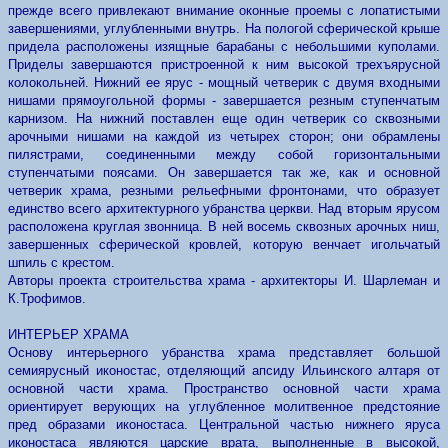
прежде всего привлекают внимание оконные проемы с лопатистыми
завершениями, углубленными внутрь. На пологой сферической крыше
придела расположены изящные барабаны с небольшими куполами.
Приделы завершаются пристроенной к ним высокой трехъярусной
колокольней. Нижний ее ярус - мощный четверик с двумя входными
нишами прямоугольной формы - завершается резным ступенчатым
карнизом. На нижний поставлен еще один четверик со сквозными
арочными нишами на каждой из четырех сторон; они обрамлены
пилястрами, соединенными между собой горизонтальными
ступенчатыми поясами. Он завершается так же, как и основной
четверик храма, резными рельефными фронтонами, что образует
единство всего архитектурного убранства церкви. Над вторым ярусом
расположена круглая звонница. В ней восемь сквозных арочных ниш,
завершенных сферической кровлей, которую венчает игольчатый
шпиль с крестом.
Авторы проекта строительства храма - архитекторы И. Шарлеман и
К.Трофимов.
ИНТЕРЬЕР ХРАМА
Основу интерьерного убранства храма представляет большой
семиярусный иконостас, отделяющий апсиду Ильинского алтаря от
основной части храма. Пространство основной части храма
ориентирует верующих на углубленное молитвенное предстояние
пред образами иконостаса. Центральной частью нижнего яруса
иконостаса являются царские врата, выполненные в высокой,