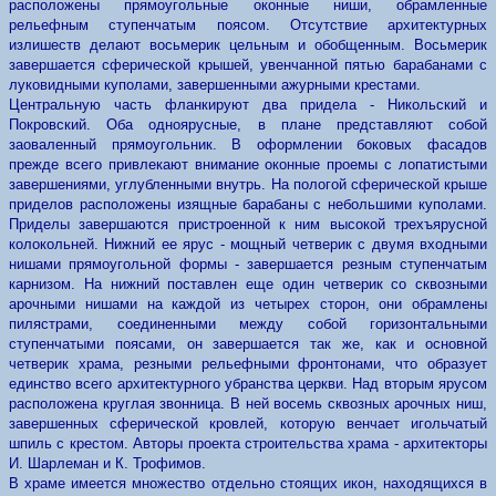
расположены прямоугольные оконные ниши, обрамленные
рельефным ступенчатым поясом. Отсутствие архитектурных
излишеств делают восьмерик цельным и обобщенным. Восьмерик
завершается сферической крышей, увенчанной пятью барабанами с
луковидными куполами, завершенными ажурными крестами.
Центральную часть фланкируют два придела - Никольский и
Покровский. Оба одноярусные, в плане представляют собой
заоваленный прямоугольник. В оформлении боковых фасадов
прежде всего привлекают внимание оконные проемы с лопатистыми
завершениями, углубленными внутрь. На пологой сферической крыше
приделов расположены изящные барабаны с небольшими куполами.
Приделы завершаются пристроенной к ним высокой трехъярусной
колокольней. Нижний ее ярус - мощный четверик с двумя входными
нишами прямоугольной формы - завершается резным ступенчатым
карнизом. На нижний поставлен еще один четверик со сквозными
арочными нишами на каждой из четырех сторон, они обрамлены
пилястрами, соединенными между собой горизонтальными
ступенчатыми поясами, он завершается так же, как и основной
четверик храма, резными рельефными фронтонами, что образует
единство всего архитектурного убранства церкви. Над вторым ярусом
расположена круглая звонница. В ней восемь сквозных арочных ниш,
завершенных сферической кровлей, которую венчает игольчатый
шпиль с крестом. Авторы проекта строительства храма - архитекторы
И. Шарлеман и К. Трофимов.
В храме имеется множество отдельно стоящих икон, находящихся в