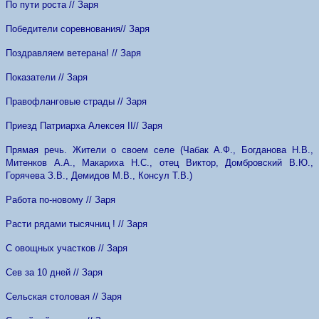
По пути роста // Заря
Победители соревнования// Заря
Поздравляем ветерана! // Заря
Показатели // Заря
Правофланговые страды // Заря
Приезд Патриарха Алексея
II
// Заря
Прямая речь. Жители о своем селе (Чабак А.Ф., Богданова Н.В.,
Митенков А.А., Макариха Н.С., отец Виктор, Домбровский В.Ю.,
Горячева З.В., Демидов М.В., Консул Т.В.)
Работа по-новому // Заря
Расти рядами тысячниц ! // Заря
С овощных участков // Заря
Сев за 10 дней // Заря
Сельская столовая // Заря