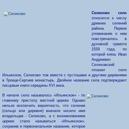
Селихово
село
относится к числу
древних селений
района. Первое
упоминание о нем
повстречалось в
духовной грамоте
1559 года, по
которой князь Иван
Андреевич
Селиховский
отказал село
Ильинское, Селихово тож вместе с пустошами и другими деревнями
в Троице-Сергиев монастырь. Двойное название села подтверждают
писцовые книги середины
XVI
века.
В начале село называлось «Ильинское» - по
главному престолу местной церкви. Однако
нельзя исключить вероятность, что селение
(сельцо или деревня) вначале носило имя
владельцев - Селихово, а с возникновением
церкви стало называться «Ильинское»,
сохранив и первоначальное название, которое