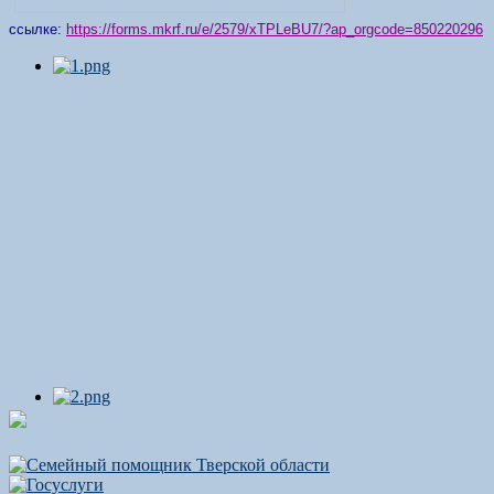
ссылке:
https://forms.mkrf.ru/e/2579/xTPLeBU7/?ap_orgcode=850220296