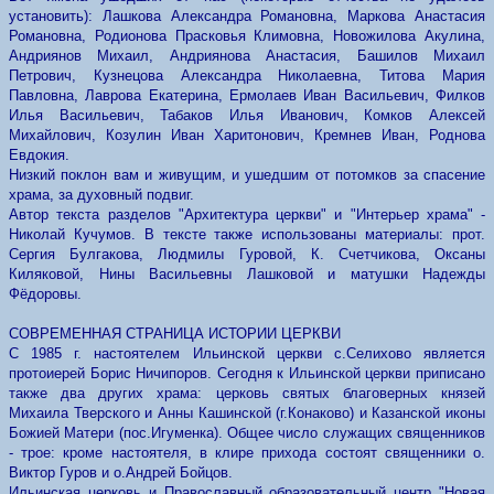
установить): Лашкова Александра Романовна, Маркова Анастасия
Романовна, Родионова Прасковья Климовна, Новожилова Акулина,
Андриянов Михаил, Андриянова Анастасия, Башилов Михаил
Петрович, Кузнецова Александра Николаевна, Титова Мария
Павловна, Лаврова Екатерина, Ермолаев Иван Васильевич, Филков
Илья Васильевич, Табаков Илья Иванович, Комков Алексей
Михайлович, Козулин Иван Харитонович, Кремнев Иван, Роднова
Евдокия.
Низкий поклон вам и живущим, и ушедшим от потомков за спасение
храма, за духовный подвиг.
Автор текста разделов "Архитектура церкви" и "Интерьер храма" -
Николай Кучумов. В тексте также использованы материалы: прот.
Сергия Булгакова, Людмилы Гуровой, К. Счетчикова, Оксаны
Киляковой, Нины Васильевны Лашковой и матушки Надежды
Фёдоровы.
СОВРЕМЕННАЯ СТРАНИЦА ИСТОРИИ ЦЕРКВИ
С 1985 г. настоятелем Ильинской церкви с.Селихово является
протоиерей Борис Ничипоров. Сегодня к Ильинской церкви приписано
также два других храма: церковь святых благоверных князей
Михаила Тверского и Анны Кашинской (г.Конаково) и Казанской иконы
Божией Матери (пос.Игуменка). Общее число служащих священников
- трое: кроме настоятеля, в клире прихода состоят священники о.
Виктор Гуров и о.Андрей Бойцов.
Ильинская церковь и Православный образовательный центр "Новая