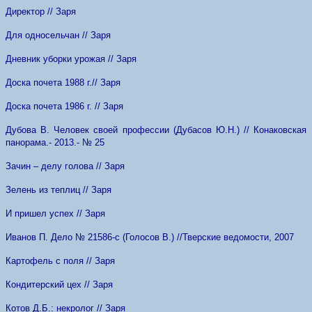
Директор // Заря
Для односельчан // Заря
Дневник уборки урожая // Заря
Доска почета 1988 г.// Заря
Доска почета 1986 г. // Заря
Дубова В. Человек своей профессии (Дубасов Ю.Н.) // Конаковская
панорама.- 2013.- № 25
Зачин – делу голова // Заря
Зелень из теплиц // Заря
И пришел успех // Заря
Иванов П. Дело № 21586-с (Голосов В.) //Тверские ведомости, 2007
Картофель с поля // Заря
Кондитерский цех // Заря
Котов Д.Б.: некролог // Заря