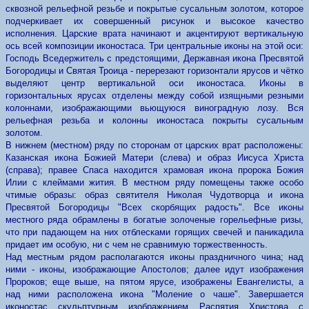
сквозной рельефной резьбе и покрытые сусальным золотом, которое
подчеркивает их совершенный рисунок и высокое качество
исполнения. Царские врата начинают и акцентируют вертикальную
ось всей композиции иконостаса. Три центральные иконы на этой оси:
Господь Вседержитель с предстоящими, Державная икона Пресвятой
Богородицы и Святая Троица - перерезают горизонтали ярусов и чётко
выделяют центр вертикальной оси иконостаса. Иконы в
горизонтальных ярусах отделены между собой изящными резными
колоннами, изображающими вьющуюся виноградную лозу. Вся
рельефная резьба и колонны иконостаса покрыты сусальным
золотом.
В нижнем (местном) ряду по сторонам от царских врат расположены:
Казанская икона Божией Матери (слева) и образ Иисуса Христа
(справа); правее Спаса находится храмовая икона пророка Божия
Илии с клеймами жития. В местном ряду помещены также особо
чтимые образы: образ святителя Николая Чудотворца и икона
Пресвятой Богородицы "Всех скорбящих радость". Все иконы
местного ряда обрамлены в богатые золоченые горельефные ризы,
что при падающем на них отблесками горящих свечей и паникадила
придает им особую, ни с чем не сравнимую торжественность.
Над местным рядом располагаются иконы праздничного чина; над
ними - иконы, изображающие Апостолов; далее идут изображения
Пророков; еще выше, на пятом ярусе, изображены Евангелисты, а
над ними расположена икона "Моление о чаше". Завершается
иконостас скульптурным изображением Распятия Христова с