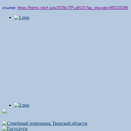
ссылке:
https://forms.mkrf.ru/e/2579/xTPLeBU7/?ap_orgcode=850220296