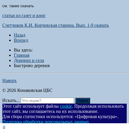
см. также скачать
статьи из газет и книг
Счетчиков К.И. Корчевская старина. Вып. 1-9 скачать
Назад
Вперед
Вы здесь:
Главная
Деревни и села
Быстрово деревня
Наверх
© 2026 Конаковская ЦБС
Искать...
Найти
Этот сайт использует файлы
cookie
. Продолжая использовать
этот сайт, вы соглашаетесь на их использование.
Для сбора статистики используется: «Цифровая культура».
Политика обработки персональных данных
Согласен
0