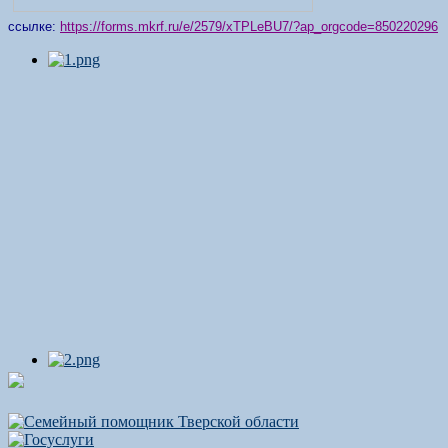
ссылке:
https://forms.mkrf.ru/e/2579/xTPLeBU7/?ap_orgcode=850220296