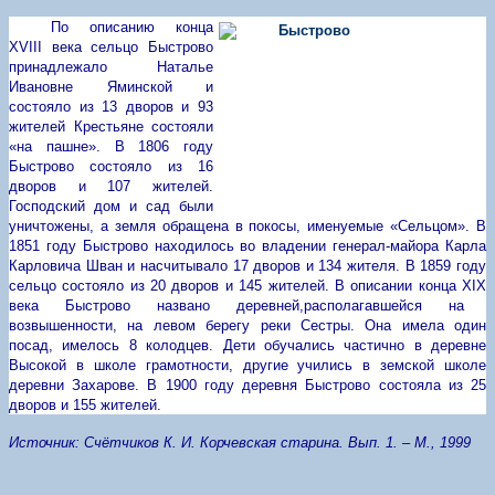
По описанию конца
XVIII
века сельцо Быстрово
принадлежало Наталье
Ивановне Яминской и
состояло из 13 дворов и 93
жителей Крестьяне состояли
«на пашне». В 1806 году
Быстрово состояло из 16
дворов и 107 жителей.
Господский дом и сад были
уничтожены, а земля обращена в покосы, именуемые «Сельцом». В
1851 году Быстрово находилось во владении генерал-майора Карла
Карловича Шван и насчитывало 17 дворов и 134 жителя. В 1859 году
сельцо состояло из 20 дворов и 145 жителей. В описании конца
XIX
века Быстрово названо деревней,
располагавшейся на
возвышенности, на левом берегу реки Сестры. Она имела один
посад, имелось 8 колодцев. Дети обучались частично в деревне
Высокой в школе грамотности, другие учились в земской школе
деревни Захарове. В 1900 году деревня Быстрово состояла из 25
дворов и 155 жителей.
Источник: Счётчиков К. И. Корчевская старина. Вып. 1. – М., 1999