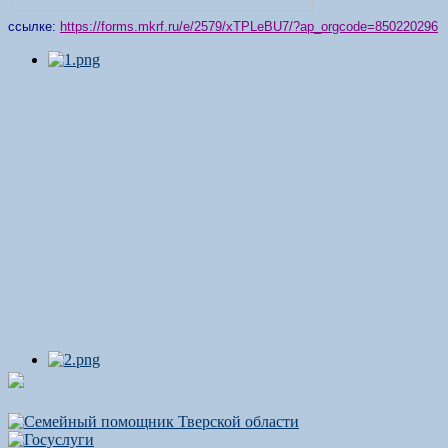
ссылке:
https://forms.mkrf.ru/e/2579/xTPLeBU7/?ap_orgcode=850220296