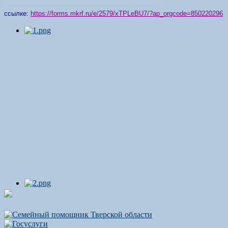
ссылке:
https://forms.mkrf.ru/e/2579/xTPLeBU7/?ap_orgcode=850220296