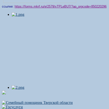
ссылке:
https://forms.mkrf.ru/e/2579/xTPLeBU7/?ap_orgcode=850220296