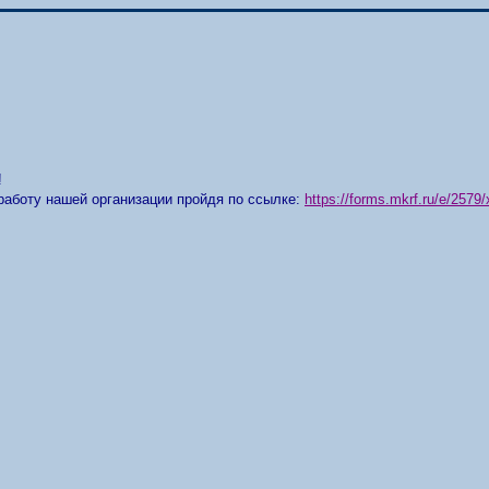
!
работу нашей организации пройдя по ссылке:
https://forms.mkrf.ru/e/25