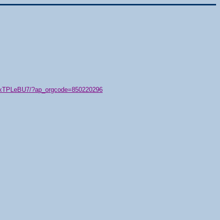
79/xTPLeBU7/?ap_orgcode=850220296