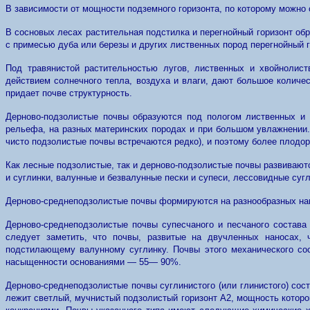
В зависимости от мощности подземного горизонта, по которому можно 
В сосновых лесах растительная подстилка и перегнойный горизонт о
с примесью дуба или березы и других лиственных пород перегнойный 
Под травянистой растительностью лугов, лиственных и хвойнолист
действием солнечного тепла, воздуха и влаги, дают большое количес
придает почве структурность.
Дерново-подзолистые почвы образуются под пологом лиственных и 
рельефа, на разных материнских породах и при большом увлажнении.
чисто подзолистые почвы встречаются редко), и поэтому более плодо
Как лесные подзолистые, так и дерново-подзолистые почвы развиваютс
и суглинки, валунные и безвалунные пески и супеси, лессовидные сугл
Дерново-среднеподзолистые почвы формируются на разнообразных нано
Дерново-среднеподзолистые почвы супесчаного и песчаного состав
следует заметить, что почвы, развитые на двучленных наносах
подстилающему валунному суглинку. Почвы этого механического со
насыщенности основаниями — 55— 90%.
Дерново-среднеподзолистые почвы суглинистого (или глинистого) сос
лежит светлый, мучнистый подзолистый горизонт А2, мощность которо