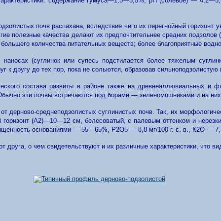
характеристики: содержание гумуса—1,5—3,5%, pH (солевое) — 4,2—5
подзолистых почв распахана, вследствие чего их перегнойный горизонт 
угие полезные качества делают их предпочтительнее средних подзолов (
е большего количества питательных веществ; более благоприятные водно
 наносах (суглинок или супесь подстилается более тяжелым суглин
г к другу до тех пор, пока не сольются, образовав сильноподзолистую 
ческого состава развиты в районе также на древнеаллювиальных и 
 Обычно эти почвы встречаются под борами — зеленомошниками и на них
от дерново-среднеподзолистых суглинистых почв. Так, их морфологиче
ый горизонт (А2)—10—12 см, белесоватый, с палевым оттенком и нерезк
енность основаниями — 55—65%, Р2О5 — 8,8 мг/100 г. с. в., К2О — 7,3 
т друга, о чем свидетельствуют и их различные характеристики, что ви