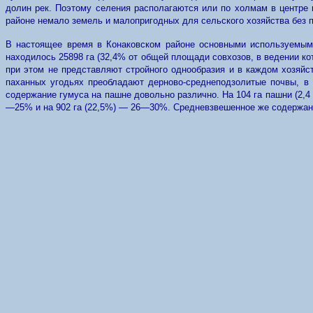
долин рек. Поэтому селения располагаются или по холмам в центре 
районе немало земель и малопригодных для сельского хозяйства без
В настоящее время в Конаковском районе основными используемыми
находилось 25898 га (32,4% от общей площади совхозов, в ведении к
при этом не представляют стройного однообразия и в каждом хозяйст
паханных угодьях преобладают дерново-среднеподзолитые почвы, в 
содержание гумуса на пашне довольно различно. На 104 га пашни (2,
—25% и на 902 га (22,5%) — 26—30%. Средневзвешенное же содержание