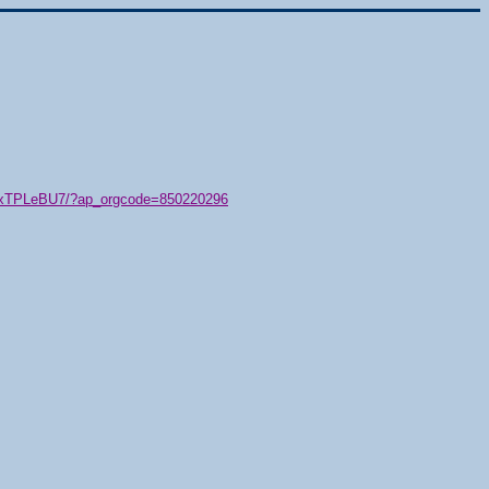
79/xTPLeBU7/?ap_orgcode=850220296