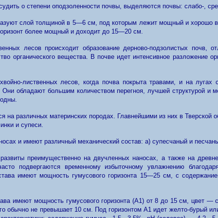
судить о степени оподзоленности почвы, выделяются почвы: слабо-, ср
бразуют слой толщиной в 5—6 см, под которым лежит мощный и хорошо в
горизонт более мощный и доходит до 15—20 см.
венных лесов происходит образование дерново-подзолистых почв, о
тво органического вещества. В почве идет интенсивное разложение ор
хвойно-лиственных лесов, когда почва покрыта травами, и на лугах 
 Они обладают большим количеством перегноя, лучшей структурой и м
родны.
я на различных материнских породах. Главнейшими из них в Тверской о
инки и супеси.
сах и имеют различный механический состав: а) супесчаный и песчаный
а развиты преимущественно на двучленных наносах, а также на древн
, часто подвергаются временному избыточному увлажнению благода
става имеют мощность гумусового горизонта 15—25 см, с содержанием
тава имеют мощность гумусового горизонта (А1) от 8 до 15 см, цвет — 
го обычно не превышает 10 см. Под горизонтом А1 идет желто-бурый ил