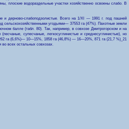
ины, плоские водораздельные участки хозяйственно освоены слабо. В
 и дерново-слабоподзолистые. Всего на 1/XI — 1991 г. под пашней
под сельскохозяйственными угодьями— 37553 га (47%). Пахотные земли
чном балле (табл. 80). Так, например, в совхозе Дмитрогорском и на
(песчаные, супесчаные, легкосуглинистые и среднесуглинистые), но
62 га (6,6%)— 10—15%, 1858 га (46,8%) — 16—20%, 871 га (21,7 %)_21
 во всех остальных совхозах.