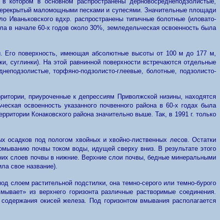
 в котором в основном распространены дерновосреднеподзолистые,
 перекрытый маломощными песками и супесями. Значительные площади
о Иваньковского вдхр. распространены типичные болотные (иловато-
яла в начале 60-х годов около 30%, земледельческая освоенность была
ы. Его поверхность, имеющая абсолютные высоты от 100 м до 177 м,
, суглинки). На этой равнинной поверхности встречаются отдельные
неподзолистые, торфяно-подзолисто-глеевые, болотные, подзолисто-
ритории, приуроченные к депрессиям Приволжской низины, находятся
ческая освоенность указанного почвенного района в 60-х годах была
ритории Конаковского района значительно выше. Так, в 1991 г. только
х осадков под пологом хвойных и хвойно-лиственных лесов. Остатки
ромыванию почвы током воды, идущей сверху вниз. В результате этого
них слоев почвы в нижние. Верхние слои почвы, бедные минеральными
ла свое название).
под слоем растительной подстилки, она темно-серого или темно-бурого
вмывает» из верхнего горизонта различные растворимые соединения.
 содержания окисей железа. Под горизонтом вмывания располагается