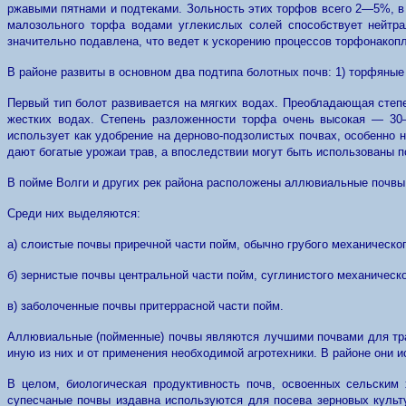
ржавыми пятнами и подтеками. Зольность этих торфов всего 2—5%, в
малозольного торфа водами углекислых солей способствует нейтра
значительно подавлена, что ведет к ускорению процессов торфонакоп
В районе развиты в основном два подтипа болотных почв: 1) торфяные
Первый тип болот развивается на мягких водах. Преобладающая сте
жестких водах. Степень разложенности торфа очень высокая — 3
использует как удобрение на дерново-подзолистых почвах, особенно 
дают богатые урожаи трав, а впоследствии могут быть использованы 
В пойме Волги и других рек района расположены аллювиальные почвы
Среди них выделяются:
а) слоистые почвы приречной части пойм, обычно грубого механическо
б) зернистые почвы центральной части пойм, суглинистого механичес
в) заболоченные почвы притеррасной части пойм.
Аллювиальные (пойменные) почвы являются лучшими почвами для трав
иную из них и от применения необходимой агротехники. В районе они 
В целом, биологическая продуктивность почв, освоенных сельским
супесчаные почвы издавна используются для посева зерновых культ