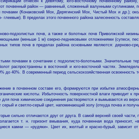
ссификации отнесен к девятому, юго-восточному почвенному району,
этот почвенный район — равнинный, сложенный валунными суглинками,
почвами (Конаковский Мох, Дерягинский Мох, Чистый Мох и др.); окол
- глеевые). В пределах этого почвенного района залесенность составл
ново-подзолистых почв, а также и болотных почв Приволжской низин
ощными (меньше 1 м) озерно-ледниковыми отложениями (супеси, пески
ных типов почв в пределах района основными являются: дерново-сред
тыми почвами в сочетании с подзолисто-болотными. Значительные тер
олот распространены в восточной и юго-восточной частях. Земледель
0% до 40%. В современный период сельскохозяйственная освоенность тер
ение в почвенном составе его, формируются при избытке атмосферны
рганические кислоты. Избыточность поверхностной влаги приводит к п
 для почв химические соединения растворяются и вымываются из верх
 серый и светло-серый цвет, напоминающий золу (откуда почва и получи
торые сильно отличаются друг от друга. В самой верхней своей части, 
олагается т. н. горизонт вмывания, куда почвенная вода приносит, «
иеся камни — «рудяки». Цвет их, желтый и красно-бурый, зависит от