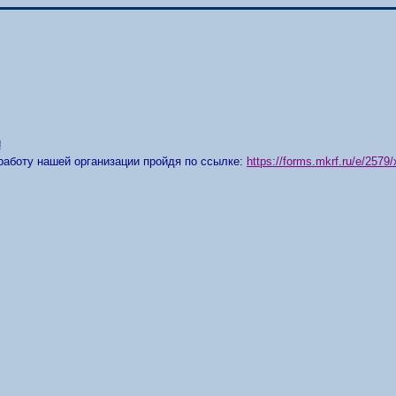
!
работу нашей организации пройдя по ссылке:
https://forms.mkrf.ru/e/25