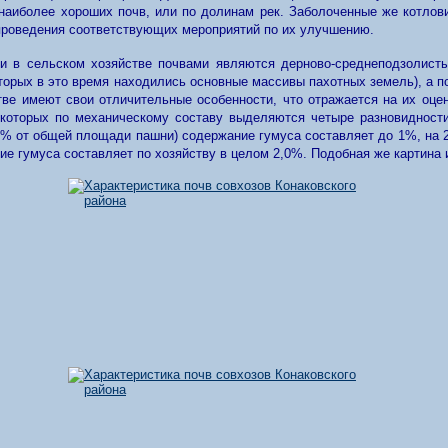
наиболее хороших почв, или по долинам рек. Заболоченные же котлов
 проведения соответствующих мероприятий по их улучшению.
 в сельском хозяйстве почвами являются дерново-среднеподзолистые
оторых в это время находились основные массивы пахотных земель), а 
ве имеют свои отличительные особенности, что отражается на их оцено
которых по механическому составу выделяются четыре разновидности 
4 % от общей площади пашни) содержание гумуса составляет до 1%, на 2
 гумуса составляет по хозяйству в целом 2,0%. Подобная же картина и