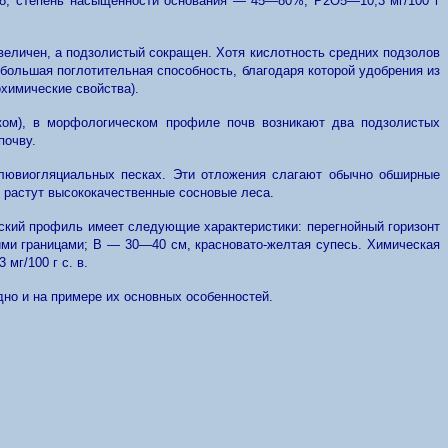
,8, степень насыщенности основания — 45—80%, Р2О5—10,3 мг/100 г
увеличен, а подзолистый сокращен. Хотя кислотность средних подзолов
большая поглотительная способность, благодаря которой удобрения из
химические свойства).
ком), в морфологическом профиле почв возникают два подзолистых
почву.
флювиогляциальных песках. Эти отложения слагают обычно обширные
 растут высококачественные сосновые леса.
ский профиль имеет следующие характеристики: перегнойный горизонт
ими границами; В — 30—40 см, красновато-желтая супесь. Химическая
мг/100 г с. в.
дно и на примере их основных особенностей.