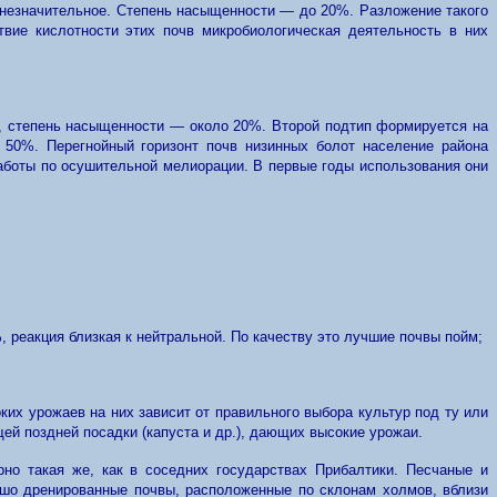
 незначительное. Степень насыщенности — до 20%. Разложение такого
вие кислотности этих почв микробиологическая деятельность в них
, степень насыщенности — около 20%. Второй подтип формируется на
0%. Перегнойный горизонт почв низинных болот население района
работы по осушительной мелиорации. В первые годы использования они
 реакция близкая к нейтральной. По качеству это лучшие почвы пойм;
х урожаев на них зависит от правильного выбора культур под ту или
ей поздней посадки (капуста и др.), дающих высокие урожаи.
но такая же, как в соседних государствах Прибалтики. Песчаные и
ошо дренированные почвы, расположенные по склонам холмов, вблизи