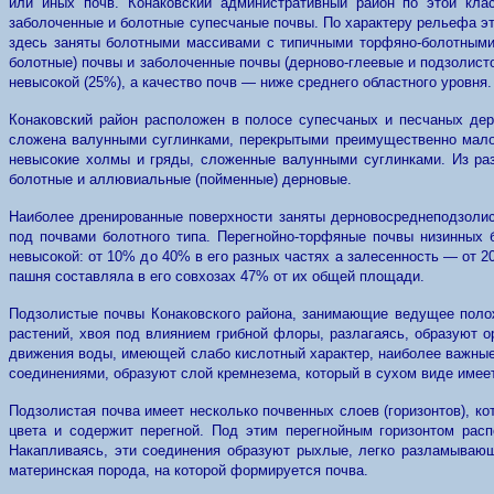
или иных почв. Конаковский административный район по этой кла
заболоченные и болотные супесчаные почвы. По характеру рельефа 
здесь заняты болотными массивами с типичными торфяно-болотными 
болотные) почвы и заболоченные почвы (дерново-глеевые и подзолисто
невысокой (25%), а качество почв — ниже среднего областного уровня.
Конаковский район расположен в полосе супесчаных и песчаных дер
сложена валунными суглинками, перекрытыми преимущественно малом
невысокие холмы и гряды, сложенные валунными суглинками. Из раз
болотные и аллювиальные (пойменные) дерновые.
Наиболее дренированные поверхности заняты дерновосреднеподзолис
под почвами болотного типа. Перегнойно-торфяные почвы низинных б
невысокой: от 10% до 40% в его разных частях а залесенность — от 2
пашня составляла в его совхозах 47% от их общей площади.
Подзолистые почвы Конаковского района, занимающие ведущее полож
растений, хвоя под влиянием грибной флоры, разлагаясь, образуют о
движения воды, имеющей слабо кислотный характер, наиболее важные
соединениями, образуют слой кремнезема, который в сухом виде имеет
Подзолистая почва имеет несколько почвенных слоев (горизонтов), ко
цвета и содержит перегной. Под этим перегнойным горизонтом расп
Накапливаясь, эти соединения образуют рыхлые, легко разламывающ
материнская порода, на которой формируется почва.