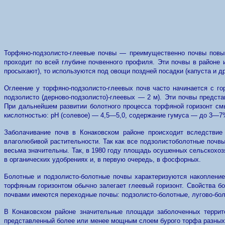
Торфяно-подзолисто-глеевые почвы — преимущественно почвы повыш
проходит по всей глубине почвенного профиля. Эти почвы в районе 
просыхают), то используются под овощи поздней посадки (капуста и д
Оглеение у торфяно-подзолисто-глеевых почв часто начинается с гор
подзолисто (дерново-подзолисто)-глеевых — 2 м). Эти почвы предст
При дальнейшем развитии болотного процесса торфяной горизонт см
кислотностью: pH (солевое) — 4,5—5,0, содержание гумуса — до 3—7
Заболачивание почв в Конаковском районе происходит вследствие
влаголюбивой растительности. Так как все подзолистоболотные почв
весьма значительны. Так, в 1980 году площадь осушенных сельскохозя
в органических удобрениях и, в первую очередь, в фосфорных.
Болотные и подзолисто-болотные почвы характеризуются накопление
торфяным горизонтом обычно залегает глеевый горизонт. Свойства 
почвами имеются переходные почвы: подзолисто-болотные, лугово-бол
В Конаковском районе значительные площади заболоченных террит
представленный более или менее мощным слоем бурого торфа разных 