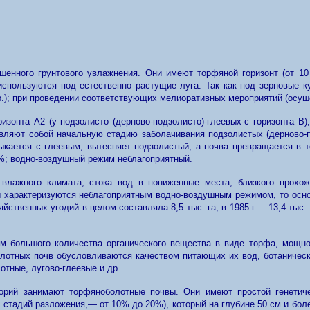
енного грунтового увлажнения. Они имеют торфяной горизонт (от 10 
используются под естественно растущие луга. Так как под зерновые 
р.); при проведении соответствующих мелиоративных мероприятий (осуш
изонта А2 (у подзолисто (дерново-подзолисто)-глеевых-с горизонта В);
авляют собой начальную стадию заболачивания подзолистых (дерново-п
ыкается с глеевым, вытесняет подзолистый, а почва превращается в т
%; водно-воздушный режим неблагоприятный.
 влажного климата, стока вод в пониженные места, близкого прохож
ы характеризуются неблагоприятным водно-воздушным режимом, то осн
йственных угодий в целом составляла 8,5 тыс. га, в 1985 г.— 13,4 тыс.
м большого количества органического вещества в виде торфа, мощнос
болотных почв обусловливаются качеством питающих их вод, ботаниче
отные, лугово-глеевые и др.
орий занимают торфяноболотные почвы. Они имеют простой генетичес
стадий разложения,— от 10% до 20%), который на глубине 50 см и боле