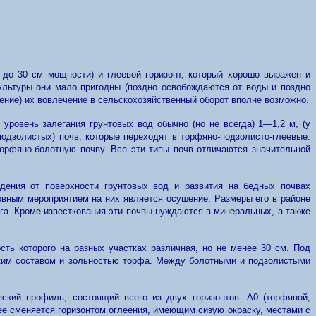
до 30 см мощности) и глеевой горизонт, который хорошо выражен и
культуры они мало пригодны (поздно освобождаются от воды и поздно
ение) их вовлечение в сельскохозяйственный оборот вполне возможно.
 уровень залегания грунтовых вод обычно (но не всегда) 1—1,2 м, (у
одзолистых) почв, которые переходят в торфяно-подзолисто-глеевые.
орфяно-болотную почву. Все эти типы почв отличаются значительной
дения от поверхности грунтовых вод и развития на бедных почвах
овным мероприятием на них является осушение. Размеры его в районе
 га. Кроме известкования эти почвы нуждаются в минеральных, а также
ть которого на разных участках различная, но не менее 30 см. Под
ским составом и зольностью торфа. Между болотными и подзолистыми
кий профиль, состоящий всего из двух горизонтов: А0 (торфяной,
е сменяется горизонтом оглеения, имеющим сизую окраску, местами с