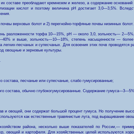
 их составе преобладают кремнезем и железо, а содержание оснований
лизации кислот и поэтому величина pH достигает 3,0—3,5%. Вследст
ления.
 почвы верховых болот и 2) перегнойно-торфяные почвы низинных болот.
пень разложенности торфа 10—15%, pH — около 3,0, зольность— 2—5%
0—40% и выше, зольность—10—18%, степень насыщенности — более 5
на легких-песчаных и супесчаных. Для освоения этих почв проводятся 
под овощные и зерновые культуры.
.
го состава, песчаные или супесчаные, слабо гумусированные;
кого состава, обычно глубокогумусированные. Содержание гумуса—3—5%,
 и овощей, они содержат большой процент гумуса. Но получение высоки
используются как естественные травянистые луга, под выращивание овощ
 хозяйством района, несколько выше показателей по России,— пример
ур, овощей и картофеля. Для хозяйственных целей используются хор