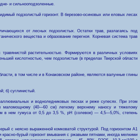
едне- и сильнооподзоленные.
идимый подзолистый горизонт. В березово-осиновых или еловых лесах
тличающихся от лесных подзолистых. Остатки трав, разлагаясь под
ганического вещества и образование перегноя. Корневая система трав
с травянистой растительностью. Формируются в различных условиях
еньшей кислотностью, чем подзолистые (в пределах Тверской области
бласти, в том числе и в Конаковском районе, являются валунные глины
; б) суглинистый.
еаллювиальных и водноледниковых песках и реже супесях. При этом
ря маломощному (40—60 см) легкому верхнему наносу и тяжелому
 в нем гумуса от 0,5 до 3,5 %, pH (солевое) — 4,5—5,0%, степень
серый с неясно выраженной комковатой структурой. Под горизонтом А1
и красно-бурый горизонт вмывания с ржавыми пятнами, иногда мелкими