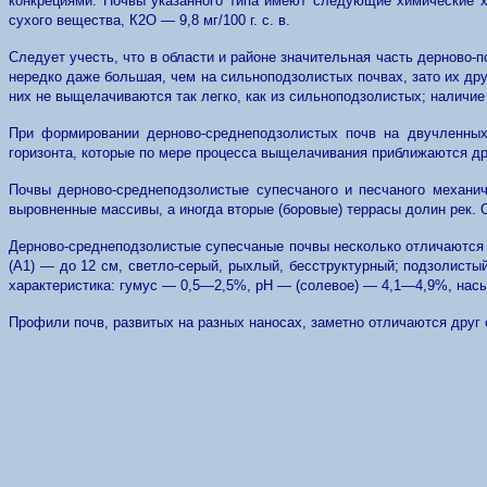
конкрециями. Почвы указанного типа имеют следующие химические 
сухого вещества, К2О — 9,8 мг/100 г. с. в.
Следует учесть, что в области и районе значительная часть дерново-
нередко даже большая, чем на сильноподзолистых почвах, зато их др
них не выщелачиваются так легко, как из сильноподзолистых; наличи
При формировании дерново-среднеподзолистых почв на двучленных
горизонта, которые по мере процесса выщелачивания приближаются дру
Почвы дерново-среднеподзолистые супесчаного и песчаного механи
выровненные массивы, а иногда вторые (боровые) террасы долин рек.
Дерново-среднеподзолистые супесчаные почвы несколько отличаются 
(A1) — до 12 см, светло-серый, рыхлый, бесструктурный; подзолист
характеристика: гумус — 0,5—2,5%, pH — (солевое) — 4,1—4,9%, насыщ
Профили почв, развитых на разных наносах, заметно отличаются друг о