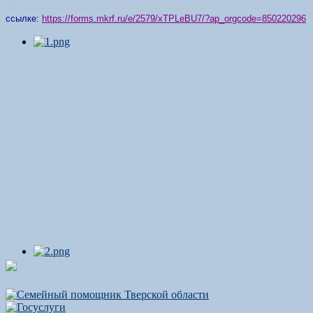
ссылке:
https://forms.mkrf.ru/e/2579/xTPLeBU7/?ap_orgcode=850220296