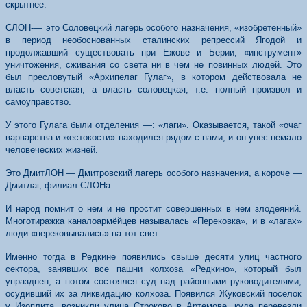
скрытнее.
СЛОН-— это Соловецкий лагерь особого назначения, «изобретенный»
в период необоснованных сталинских репрессий Ягодой и
продолжавший существовать при Ежове и Берии, «инструмент»
уничтожения, сживания со света ни в чем не повинных людей. Это
был пресловутый «Архипелаг Гулаг», в котором действовала не
власть советская, а власть соловецкая, т.е. полный произвол и
самоуправство.
У этого Гулага были отделения —: «лаги». Оказывается, такой «очаг
варварства и жестокости» находился рядом с нами, и он унес немало
человеческих жизней.
Это ДмитЛОН — Дмитровский лагерь особого назначения, а короче —
Дмитлаг, филиал СЛОНа.
И народ помнит о нем и не простит совершенных в нем злодеяний.
Многотиражка каналоармёйцев называлась «Перековка», и в «лагах»
люди «перековывались» на тот свет.
Именно тогда в Редкине появились свыше десяти улиц частного
сектора, занявших все пашни колхоза «Редкино», который был
упразднен, а потом состоялся суд над районными руководителями,
осудивший их за ликвидацию колхоза. Появился Жуковский поселок
у Изоплита, возникли улица Строково в Артемове, куда перевезли