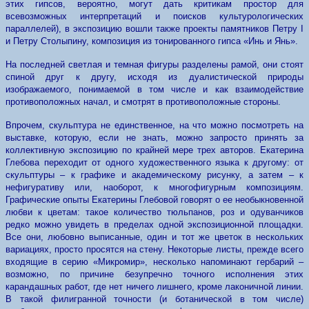
этих гипсов, вероятно, могут дать критикам простор для
всевозможных интерпретаций и поисков культурологических
параллелей), в экспозицию вошли также проекты памятников Петру I
и Петру Столыпину, композиция из тонированного гипса «Инь и Янь».
На последней светлая и темная фигуры разделены рамой, они стоят
спиной друг к другу, исходя из дуалистической природы
изображаемого, понимаемой в том числе и как взаимодействие
противоположных начал, и смотрят в противоположные стороны.
Впрочем, скульптура не единственное, на что можно посмотреть на
выставке, которую, если не знать, можно запросто принять за
коллективную экспозицию по крайней мере трех авторов. Екатерина
Глебова переходит от одного художественного языка к другому: от
скульптуры – к графике и академическому рисунку, а затем – к
нефигуративу или, наоборот, к многофигурным композициям.
Графические опыты Екатерины Глебовой говорят о ее необыкновенной
любви к цветам: такое количество тюльпанов, роз и одуванчиков
редко можно увидеть в пределах одной экспозиционной площадки.
Все они, любовно выписанные, один и тот же цветок в нескольких
вариациях, просто просятся на стену. Некоторые листы, прежде всего
входящие в серию «Микромир», несколько напоминают гербарий –
возможно, по причине безупречно точного исполнения этих
карандашных работ, где нет ничего лишнего, кроме лаконичной линии.
В такой филигранной точности (и ботанической в том числе)