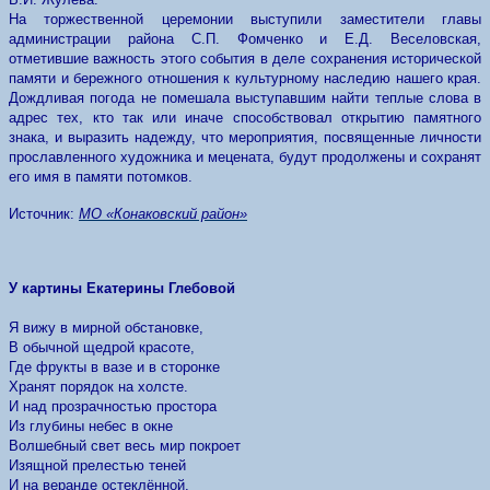
На торжественной церемонии выступили заместители главы
администрации района С.П. Фомченко и Е.Д. Веселовская,
отметившие важность этого события в деле сохранения исторической
памяти и бережного отношения к культурному наследию нашего края.
Дожд­ливая погода не помешала выступавшим найти теплые слова в
адрес тех, кто так или иначе способствовал открытию памятного
знака, и выразить надежду, что мероприятия, посвященные личности
прославленного художника и мецената, будут продолжены и сохра­нят
его имя в памяти потомков.
Источник:
МО «Конаковский район»
У картины Екатерины Глебовой
Я вижу в мирной обстановке,
В обычной щедрой красоте,
Где фрукты в вазе и в сторонке
Хранят порядок на холсте.
И над прозрачностью простора
Из глубины небес в окне
Волшебный свет весь мир покроет
Изящной прелестью теней
И на веранде остеклённой,