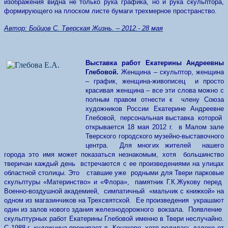
изображения видна не только рука графика, но и рука скульптора,
формирующего на плоском листе бумаги трехмерное пространство.
Автор: Бойцов С. Тверская Жизнь. – 2012.- 28 мая
Выставка работ Екатерины Андреевны
Глебовой.
Женщина – скульптор, женщина
– график, женщина-живописец и просто
красивая женщина – все эти слова можно с
полным правом отнести к члену Союза
художников России Екатерине Андреевне
Глебовой, персональная выставка которой
открывается 18 мая 2012 г. в Малом зале
Тверского городского музейно-выставочного
центра. Для многих жителей нашего
города это имя может показаться незнакомым, хотя большинство
тверичан каждый день встречаются с ее произведениями на улицах
областной столицы. Это ставшие уже родными для Твери парковые
скульптуры «Материнство» и «Флора», памятник Г.К.Жукову перед
Военно-воздушной академией, симпатичный «мальчик с книжкой» на
одном из магазинчиков на Трехсвятской. Ее произведения украшают
один из залов нового здания железнодорожного вокзала. Появление
скульптурных работ Екатерины Глебовой именно в Твери неслучайно.
С 1988 г. художница проживает в Конаково, хотя родилась далеко от