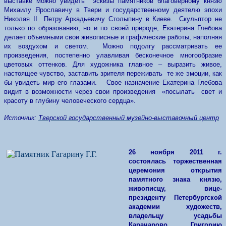
выставке можно увидеть эскизы памятников благоверному князю
Михаилу Ярославичу в Твери и государственному деятелю эпохи
Николая II Петру Аркадьевичу Столыпину в Киеве. Скульптор не
только по образованию, но и по своей природе, Екатерина Глебова
делает объемными свои живописные и графические работы, наполняя
их воздухом и светом. Можно подолгу рассматривать ее
произведения, постепенно улавливая бесконечное многообразие
цветовых оттенков. Для художника главное – выразить живое,
настоящее чувство, заставить зрителя переживать те же эмоции, как
бы увидеть мир его глазами. Свое назначение Екатерина Глебова
видит в возможности через свои произведения «посылать свет и
красоту в глубину человеческого сердца».
Источник:
Тверской государственный музейно-выставочный центр
26 ноября 2011 г.
состоялась торжественная
церемония открытия
памятного знака князю,
живописцу, вице-
президенту Петербургской
академии художеств,
владельцу усадьбы
Карачарово Григорию