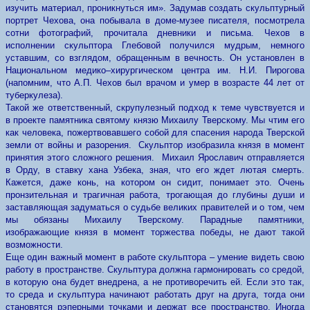
изучить материал, проникнуться им». Задумав создать скульптурный
портрет Чехова, она побывала в доме-музее писателя, посмотрела
сотни фотографий, прочитала дневники и письма. Чехов в
исполнении скульптора Глебовой получился мудрым, немного
уставшим, со взглядом, обращенным в вечность. Он установлен в
Национальном медико–хирургическом центра им. Н.И. Пирогова
(напомним, что А.П. Чехов был врачом и умер в возрасте 44 лет от
туберкулеза).
Такой же ответственный, скрупулезный подход к теме чувствуется и
в проекте памятника святому князю Михаилу Тверскому. Мы чтим его
как человека, пожертвовавшего собой для спасения народа Тверской
земли от войны и разорения. Скульптор изобразила князя в момент
принятия этого сложного решения. Михаил Ярославич отправляется
в Орду, в ставку хана Узбека, зная, что его ждет лютая смерть.
Кажется, даже конь, на котором он сидит, понимает это. Очень
пронзительная и трагичная работа, трогающая до глубины души и
заставляющая задуматься о судьбе великих правителей и о том, чем
мы обязаны Михаилу Тверскому. Парадные памятники,
изображающие князя в момент торжества победы, не дают такой
возможности.
Еще один важный момент в работе скульптора – умение видеть свою
работу в пространстве. Скульптура должна гармонировать со средой,
в которую она будет внедрена, а не противоречить ей. Если это так,
то среда и скульптура начинают работать друг на друга, тогда они
становятся рэперными точками и держат все пространство. Иногда