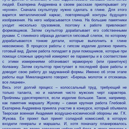
людей. Екатерина Андреевна в своем рассказе приоткрывает эту
«кухню». Сначала скульптуру нужно сделать в глине. Для этого
варится металлический каркас, повторяющий контуры будущего
изображения. На него набрасывается глина. На большие памятники
уходит несколько грузовиков, поэтому к работе привлекают
формовщиков. Затем скульптор дорабатывает его собственными
руками. С глиняного образца делается гипсовый слепок, по которому
дорабатываются тонкие детали, которые выполнить в глине
невозможно. В процессе работы с гипсом изделие должно принять
готовый вид. Далее работа попадает в руки помощников, которые при
помощи сложных циркулей измеряют ее параметры и в соответствии
с этими измерениями обтачивают мраморную (или гранитную)
болванку. Затем скульптор приступает в последней фазе работы и
доводит свою работу до задуманной формы. Именно об этом этапе
работы еще Микеланджело говорил: «Берешь молоток и отсекаешь
все лишнее».
Весь этот долгий процесс – колоссальный труд, требующий не
только таланта, но и наличия чисто мужских черт характера.
Проблемы удесятеряются, если изделие большое. Такое, например,
как памятник маршалу Жукову – самая крупная работа Глебовой.
Екатерина Андреевна приняла участие в конкурсе, который объявила
Тверская военная Академия воздушно-космической обороны им. Г.К.
Жукова. Ее проект был принят солидной комиссией, в которую
входили генералы и маршалы. И, хотя поначалу планировалось
установить во дворе заведения небольшой бюст, в итоге приняли к