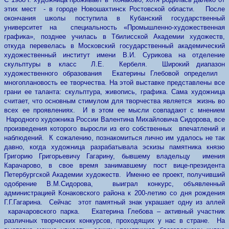
этих мест - в городе Новошахтинск Ростовской области. После
окончания школы поступила в Кубанский государственный
университет на специальность «Промышленно-художественная
графика», позднее училась в Тбилисской Академии художеств,
откуда перевелась в Московский государственный академический
художественный институт имени В.И. Сурикова на отделение
скульптуры в класс Л.Е. Кербеля. Широкий диапазон
художественного образования Екатерины Глебовой определил
многоплановость ее творчества. На этой выставке представлены все
грани ее таланта: скульптура, живопись, графика. Сама художница
считает, что основным стимулом для творчества является жизнь во
всех ее проявлениях. И в этом ее мысли совпадают с мнением
Народного художника России Валентина Михайловича Сидорова, все
произведения которого выросли из его собственных впечатлений и
наблюдений. К сожалению, познакомиться лично им удалось не так
давно, когда художница разрабатывала эскизы памятника князю
Григорию Григорьевичу Гагарину, бывшему владельцу имения
Карачарово, в свое время занимавшему пост вице-президента
Петербургской Академии художеств. Именно ее проект, получивший
одобрение В.М.Сидорова, выиграл конкурс, объявленный
администрацией Конаковского района к 200-летию со дня рождения
Г.Г.Гагарина. Сейчас этот памятный знак украшает одну из аллей
карачаровского парка. Екатерина Глебова – активный участник
различных творческих конкурсов, проходящих у нас в стране. На