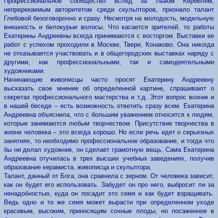
Профессиональное сообщество вслед за Львом Кербелем,
непререкаемым авторитетом среди скульпторов, признало талант
Глебовой безоговорочно и сразу. Несмотря на молодость, модельную
внешность и белокурые волосы. Что касается зрителей, то работы
Екатерины Андреевны всегда принимаются с восторгом. Выставки ее
работ с успехом проходили в Москве, Твери, Конаково. Она никогда
не отказывается участвовать и в общегородских выставках наряду с
другими, как профессиональными, так и самодеятельными
художниками.
Начинающие живописцы часто просят Екатерину Андреевну
высказать свое мнение об определенной картине, спрашивают о
секретах профессионального мастерства и т.д. Этот вопрос возник и
в нашей беседе – есть возможность ответить сразу всем. Екатерина
Андреевна объяснила, что с большим уважением относится к людям,
которые занимаются любым творчеством. Присутствие творчества в
жизни человека – это всегда хорошо. Но если речь идет о серьезных
занятиях, то необходимо профессиональное образование, и тогда что
бы ни делал художник, он сделает грамотную вещь. Сама Екатерина
Андреевна отучилась в трех высших учебных заведениях, получив
образование керамиста, живописца и скульптора.
Талант, данный от Бога, она сравнила с зерном. От человека зависит,
как он будет его использовать. Забудет он про него, выбросит ли за
ненадобностью, куда он посадит это семя и как будет взращивать.
Ведь одно и то же семя может вырасти при определенном уходе
красивым, высоким, приносящим сочные плоды, но посаженное в