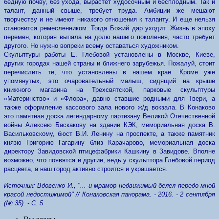
бедную почву, без ухода, вырастет худосочным и бесплодным. Так и
талант, данный свыше, требует труда. Амбиции же мешают
творчеству и не имеют никакого отношения к таланту. И еще нельзя
становится ремесленником. Тогда Божий дар уходит. Жизнь в эпоху
перемен, которая выпала на долю нашего поколения, часто требует
другого. Но нужно вопреки всему оставаться художником.
Скульптуры работы Е. Глебовой установлены в Москве, Киеве,
других городах нашей страны и ближнего зарубежья. Пожалуй, стоит
перечислить те, что установлены в нашем крае. Кроме уже
упомянутых, это очаровательный малыш, сидящий на крыше
книжного магазина на Трехсвятской, парковые скульптуры
«Материнство» и «Флора», давно ставшие родными для Твери, а
также оформление кассового зала нового ж/д вокзала. В Конаково
это памятная доска легендарному партизану Великой Отечественной
войны Алексею Баскакову на здании КЭК, мемориальная доска В.
Васильковскому, бюст В.И. Ленину на проспекте, а также памятник
князю Григорию Гагарину близ Карачарово, мемориальная доска
директору Завидовской птицефабрики Кашкину в Завидове. Вполне
возможно, что появятся и другие, ведь у скульптора Глебовой период
расцвета, а наш город активно строится и украшается.
Источник: Вдовенко И., "... и мрамор недвижимый белел передо мной
красой недостижимой" // Конаковская панорама. - 2016. - 2 сентября
(№ 35). - С. 5