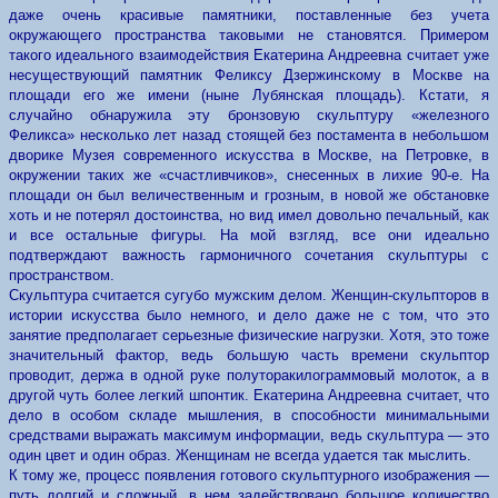
даже очень красивые памятники, поставленные без учета
окружающего пространства таковыми не становятся. Примером
такого идеального взаимодействия Екатерина Андреевна считает уже
несуществующий памятник Феликсу Дзержинскому в Москве на
площади его же имени (ныне Лубянская площадь). Кстати, я
случайно обнаружила эту бронзовую скульптуру «железного
Феликса» несколько лет назад стоящей без постамента в небольшом
дворике Музея современного искусства в Москве, на Петровке, в
окружении таких же «счастливчиков», снесенных в лихие 90-е. На
площади он был величественным и грозным, в новой же обстановке
хоть и не потерял достоинства, но вид имел довольно печальный, как
и все остальные фигуры. На мой взгляд, все они идеально
подтверждают важность гармоничного сочетания скульптуры с
пространством.
Скульптура считается сугубо мужским делом. Женщин-скульпторов в
истории искусства было немного, и дело даже не с том, что это
занятие предполагает серьезные физические нагрузки. Хотя, это тоже
значительный фактор, ведь большую часть времени скульптор
проводит, держа в одной руке полуторакилограммовый молоток, а в
другой чуть более легкий шпонтик. Екатерина Андреевна считает, что
дело в особом складе мышления, в способности минимальными
средствами выражать максимум информации, ведь скульптура — это
один цвет и один образ. Женщинам не всегда удается так мыслить.
К тому же, процесс появления готового скульптурного изображения —
путь долгий и сложный, в нем задействовано большое количество