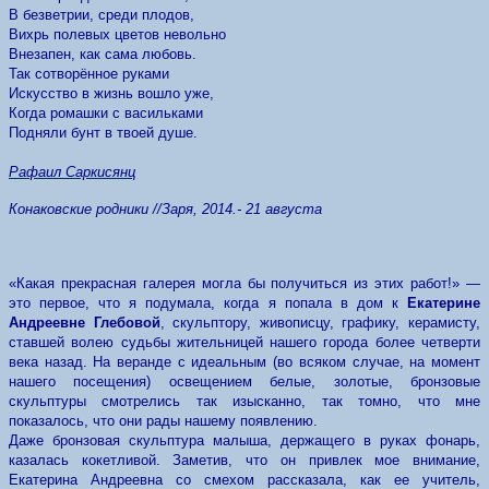
В безветрии, среди плодов,
Вихрь полевых цветов невольно
Внезапен, как сама любовь.
Так сотворённое руками
Искусство в жизнь вошло уже,
Когда ромашки с васильками
Подняли бунт в твоей душе.
Рафаил Саркисянц
Конаковские родники //Заря, 2014.- 21 августа
«Какая прекрасная галерея могла бы получиться из этих работ!» —
это первое, что я подумала, когда я попала в дом к
Екатерине
Андреевне Глебовой
, скульптору, живописцу, графику, керамисту,
ставшей волею судьбы жительницей нашего города более четверти
века назад. На веранде с идеальным (во всяком случае, на момент
нашего посещения) освещением белые, золотые, бронзовые
скульптуры смотрелись так изысканно, так томно, что мне
показалось, что они рады нашему появлению.
Даже бронзовая скульптура малыша, держащего в руках фонарь,
казалась кокетливой. Заметив, что он привлек мое внимание,
Екатерина Андреевна со смехом рассказала, как ее учитель,