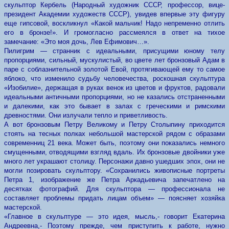
скульптор Кербель (Народный художник СССР, профессор, вице-
президент Академии художеств СССР), увидев впервые эту фигуру
еще гипсовой, воскликнул «Какой мальчик! Надо непременно отлить
его в бронзе!». И громогласно рассмеялся в ответ на тихое
замечание: «Это моя дочь, Лев Ефимович…».
Пилигрим — странник с идеальными, присущими юному телу
пропорциями, сильный, мускулистый, во цвете лет бронзовый Адам в
паре с соблазнительной золотой Евой, протягивающей ему то самое
яблоко, что изменило судьбу человечества, роскошная скульптура
«Изобилие», держащая в руках венок из цветов и фруктов, радовали
идеальными античными пропорциями, но не казались отстраненными
и далекими, как это бывает в залах с греческими и римскими
древностями. Они излучали тепло и приветливость.
А вот бронзовым Петру Великому и Петру Столыпину приходится
стоять на тесных полках небольшой мастерской рядом с образами
современниц 21 века. Может быть, поэтому они показались немного
смущенными, отводящими взгляд вдаль. Их бронзовые двойники уже
много лет украшают столицу. Персонажи давно ушедших эпох, они не
могли позировать скульптору. «Сохранились живописные портреты
Петра 1, изображение же Петра Аркадьевича запечатлено на
десятках фотографий. Для скульптора — профессионала не
составляет проблемы придать лицам объем» — поясняет хозяйка
мастерской.
«Главное в скульптуре — это идея, мысль,- говорит Екатерина
Андреевна,- Поэтому прежде, чем приступить к работе, нужно