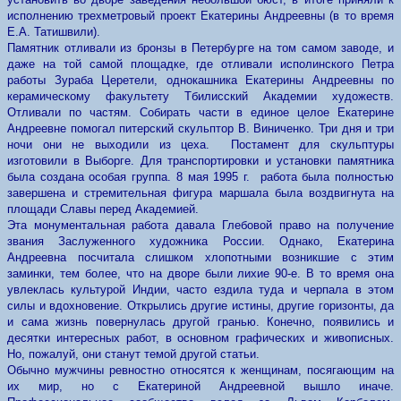
исполнению трехметровый проект Екатерины Андреевны (в то время
Е.А. Татишвили).
Памятник отливали из бронзы в Петербурге на том самом заводе, и
даже на той самой площадке, где отливали исполинского Петра
работы Зураба Церетели, однокашника Екатерины Андреевны по
керамическому факультету Тбилисский Академии художеств.
Отливали по частям. Собирать части в единое целое Екатерине
Андреевне помогал питерский скульптор В. Виниченко. Три дня и три
ночи они не выходили из цеха. Постамент для скульптуры
изготовили в Выборге. Для транспортировки и установки памятника
была создана особая группа. 8 мая 1995 г. работа была полностью
завершена и стремительная фигура маршала была воздвигнута на
площади Славы перед Академией.
Эта монументальная работа давала Глебовой право на получение
звания Заслуженного художника России. Однако, Екатерина
Андреевна посчитала слишком хлопотными возникшие с этим
заминки, тем более, что на дворе были лихие 90-е. В то время она
увлеклась культурой Индии, часто ездила туда и черпала в этом
силы и вдохновение. Открылись другие истины, другие горизонты, да
и сама жизнь повернулась другой гранью. Конечно, появились и
десятки интересных работ, в основном графических и живописных.
Но, пожалуй, они станут темой другой статьи.
Обычно мужчины ревностно относятся к женщинам, посягающим на
их мир, но с Екатериной Андреевной вышло иначе.