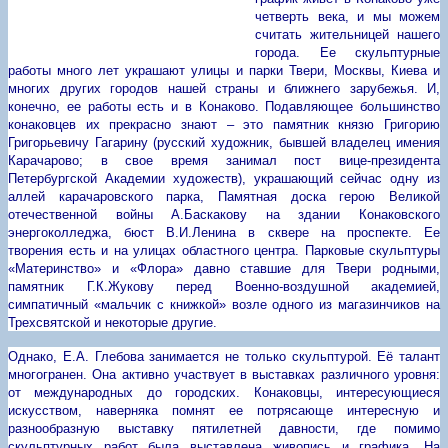
четверть века, и мы можем
считать жительницей нашего
города. Ее скульптурные
работы много лет украшают улицы и парки Твери, Москвы, Киева и
многих других городов нашей страны и ближнего зарубежья. И,
конечно, ее работы есть и в Конаково. Подавляющее большинство
конаковцев их прекрасно знают – это
памятник князю Григорию
Григорьевичу Гагарину (русский художник, бывшей владелец имения
Карачарово; в свое время занимал пост вице-президента
Петербургской Академии художеств), украшающий сейчас одну из
аллей карачаровского парка,
Памятная доска герою Великой
отечественной войны А.Баскакову на здании Конаковского
энергоколледжа, бюст В.И.Ленина в сквере на проспекте. Ее
творения есть и на улицах областного центра. Парковые скульптуры
«Материнство» и «Флора» давно ставшие для Твери родными,
памятник Г.К.Жукову перед Военно-воздушной академией,
симпатичный «мальчик с книжкой» возле одного из магазинчиков на
Трехсвятской и некоторые другие.
Однако, Е.А. Глебова занимается не только скульптурой. Её талант
многогранен. Она активно участвует в выставках различного уровня:
от международных до городских. Конаковцы, интересующиеся
искусством, наверняка помнят ее потрясающе интересную и
разнообразную выставку пятилетней давности, где помимо
скульптурных работ была выставлена живопись и графика. На