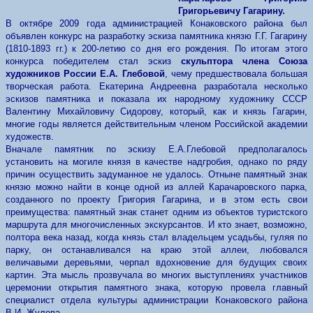
Григорьевичу Гагарину.
В октябре 2009 года администрацией Конаковского района был
объявлен конкурс на разработку эскиза памятника князю Г.Г. Гагарину
(1810-1893 гг.) к 200-летию со дня его рождения. По итогам этого
конкурса победителем стал эскиз
скульптора члена Союза
художников России Е.А. Глебовой
, чему предшествовала большая
творческая работа. Екатерина Андреевна разработала несколько
эскизов памятника и показала их народному художнику СССР
Валентину Михайловичу Сидорову, который, как и князь Гагарин,
многие годы является действительным членом Российской академии
художеств.
Вначале памятник по эскизу Е.А.Глебовой предполагалось
установить на могиле князя в качестве надгробия, однако по ряду
причин осуществить задуманное не удалось. Отныне памятный знак
князю можно найти в конце одной из аллей Карачаровского парка,
созданного по проекту Григория Гагарина, и в этом есть свои
преимущества: памятный знак станет одним из объектов туристского
маршрута для многочисленных экскурсантов. И кто знает, возможно,
полтора века назад, когда князь стал владельцем усадьбы, гуляя по
парку, он останавливался на краю этой аллеи, любо­вался
величавыми деревьями, черпал вдохновение для будущих своих
картин. Эта мысль про­звучала во многих выступлениях участников
церемонии открытия памятного знака, которую провела главный
специалист отдела культуры администрации Конаковского района
В.И. Жулева.