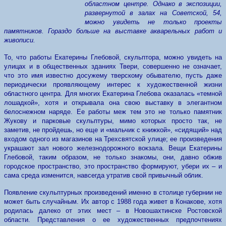
областном центре. Однако в экспозиции,
развернутой в залах на Советской, 54,
можно увидеть не только проекты
памятников. Гораздо больше на выставке акварельных работ и
живописи.
То, что работы Екатерины Глебовой, скульптора, можно увидеть на
улицах и в общественных зданиях Твери, совершенно не означает,
что это имя известно досужему тверскому обывателю, пусть даже
периодически проявляющему интерес к художественной жизни
областного центра. Для многих Екатерина Глебова оказалась «темной
лошадкой», хотя и открывала она свою выставку в элегантном
белоснежном наряде. Ее работы меж тем это не только памятник
Жукову и парковые скульптуры, мимо которых просто так, не
заметив, не пройдешь, но еще и «мальчик с книжкой», «сидящий» над
входом одного из магазинов на Трехсвятской улице; ее произведения
украшают зал нового железнодорожного вокзала. Вещи Екатерины
Глебовой, таким образом, не только знакомы, они, давно обжив
городское пространство, это пространство формируют, убери их – и
сама среда изменится, навсегда утратив свой привычный облик.
Появление скульптурных произведений именно в столице губернии не
может быть случайным. Их автор с 1988 года живет в Конакове, хотя
родилась далеко от этих мест – в Новошахтинске Ростовской
области. Представления о ее художественных предпочтениях