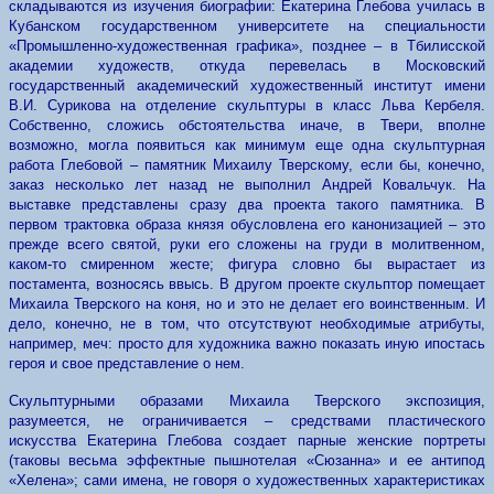
складываются из изучения биографии: Екатерина Глебова училась в
Кубанском государственном университете на специальности
«Промышленно-художественная графика», позднее – в Тбилисской
академии художеств, откуда перевелась в Московский
государственный академический художественный институт имени
В.И. Сурикова на отделение скульптуры в класс Льва Кербеля.
Собственно, сложись обстоятельства иначе, в Твери, вполне
возможно, могла появиться как минимум еще одна скульптурная
работа Глебовой – памятник Михаилу Тверскому, если бы, конечно,
заказ несколько лет назад не выполнил Андрей Ковальчук. На
выставке представлены сразу два проекта такого памятника. В
первом трактовка образа князя обусловлена его канонизацией – это
прежде всего святой, руки его сложены на груди в молитвенном,
каком-то смиренном жесте; фигура словно бы вырастает из
постамента, возносясь ввысь. В другом проекте скульптор помещает
Михаила Тверского на коня, но и это не делает его воинственным. И
дело, конечно, не в том, что отсутствуют необходимые атрибуты,
например, меч: просто для художника важно показать иную ипостась
героя и свое представление о нем.
Скульптурными образами Михаила Тверского экспозиция,
разумеется, не ограничивается – средствами пластического
искусства Екатерина Глебова создает парные женские портреты
(таковы весьма эффектные пышнотелая «Сюзанна» и ее антипод
«Хелена»; сами имена, не говоря о художественных характеристиках