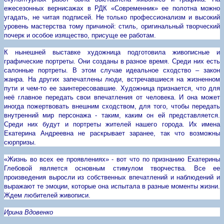
ежесезонных вернисажах в РДК «Современник» ее полотна можно
угадать, не читая подписей. Не только профессионализм и высокий
уровень мастерства тому причиной: стиль, оригинальный творческий
почерк и особое изящество, присуще ее работам.
К нынешней выставке художница подготовила живописные и
графические портреты. Они созданы в разное время. Среди них есть
салонные портреты. В этом случае идеальное сходство – закон
жанра. На других запечатлены люди, встречавшиеся на жизненном
пути и чем-то ее заинтересовавшие. Художница признается, что для
неё главное передать свои впечатления от человека. И она может
иногда пожертвовать внешним сходством, для того, чтобы передать
внутренний мир персонажа - таким, каким он ей представляется.
Среди них будут и портреты жителей нашего города. Их имена
Екатерина Андреевна не раскрывает заранее, так что возможны
сюрпризы.
«Жизнь во всех ее проявлениях» - вот что по признанию Екатерины
Глебовой является основным стимулом творчества. Все ее
произведения выросли из собственных впечатлений и наблюдений и
выражают те эмоции, которые она испытала в разные моменты жизни.
Ждем любителей живописи.
Ирина Вдовенко