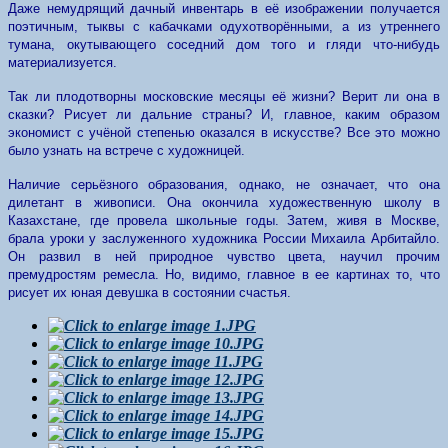
Даже немудрящий дачный инвентарь в её изображении получается
поэтичным, тыквы с кабачками одухотворёнными, а из утреннего
тумана, окутывающего соседний дом того и гляди что-нибудь
материализуется.
Так ли плодотворны московские месяцы её жизни? Верит ли она в
сказки? Рисует ли дальние страны? И, главное, каким образом
экономист с учёной степенью оказался в искусстве? Все это можно
было узнать на встрече с художницей.
Наличие серьёзного образования, однако, не означает, что она
дилетант в живописи. Она окончила художественную школу в
Казахстане, где провела школьные годы. Затем, живя в Москве,
брала уроки у заслуженного художника России Михаила Арбитайло.
Он развил в ней природное чувство цвета, научил прочим
премудростям ремесла. Но, видимо, главное в ее картинах то, что
рисует их юная девушка в состоянии счастья.