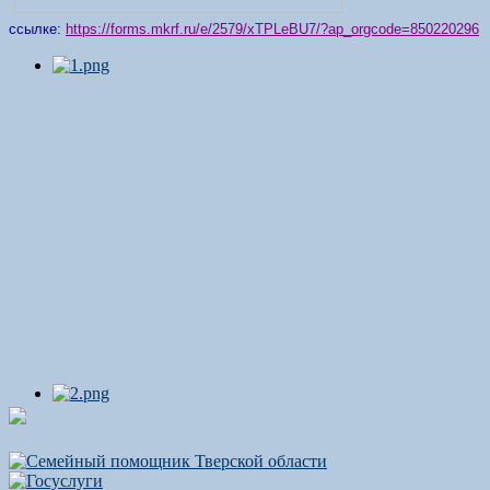
ссылке:
https://forms.mkrf.ru/e/2579/xTPLeBU7/?ap_orgcode=850220296