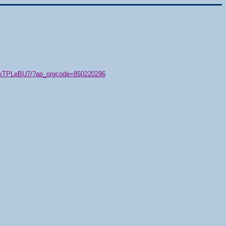
79/xTPLeBU7/?ap_orgcode=850220296