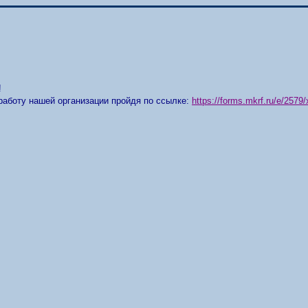
!
работу нашей организации пройдя по ссылке:
https://forms.mkrf.ru/e/25