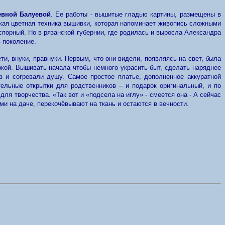
евной Балуевой
. Ее работы - вышитые гладью картины, размещены в
кая цветная техника вышивки, которая напоминает живопись сложными
 спорный. Но в рязанской губернии, где родилась и выросла Александра
 поколение.
, внуки, правнуки. Первым, что они видели, появляясь на свет, была
кой. Вышивать начала чтобы немного украсить быт, сделать наряднее
 и согревали душу. Самое простое платье, дополненное аккуратной
ельные открытки для родственников – и подарок оригинальный, и по
я творчества. «Так вот и «подсела на иглу» - смеется она - А сейчас
и на даче, перекочёвывают на ткань и остаются в вечности.