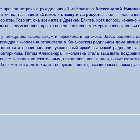
е прошла встреча с рукодельницей из Конаково
Александрой Никола
отеки под названием
«Стежок к стежку игла рисует»
.
Гладь - классичес
оритом. Говорят, она возникла в Древнем Египте, хотя вопрос, конечно,
им не задумывались, просто передавали свое мастерство из поколения в
 училища она вышла замуж и переехала в Конаково. Здесь родились дети
ександра Николаевна отработала в Конаковском родильном доме акушер
алфетки и прочие мелочи, украшенный яркой вышивкой радовали глаз
повторимым. Потом Александра Николаевна стала вышивать поздравит
оцесс оказался увлекательным, появлялись новые идеи, новые сюжеты дл
 За сюжетами далеко ходить не нужно – цветы, выращенные своими рукам