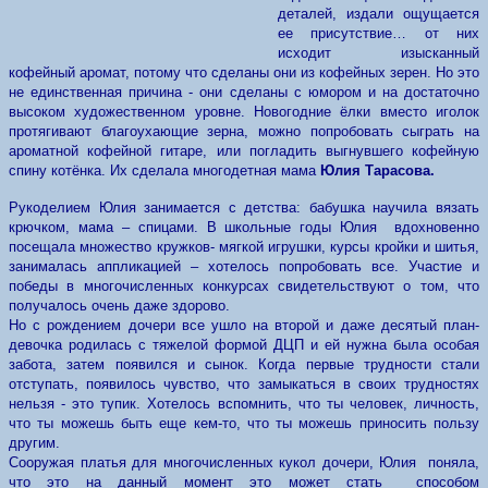
деталей, издали ощущается
ее присутствие… от них
исходит изысканный
кофейный аромат, потому что сделаны они из кофейных зерен. Но это
не единственная причина - они сделаны с юмором и на достаточно
высоком художественном уровне. Новогодние ёлки вместо иголок
протягивают благоухающие зерна, можно попробовать сыграть на
ароматной кофейной гитаре, или погладить выгнувшего кофейную
спину котёнка. Их сделала многодетная мама
Юлия Тарасова.
Рукоделием Юлия занимается с детства: бабушка научила вязать
крючком, мама – спицами. В школьные годы Юлия вдохновенно
посещала множество кружков- мягкой игрушки, курсы кройки и шитья,
занималась аппликацией – хотелось попробовать все. Участие и
победы в многочисленных конкурсах свидетельствуют о том, что
получалось очень даже здорово.
Но с рождением дочери все ушло на второй и даже десятый план-
девочка родилась с тяжелой формой ДЦП и ей нужна была особая
забота, затем появился и сынок. Когда первые трудности стали
отступать, появилось чувство, что замыкаться в своих трудностях
нельзя - это тупик. Хотелось вспомнить, что ты человек, личность,
что ты можешь быть еще кем-то, что ты можешь приносить пользу
другим.
Сооружая платья для многочисленных кукол дочери, Юлия поняла,
что это на данный момент это может стать способом