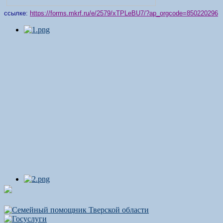
ссылке:
https://forms.mkrf.ru/e/2579/xTPLeBU7/?ap_orgcode=850220296