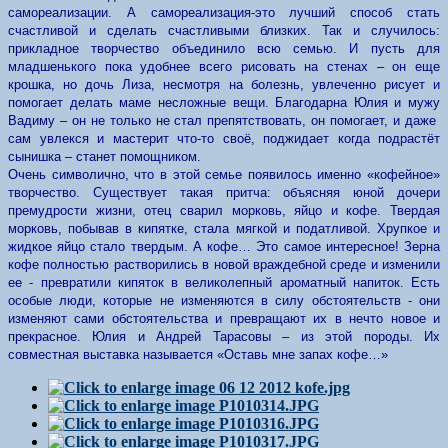
самореализации. А самореализация-это лучший способ стать
счастливой и сделать счастливыми близких. Так и случилось:
прикладное творчество объединило всю семью. И пусть для
младшенького пока удобнее всего рисовать на стенах – он еще
крошка, но дочь Лиза, несмотря на болезнь, увлеченно рисует и
помогает делать маме несложные вещи. Благодарна Юлия и мужу
Вадиму – он не только не стал препятствовать, он помогает, и даже
сам увлекся и мастерит что-то своё, поджидает когда подрастёт
сынишка – станет помощником.
Очень символично, что в этой семье появилось именно «кофейное»
творчество. Существует такая притча: объясняя юной дочери
премудрости жизни, отец сварил морковь, яйцо и кофе. Твердая
морковь, побывав в кипятке, стала мягкой и податливой. Хрупкое и
жидкое яйцо стало твердым. А кофе… Это самое интересное! Зерна
кофе полностью растворились в новой враждебной среде и изменили
ее - превратили кипяток в великолепный ароматный напиток. Есть
особые люди, которые не изменяются в силу обстоятельств - они
изменяют сами обстоятельства и превращают их в нечто новое и
прекрасное. Юлия и Андрей Тарасовы – из этой породы. Их
совместная выставка называется
«Оставь мне запах кофе…»