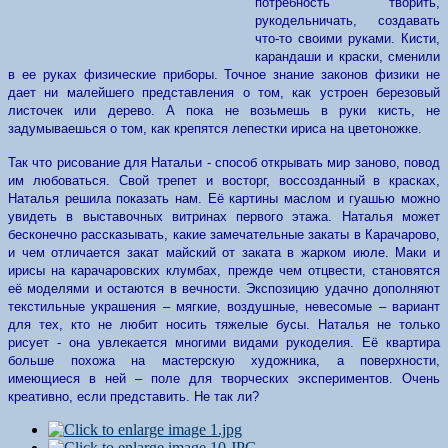
потребность творить,
рукодельничать, создавать
что-то своими руками. Кисти,
карандаши и краски, сменили
в ее руках физические приборы. Точное знание законов физики не
дает ни малейшего представления о том, как устроен березовый
листочек или дерево. А пока не возьмешь в руки кисть, не
задумываешься о том, как крепятся лепестки ириса на цветоножке.
Так что рисование для Натальи - способ открывать мир заново, повод
им любоваться. Свой трепет и восторг, воссозданный в красках,
Наталья решила показать нам. Её картины маслом и гуашью можно
увидеть в выставочных витринах первого этажа. Наталья может
бесконечно рассказывать, какие замечательные закаты в Карачарово,
и чем отличается закат майский от заката в жарком июле. Маки и
ирисы на карачаровских клумбах, прежде чем отцвести, становятся
её моделями и остаются в вечности. Экспозицию удачно дополняют
текстильные украшения – мягкие, воздушные, невесомые – вариант
для тех, кто не любит носить тяжелые бусы. Наталья не только
рисует - она увлекается многими видами рукоделия. Её квартира
больше похожа на мастерскую художника, а поверхности,
имеющиеся в ней – поле для творческих экспериментов. Очень
креативно, если представить. Не так ли?