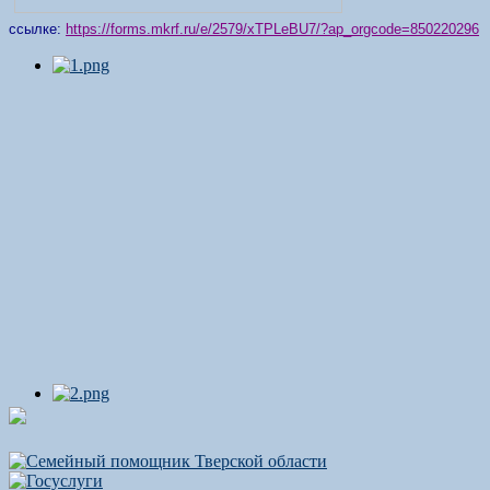
ссылке:
https://forms.mkrf.ru/e/2579/xTPLeBU7/?ap_orgcode=850220296