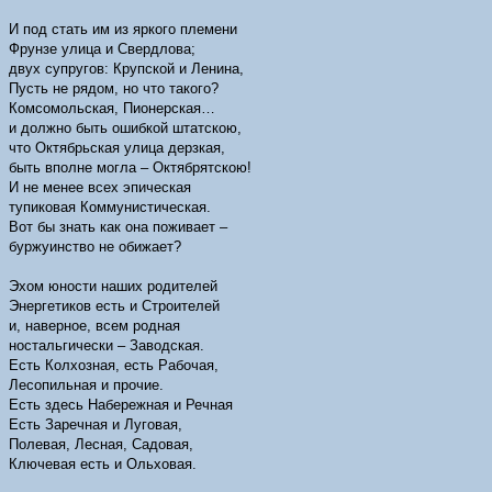
И под стать им из яркого племени
Фрунзе
улица
и Свердлова;
двух супругов: Крупской и Ленина,
Пусть не рядом, но что такого?
Комсомольская, Пионерская…
и должно быть ошибкой штатскою,
что
Октябрьская
улица
дерзкая,
быть вполне могла – Октябрятскою!
И не менее всех эпическая
тупиковая Коммунистическая.
Вот бы знать как она поживает –
буржуинство не обижает?
Эхом юности наших родителей
Энергетиков есть и Строителей
и, наверное, всем родная
ностальгически – Заводская.
Есть Колхозная, есть Рабочая,
Лесопильная и прочие.
Есть здесь Набережная и Речная
Есть Заречная и Луговая,
Полевая, Лесная, Садовая,
Ключевая есть и Ольховая.