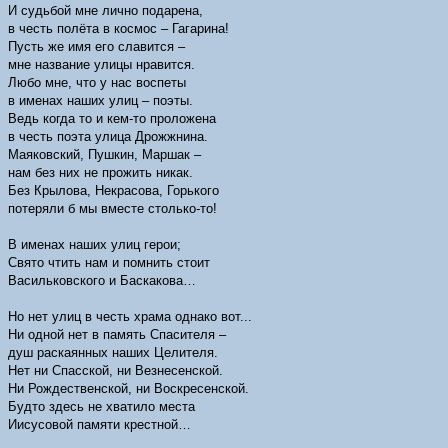
И судьбой мне лично подарена,
в честь полёта в космос – Гагарина!
Пусть же имя его славится –
мне название улицы нравится.
Любо мне, что у нас воспеты
в именах наших улиц – поэты.
Ведь когда то и кем-то проложена
в честь поэта улица Дрожжнина.
Маяковский, Пушкин, Маршак –
нам без них не прожить никак.
Без Крылова, Некрасова, Горького
потеряли б мы вместе столько-то!
В именах наших улиц герои;
Свято чтить нам и помнить стоит
Васильковского и Баскакова…
Но нет улиц в честь храма однако вот...
Ни одной нет в память Спасителя –
душ раскаянных наших Целителя.
Нет ни Спасской, ни Везнесенской.
Ни Рождественской, ни Воскресенской.
Будто здесь не хватило места
Иисусовой памяти крестной…