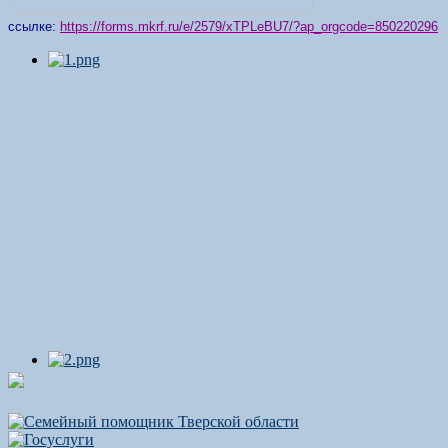
ссылке:
https://forms.mkrf.ru/e/2579/xTPLeBU7/?ap_orgcode=850220296