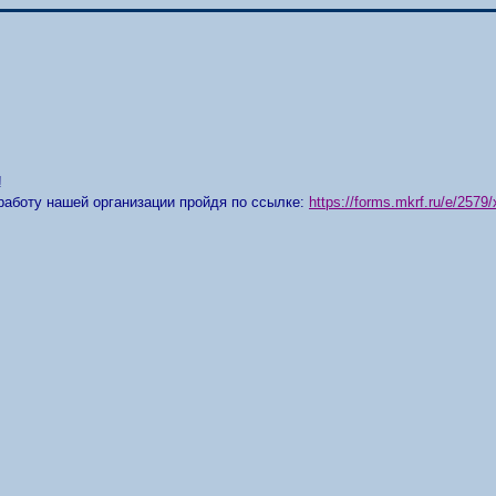
!
работу нашей организации пройдя по ссылке:
https://forms.mkrf.ru/e/25