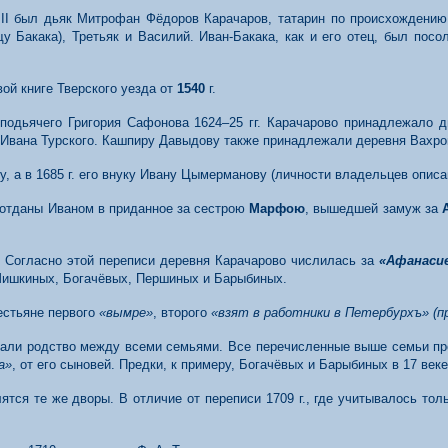
III был дьяк Митрофан Фёдоров Карачаров, татарин по происхождению, 
Бакака), Третьяк и Василий. Иван-Бакака, как и его отец, был посоль
.
ой книге Тверского уезда от
1540
г.
 подьячего Григория Сафонова 1624–25 гг. Карачарово принадлежало
т Ивана Турского. Кашпиру Давыдову также принадлежали деревня Вахро
, а в 1685 г. его внуку Ивану Цымерманову (личности владельцев описа
 отданы Иваном в приданное за сестрою
Марфою
, вышедшей замуж за
я. Согласно этой переписи деревня Карачарово числилась за
«Афанаси
Шишкиных, Богачёвых, Першиных и Барыбиных.
естьяне первого
«вымре»
, второго
«взят в работники в Петербурхъ» (п
зали родство между всеми семьями. Все перечисленные выше семьи пр
а»
, от его сыновей. Предки, к примеру, Богачёвых и Барыбиных в 17 в
слятся те же дворы. В отличие от переписи 1709 г., где учитывалось т