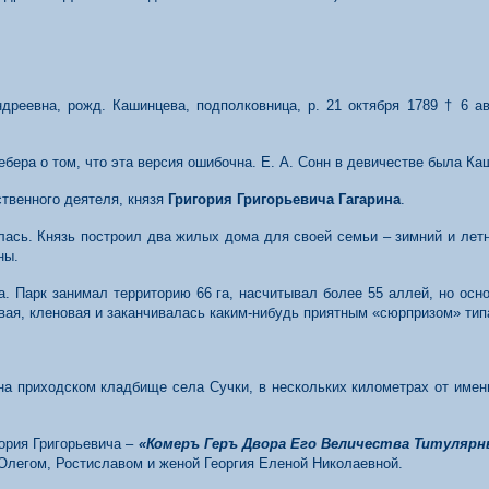
реевна, рожд. Кашинцева, подполковница, р. 21 октября 1789 † 6 авг
ебера о том, что эта версия ошибочна. Е. А. Сонн в девичестве была К
ственного деятеля, князя
Григория Григорьевича Гагарина
.
лась. Князь построил два жилых дома для своей семьи – зимний и летн
ны.
ка. Парк занимал территорию 66 га, насчитывал более 55 аллей, но ос
вая, кленовая и заканчивалась каким-нибудь приятным «сюрпризом» типа
на приходском кладбище села Сучки, в нескольких километрах от име
ория Григорьевича –
«Комеръ Геръ Двора Его Величества Титулярн
 Олегом, Ростиславом и женой Георгия Еленой Николаевной.