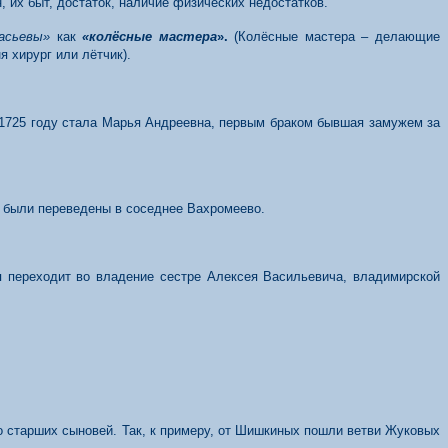
, их быт, достаток, наличие физических недостатков.
насьевы»
как
«колёсные мастера
».
(Колёсные мастера – делающие
 хирург или лётчик).
 1725 году стала Марья Андреевна, первым браком бывшая замужем за
х были переведены в соседнее Вахромеево.
вня переходит во владение сестре Алексея Васильевича, владимирской
го старших сыновей. Так, к примеру, от Шишкиных пошли ветви Жуковых