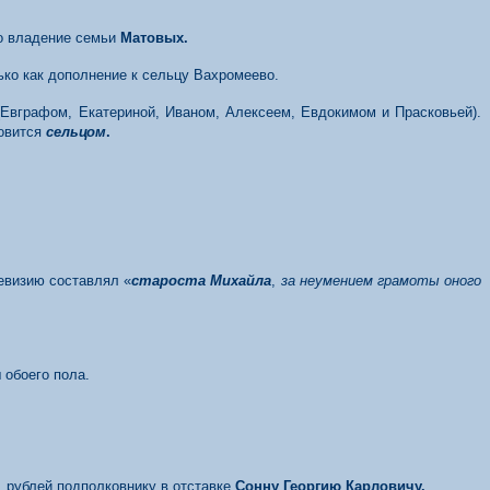
о владение семьи
Матовых.
ько как дополнение к сельцу Вахромеево.
Евграфом, Екатериной, Иваном, Алексеем, Евдокимом и Прасковьей).
новится
сельцом
.
Ревизию составлял «
староста Михайла
,
за неумением грамоты оного
 обоего пола.
с. рублей подполковнику в отставке
Сонну Георгию Карловичу.