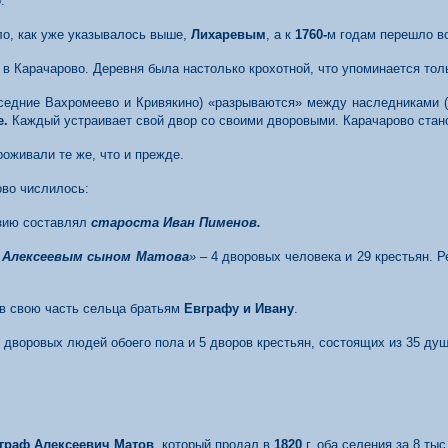
.
ло, как уже указывалось выше,
Лихаревым
, а к
1760-
м годам перешло в
 Карачарово. Деревня была настолько крохотной, что упоминается тол
седние Вахромеево и Кривякино) «разрываются» между наследниками (
е.
Каждый устраивает свой двор со своими дворовыми. Карачарово ста
роживали те же, что и прежде.
ово числилось:
изию составлял
староста Иван Пименов.
 Алексеевым сыном Матова
»
– 4 дворовых человека и 29 крестьян. 
ив свою часть сельца братьям
Евграфу и Ивану
.
 дворовых людей обоего пола и 5 дворов крестьян, состоящих из 35 душ
граф Алексеевич Матов
, который продал в
1820
г. оба селения за 8 ты