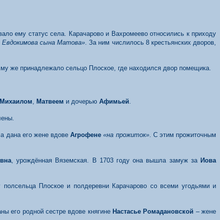
вало ему статус села. Карачарово и Вахромеево относились к приходу
я Евдокимова сына Матова»
. За ним числилось 8 крестьянских дворов,
Ему же принадлежало сельцо Плоское, где находился двор помещика.
Михаилом
,
Матвеем
и дочерью
Афимьей
.
лены.
ла дана его жене вдове
Агрофене
«на прожиток»
. С этим прожиточным
вна
, урождённая Вяземская. В 1703 году она вышла замуж за
Иова
у полсельца Плоское и полдеревни Карачарово со всеми угодьями и
аны его родной сестре вдове княгине
Настасье Ромадановской
– жене