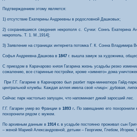
Подтверждением этому является:
1) отсутствие Екатерины Андреевны в родословной Дашковых;
2) сохранившиеся сведения некрополя с. Сучки: Соннъ Екатерина Анд
некрополь. Т. 1. М.,1914];
3) Заявление на страницах интернета потомка Г. К. Сонна Владимира В
Софья Андреевна Дашкова в
1847
г. вышла замуж за художника, обще
С приездом в Карачарово князя Гагарина жизнь усадьбы резко измени
сожалению, все старинные постройки, кроме «зимнего» дома уничтоже
При Г.Г. Гагарине в Карачарово был разбит парк-миниатюра Гайд-пар
центральной клумбы. Каждая аллея имела своё «лицо»: дубовая, липо
Сейчас парк настолько запущен, что напоминает дикий заросший лес.
Г.Г. Гагарин умер во Франции в
1893
г
.
По завещанию его похоронили 
похоронили рядом с мужем.
По архивным данным в
1914 г.
в усадьбе постоянно проживал сын Григ
– женой Марией Александровной, детьми – Георгием, Глебом, Игорем,