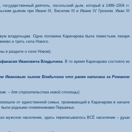
государственный деятель, посольский дьяк, который в 1499–1504 гг.
ским дьяком при Иване III, Василии III и Иване IV Грозном. Иван III
 двум владельцам. Одна половина Карачарова была поместьем лекаря
меево и треть села Нового.
ны в разделе о селе Новом).
Афанасия Ивановича Владычина
. В то время Карачарово состояло из
ем Ивановым сыном Владычина что ранее написана за Романом
рим. – для строительства новой столицы).
оизошли от единственной семьи, проживающей в Карачарове в начале
еке были родными племянниками Першиных.
олько мужское население, здесь переписывалось ВСЁ население – души