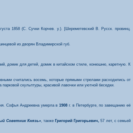
уста 1858 (С. Сучки Корчев. у.). [Шереметевский В. Русск. провинц.
ашинцевой из дворян Владимирской губ.
ий, домик для детей, домик в китайском стиле, конюшню, каретную. К
новными считались восемь, которые
прямыми стрелами расходились от
 парковой скульптуры, красивой лавочки или уютной беседки.
ния. Софья Андреевна умерла в
190
8
г. в Петербурге, по завещанию её
ый Советник Князь»
, также
Григорий Григорьевич,
57 лет, с семьей