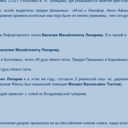
сь 1710 г. стольника Ф. А. Татищева, где указываются занятия крестьян
 г. особо выделены предки Шишкиных– «
Исай и Никифор, дети Афа
древние времена колёсные мастера были не менее уважаемы, чем сегодня
ка Лефортовского полка
Василия Михайловича Лихарева
. Его женой в
асилию Михайловичу Лихареву
.
 и Богачёвых, всего 40 душ обоего пола. Предки Першиных и Барыбины
8 душ обоего пола.
вич Лихарев
и в этом же году, согласно 3 ревизской сказ- ке, дере
мужем Фёклы был кашинский помещик
Михаил Васильевич Тютчев
).
дей привозит с собой из Владимирской губернии.
величение дворов произошло из-за обособления членов семьи, чаще все