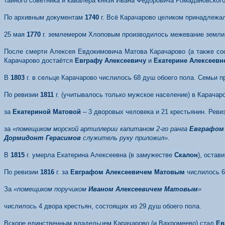
тайного советника и кавалера князя Ивана Федоровича Ромадановского
По архивным документам
1740
г. Всё Карачарово целиком принадлежа
25 мая
1770
г. землемером Хлоповым производилось межевание земли в
После смерти Алексея Евдокимовича Матова Карачарово (а также со
Карачарово достаётся
Евграфу Алексеевичу
и
Екатерине Алексеевн
В
180
3
г. в сельце Карачарово числилось 68 душ обоего пола. Семьи п
По ревизии
1811
г. (учитывалось только мужское население) в Карачар
за
Екатериной Матовой
– 3 дворовых человека и 21 крестьянин. Рев
за
«помещиком морской артиллерии капитаном 2-го ранга
Евграфом
Дормидонт Герасимов
служитель руку приложил»
.
В
181
5
г. умерла Екатерина Алексеевна (в замужестве
Скалон
), остав
По ревизии
1816
г. за
Евграфом Алексеевичем Матовым
числилось 6
За
«помещиком поручиком
Иваном Алексеевичем Матовым
»
числилось 4 двора крестьян, состоящих из 29 душ обоего пола.
Вскоре единственным владельцем Карачарово (и Вахромеево) стал
Ев