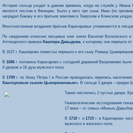
История сельца уходит в давние времена, когда на службе у Ивана 
являлся послом в Венецию. Было у него три сына: Иван (по прозвищу 
наградил Бакаку и его братьев землями в Тверском и Клинском уездах
Многочисленные владения братьев Карачаровых упоминаются в писцов
По сведениям клинских писцовых книг князя Василия Волконского и
Аптекарского приказа
Кашпира Давыдова
, к которому она перешла о
В 1637 г. Кашпирово поместье перешло к его сыну Роману Цымерманову
В
1
68
6
г. половина Карачарово с соседней деревней Вахромеево были
4 дворов и 16 душ мужского пола.
В
170
9
г. по Указу Петра I в России проводилась перепись населени
Кашпировым сыном Цымермановым».
В сельце 3 двора – предки 
Также числились 2 пустых двора. Кр
Генеалогические исследования пока
17 века – от семьи
«Миньки Давыдов
В
171
0
г. и
1715
г. в Карачарово чи
мужского и женского пола.