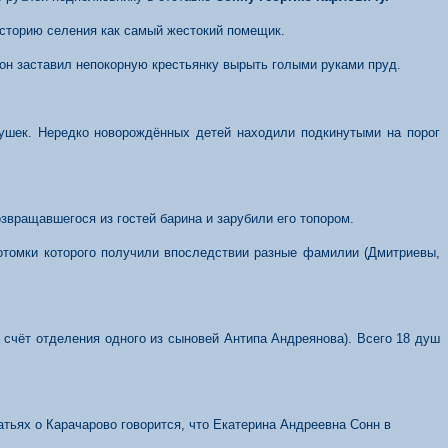
 историю селения как самый жестокий помещик.
 он заставил непокорную крестьянку вырыть голыми руками пруд.
ушек. Нередко новорождённых детей находили подкинутыми на порог
озвращавшегося из гостей барина и зарубили его топором.
потомки которого получили впоследствии разные фамилии (Дмитриевы,
а счёт отделения одного из сыновей Антипа Андреянова). Всего 18 душ
атьях о Карачарово говорится, что Екатерина Андреевна Сонн в