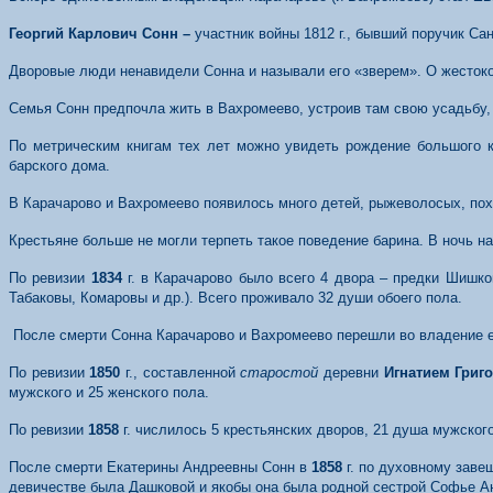
Г
еор
г
и
й
К
арлов
и
ч
С
он
н
–
участник войны 1812 г., бывший поручик Са
Дворовые люди ненавидели Сонна и называли его «зверем». О жестокос
Семья Сонн предпочла жить в Вахромеево, устроив там свою усадьбу,
По метрическим книгам тех лет можно увидеть рождение большого 
барского дома.
В
Карачарово и Вахромеево появилось много детей, рыжеволосых, пох
К
рестьяне больше не могли терпеть такое поведение барина. В ночь н
По ревизии
1834
г. в Карачарово было всего 4 двора – предки Шишк
Табаковы, Комаровы и др.). Всего проживало 32 души обоего пола.
После смерти Сонна Карачарово и Вахромеево перешли во владение 
По ревизии
1850
г., составленной
старостой
деревни
Игнатием Григ
мужского и 25 женского пола.
По ревизии
1858
г. числилось 5 крестьянских дворов, 21 душа мужского
После смерти Екатерины Андреевны Сонн в
1858
г. по духовному зав
девичестве была Дашковой и якобы она была родной сестрой Софье А