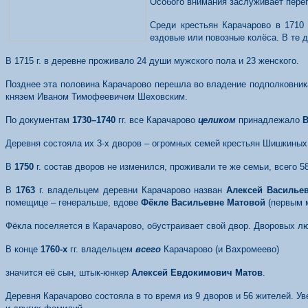
Особого внимания заслуживает перепи
Среди крестьян Карачарово в 1710
ездовые или повозные колёса. В те 
В 1715 г. в деревне проживало 24 души мужского пола и 23 женского.
Позднее эта половина Карачарово перешла во владение подполковни
князем Иваном Тимофеевичем Шеховским.
По документам
1730–1740
гг. все Карачарово
целиком
принадлежало
В
Деревня состояла их 3-х дворов – огромных семей крестьян Шишкиных
В
175
0
г. состав дворов не изменился, проживали те же семьи, всего 5
В
176
3
г. владельцем деревни Карачарово назван
Алексей Василье
помещице – генеральше, вдове
Фёкле Васильевне Матовой
(первым 
Фёкла поселяется в Карачарово, обустраивает свой двор. Дворовых лю
В конце
1760-
х
гг. владельцем
всего
Карачарово (и Вахромеево)
значится её сын, штык-юнкер
Алексей Евдокимович Матов
.
Деревня Карачарово состояла в то время из 9 дворов и 56 жителей. У