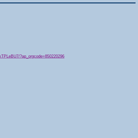
79/xTPLeBU7/?ap_orgcode=850220296