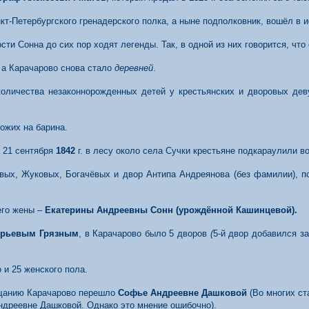
нкт-Петербургского гренадерского полка, а ныне подполковник, вошёл в
ти Сонна до сих пор ходят легенды. Так, в одной из них говорится, что
 а Карачарово снова стало
деревней
.
количества незаконнорожденных детей у крестьянских и дворовых дев
ожих на барина.
а 21 сентября
1842
г. в лесу около села Сучки крестьяне подкараулили в
овых, Жуковых, Богачёвых и двор Антипа Андреянова (без фамилии), 
его жены –
Екатерины Андреевны Сонн (урождённой Кашинцевой).
орьевым Грязным
, в Карачарово было 5 дворов
(
5-й двор добавился з
 и 25 женского пола.
ещанию Карачарово перешло
Софье Андреевне Дашковой
(Во многих ст
ндреевне Дашковой. Однако это мнение ошибочно).