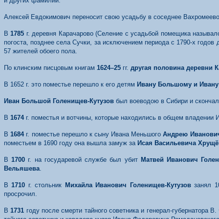
и других фамилий.
Алексей Евдокимович переносит свою усадьбу в соседнее Вахромеево
В
178
5
г. деревня Карачарово (Селение с усадьбой помещика называл
погоста, позднее села Сучки, за исключением периода с 1790-х годов 
57 жителей обоего пола.
По клинским писцовым книгам
1624–25
гг.
другая половина деревни 
В 1652 г. это поместье перешло к его детям
Ивану
Большому и Ивану
И
в
а
н Большой Голенищев-Кутузов
был воеводою в Сибири и сконча
В
167
4
г. поместья и вотчины, которые находились в общем владении
В
168
4
г. поместье перешло к сыну Ивана Меньшого
Андрею Иванови
поместьем в 1690 году она вышла замуж за
Исая Васильевича Хрущ
В
170
0
г. на государевой службе был убит
Матвей Иванович Голен
Вельяшева
.
В
171
0
г. стольник
Михайла Иванович Голенищев-Кутузов
занял 1
просрочил.
В
173
1
году после смерти тайного советника и генерал-губернатора В