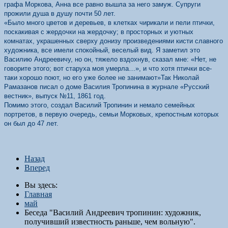
графа Моркова, Анна все равно вышла за него замуж. Супруги
прожили душа в душу почти 50 лет.
«Было много цветов и деревьев, в клетках чирикали и пели птички,
поскакивая с жердочки на жердочку; в просторных и уютных
комнатах, украшенных сверху донизу произведениями кисти славного
художника, все имели спокойный, веселый вид. Я заметил это
Василию Андреевичу, но он, тяжело вздохнув, сказал мне: «Нет, не
говорите этого; вот старуха моя умерла…», и что хотя птички все-
таки хорошо поют, но его уже более не занимают»Так Николай
Рамазанов писал о доме Василия Тропинина в журнале «Русский
вестник», выпуск №11, 1861 год.
Помимо этого, создал Василий Тропинин и немало семейных
портретов, в первую очередь, семьи Морковых, крепостным которых
он был до 47 лет.
Назад
Вперед
Вы здесь:
Главная
май
Беседа "Василий Андреевич тропинин: художник,
получивший известность раньше, чем вольную".