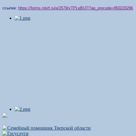
ссылке:
https://forms.mkrf.ru/e/2579/xTPLeBU7/?ap_orgcode=850220296