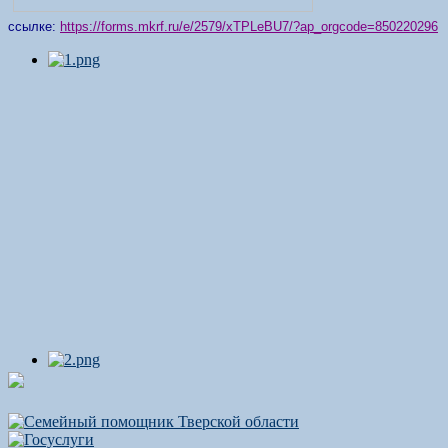
ссылке:
https://forms.mkrf.ru/e/2579/xTPLeBU7/?ap_orgcode=850220296