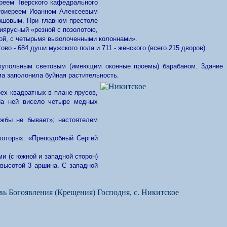
иереем Тверского кафедрального
отоиереем Иоанном Алексеевым
Ершовым. При главном престоле
иярусный «резной с позолотою,
кой, с четырьмя вызолоченными колоннами».
о - 684 души мужского пола и 711 - женского (всего 215 дворов).
й купольным световым (имеющим оконные проемы) барабаном. 3дание
ма заполонила буйная растительность.
рех квадратных в плане ярусов,
На ней висело четыре медных
ужбы не бывает»; настоятелем
которых: «Преподобный Сергий
и (с южной и западной сторон)
 высотой 3 аршина. С западной