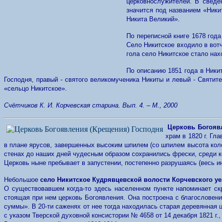
церковнослужителей. В сведен
значится под названием «Ники
Никита Великий».
По переписной книге 1678 года
Село Никитское входило в вот
гола село Никитское стало нах
По описанию 1851 года в Ники
Господня, правый - святого великомученика Никиты и левый - Святит
«сельцо Никитское».
Счётчиков К. И. Корчевская старина. Вып. 4. – М., 2000
Церковь Богояв
храм в 1820 г. Гл
в плане ярусов, завершенных высоким шпилем (со шпилем высота коло
стенах до наших дней чудесным образом сохранились фрески, среди 
Церковь ныне пребывает в запустении, постепенно разрушаясь (весь и
Небольшое
село Никитское Кудрявцевской волости Корчевского уе
О существовавшем когда-то здесь населенном пункте напоминает ск
стоящая при нем церковь Богоявления. Она построена с благословен
суммы». В 20-ти саженях от нее тогда находилась старая деревянная ц
с указом Тверской духовной консистории № 4658 от 14 декабря 1821 г.,