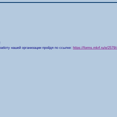
!
работу нашей организации пройдя по ссылке:
https://forms.mkrf.ru/e/25