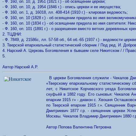
- Ф. 160, оп. 10, д. 1951 (1821 г.) - об освящении церкви;
- Ф. 160, оп. 10, д. 1954 (1846 г.) - опись церкви и ее имущества;
- Ф. 160, оп. 1, д. 16018, лл. 408-414 (1910 г.) - клировая ведомость;
- Ф. 160, оп. 10 (1828 г.) - об освящении придела во имя великомученик
- Ф. 160, оп. 10 (1834 г.) - об освящении придела во имя святителя: Ник
- Ф. 160, оп. 101 (1891 г.) - о разрешении вместо ветхих деревянных кр
2. ТЦДНИ:
- Ф. 7849, д. 21586с, лл. 57-58 об., 64 об.-65 (1937 г.) - ведомости це
3. Тверской епархиальный статистический сборник / Под ред. И. Добров
4. Нарский А. Церковь Богоявления в бывшем селе Никитском / / Правосла
5.
Автор Нарский А.Р.
В церкви Богоявления служили - Чекалов Дм
«Тверскому епархиальному статистическому сб
лет, с Никитское Корчевского уезда Богоявле
скуфьёй в 1882 году. Его сыновья: Чекалов Ан
епархии 1915 г» - диакон с. Хвошня Осташковск
по Тверской епархии 1915 г.». Священник Варн
Дмитриевич 1877 г.р. - священник церкви Успе
Москвы. Чекалов Владимир Дмитриевич 1880 г.р
Автор Попова Валентина Петровна