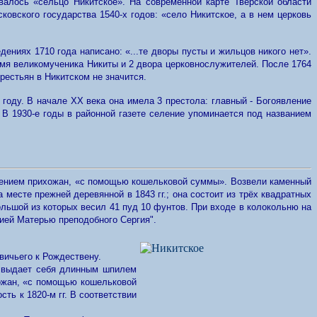
валось «сельцо Никитское». На современной карте Тверской области
овского государства 1540-х годов: «село Никитское, а в нем церковь
дениях 1710 года написано: «...те дворы пусты и жильцов никого нет».
имя великомученика Никиты и 2 двора церковнослужителей. После 1764
рестьян в Никитском не значится.
году. В начале XX века она имела 3 престола: главный - Богоявление
 В 1930-е годы в районной газете селение упоминается под названием
вением прихожан, «с помощью кошельковой суммы». Возвели каменный
месте прежней деревянной в 1843 гг.; она состоит из трёх квадратных
льшой из которых весил 41 пуд 10 фунтов. При входе в колокольню на
ией Матерью преподобного Сергия".
вичьего к Рождествену.
а выдает себя длинным шпилем
хожан, «с помощью кошельковой
ть к 1820-м гг. В соответствии