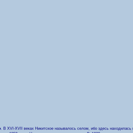
о
. В
XVI
-
XVII
веках Никитское называлось селом, ибо здесь находилась 