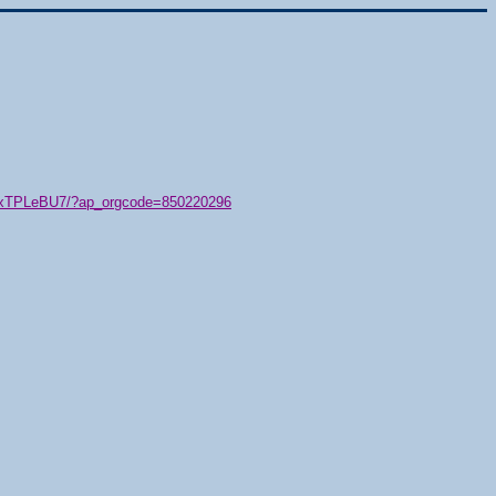
79/xTPLeBU7/?ap_orgcode=850220296