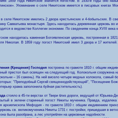
иях 1859 года Никитское значится погостом. В 1930-е годы оно назы
тинское».
Упоминание о селе Никитском имеется в писцовых книгах Моск
 в селе Никитском имелись 2 двора крестьянских и 4-бобыльских. В све
чину Савватьева монастыря. Здесь находилась деревянная церковь во 
одится в ведомстве Коллегии экономии. По сведениям конца XVIII века к
тском находилась каменная Богоявленская церковь, построенная в 1821 
еля Николая. В 1859 году погост Никитский имел 3 двора и 17 жителей.
ления
(Крещения) Господня
построена по грамоте 1810 г. общим ижди
авный престол был освящен на следующий год. Колокольня сооружена на 
кольни – 16 сажень). На ней висело четыре медных колокола, самый бо
которых: "Преподобный Сергий священнодействующий", "Посещение Бож
нтерьер храма заполонила буйная растительность).
зда
стояло в 45-ти верстах от Твери близ дороги, ведущей от Юрьева-Де
рытый в зелени старинный погост Никиты мученика. Правда, издалек
ия архиепископа Мефодия - по грамоте 1810 г. общим иждивением при
ерковь св. великомученика Никиты 1731 г. постройки, пришедшая в ветхос
 она была разобрана, а лес употреблен на церковные надобности.