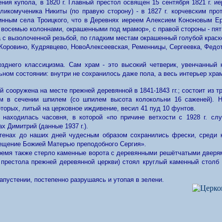
ения купола, в 1820 г. Главный престол освящен 15 сентября 1821 г. 
икомученика Никиты (по правую сторону) - в 1827 г. корчевским пр
очинным села Троицкого, что в Деревнях иереем Алексием Кононовым 
с восемью колоннами, окрашенными под мрамор», с правой стороны - пят
а с вызолоченной резьбой, по гладким местам окрашенный голубой крас
Коровино, Кудрявцево, НовоАлексеевская, Ременницы, Сергеевка, Федотов
озднего классицизма. Сам храм - это высокий четверик, увенчанны
ном состоянии: внутри не сохранилось даже пола, а весь интерьер хра
 сооружена на месте прежней деревянной в 1841-1843 гг.; состоит из т
м в сечении шпилем (со шпилем высота колокольни 16 саженей). 
торых, литый на церковное иждивение, весил 41 пуд 10 фунтов.
 находилась часовня, в которой «по причине ветхости с 1928 г. сл
х Димитрий (данные 1937 г.).
тенах до наших дней чудесным образом сохранились фрески, среди 
щение Божией Матерью преподобного Сергия».
ремя также стерло каменные ворота с деревянными решётчатыми дверям
е престола прежней деревянной церкви) стоял круглый каменный столб
апустении, постепенно разрушаясь и утопая в зелени.