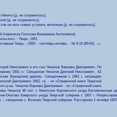
а Никиты [д. не сохранилось];
олая [д. не сохранилось];
естов на пяти главах устроить железные [д. не сохранилось].
рквей (переписка Голосова Вениамина Антоновича).
ольского. - Тверь, 1901.
вная Тверь. - 2000. - сентябрь-октябрь. - № 9-10 (80-81). - с.
итрий Николаевич и его сын Чекалов Варнава Дмитриевич.
По
орнику 1901 г»: Священник Чекалов Дмитрий Николаевич , 62
нская (Крещения) церковь. Священником с 1861 г, награждён
атолий Дмитриевич 1862. гр. - по «Справочной книге Тверской
ого р-на. Чекалов Варнава Дмитриевич - по «Справочной книге
ава Чекалов 48 лет- с Никитское Корчевского уезда Богоявленская це
ние-Окатово Кимрского уезда Тверской губернии с 1907 г. Репрессиро
. – священник с. Волково Тверской губернии. Расстрелян 1 октября 193