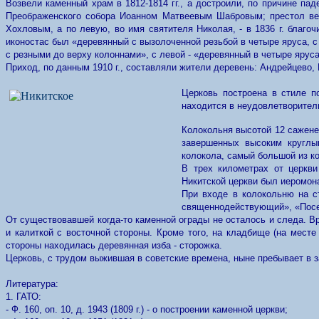
Возвели каменный храм в 1812-1814 гг., а достроили, по причине пад
Преображенского собора Иоанном Матвеевым Шабровым; престол вел
Хохловым, а по левую, во имя святителя Николая, - в 1836 г. благ
иконостас был «деревянный с вызолоченной резьбой в четыре яруса, 
с резными до верху колоннами», с левой - «деревянный в четыре ярус
Приход, по данным 1910 г., составляли жители деревень: Андрейцево, 
Церковь построена в стиле п
находится в неудовлетворитель
Колокольня высотой 12 саженей
завершенных высоким круглы
колокола, самый большой из ко
В трех километрах от церкви
Никитской церкви был иеромона
При входе в колокольню на с
священнодействующий», «Посе
От существовавшей когда-то каменной ограды не осталось и следа. В
и калиткой с восточной стороны. Кроме того, на кладбище (на мест
стороны находилась деревянная изба - сторожка.
Церковь, с трудом выжившая в советские времена, ныне пребывает в з
Литература:
1. ГАТО:
- Ф. 160, оп. 10, д. 1943 (1809 г.) - о построении каменной церкви;