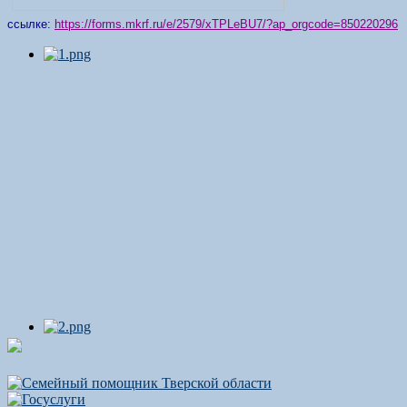
ссылке:
https://forms.mkrf.ru/e/2579/xTPLeBU7/?ap_orgcode=850220296