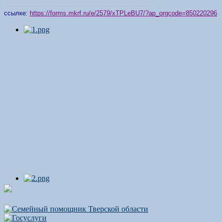
ссылке:
https://forms.mkrf.ru/e/2579/xTPLeBU7/?ap_orgcode=850220296