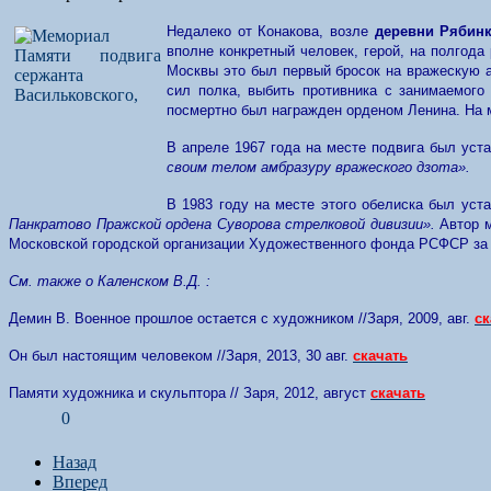
Недалеко от Конакова, возле
деревни Рябин
вполне конкретный человек, герой, на полгода
Москвы это был первый бросок на вражескую 
сил полка, выбить противника с занимаемого
посмертно был награжден орденом Ленина. На м
В апреле 1967 года на месте подвига был уст
своим телом амбразуру вражеского дзота».
В 1983 году на месте этого обелиска был уст
Панкратово Пражской ордена Суворова стрелковой дивизии».
Автор 
Московской городской организации Художественного фонда РСФСР за 
См. также о Каленском В.Д. :
Демин В. Военное прошлое остается с художником //Заря, 2009, авг.
ск
Он был настоящим человеком //Заря, 2013, 30 авг.
скачать
Памяти художника и скульптора // Заря, 2012, август
скачать
0
Назад
Вперед