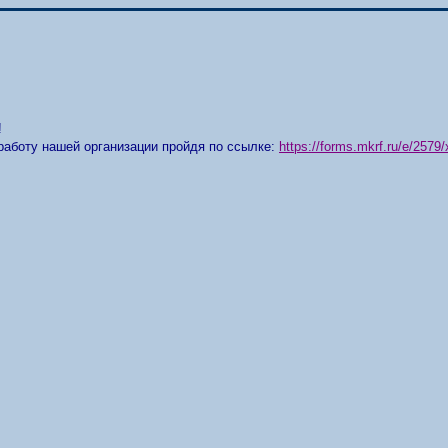
!
работу нашей организации пройдя по ссылке:
https://forms.mkrf.ru/e/25