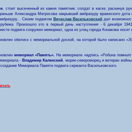
ки
, стоит высеченный из камня памятник: солдат в каске, раскинув рук
 раньше Александра Матросова закрывший амбразуру вражеского дота с
амбразуру... Своим подвигом
Вячеслав Васильковский
дал возможност
 рубежа. Произошло это в первый день наступления - 6 декабря 1941
есте подвига сооружен мемориал, одна из улиц города Конакова носит 
ановлен обелиск с мемориальной доской, на которой было написано
«З
ановлен
мемориал «Память».
На мемориале надпись
«Родина помнит 
мемориала -
Владимир Каленский
, моряк-североморец и ветеран войн
создание Мемориала Памяти подвига сержанта Васильковского.
ачать