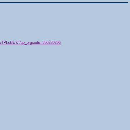
79/xTPLeBU7/?ap_orgcode=850220296