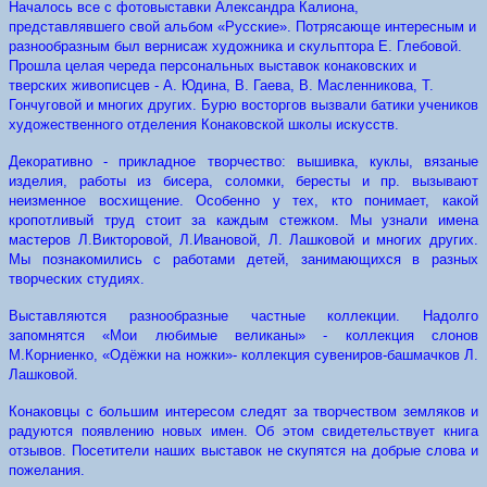
Началось все с фотовыставки Александра Калиона,
представлявшего свой альбом «Русские». Потрясающе интересным и
разнообразным был вернисаж художника и скульптора Е. Глебовой.
Прошла целая череда персональных выставок конаковских и
тверских живописцев - А. Юдина, В. Гаева, В. Масленникова, Т.
Гончуговой и многих других. Бурю восторгов вызвали батики учеников
художественного отделения Конаковской школы искусств.
Декоративно - прикладное творчество: вышивка, куклы, вязаные
изделия, работы из бисера, соломки, бересты и пр. вызывают
неизменное восхищение. Особенно у тех, кто понимает, какой
кропотливый труд стоит за каждым стежком. Мы узнали имена
мастеров Л.Викторовой, Л.Ивановой, Л. Лашковой и многих других.
Мы познакомились с работами детей, занимающихся в разных
творческих студиях.
Выставляются разнообразные частные коллекции. Надолго
запомнятся «Мои любимые великаны» - коллекция слонов
М.Корниенко, «Одёжки на ножки»- коллекция сувениров-башмачков Л.
Лашковой.
Конаковцы с большим интересом следят за творчеством земляков и
радуются появлению новых имен. Об этом свидетельствует книга
отзывов. Посетители наших выставок не скупятся на добрые слова и
пожелания.