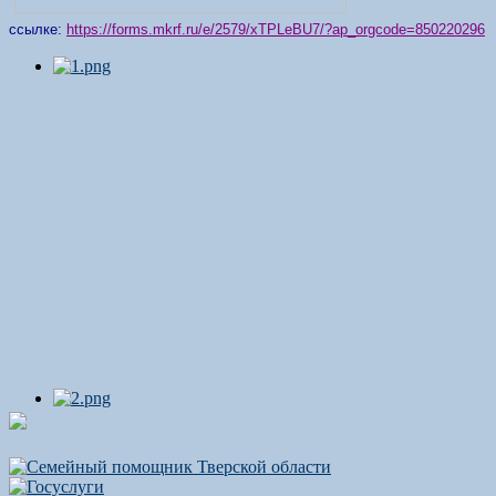
ссылке:
https://forms.mkrf.ru/e/2579/xTPLeBU7/?ap_orgcode=850220296