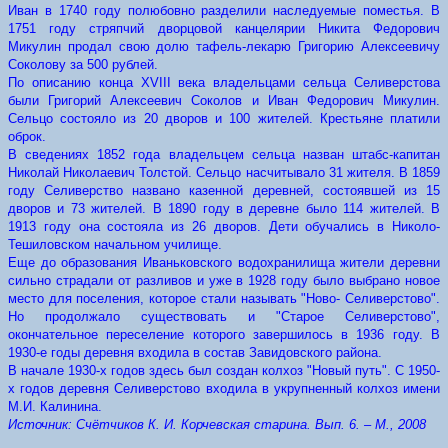
Иван в 1740 году полюбовно разделили наследуемые поместья. В
1751 году стряпчий дворцовой канцелярии Никита Федорович
Микулин продал свою долю тафель-лекарю Григорию Алексеевичу
Соколову за 500 рублей.
По описанию конца XVIII века владельцами сельца Селиверстова
были Григорий Алексеевич Соколов и Иван Федорович Микулин.
Сельцо состояло из 20 дворов и 100 жителей. Крестьяне платили
оброк.
В сведениях 1852 года владельцем сельца назван штабс-капитан
Николай Николаевич Толстой. Сельцо насчитывало 31 жителя. В 1859
году Селиверство названо казенной деревней, состоявшей из 15
дворов и 73 жителей. В 1890 году в деревне было 114 жителей. В
1913 году она состояла из 26 дворов. Дети обучались в Николо-
Тешиловском начальном училище.
Еще до образования Иваньковского водохранилища жители деревни
сильно страдали от разливов и уже в 1928 году было выбрано новое
место для поселения, которое стали называть "Ново- Селиверстово".
Но продолжало существовать и "Старое Селиверстово",
окончательное переселение которого завершилось в 1936 году. В
1930-е годы деревня входила в состав Завидовского района.
В начале 1930-х годов здесь был создан колхоз "Новый путь". С 1950-
х годов деревня Селиверстово входила в укрупненный колхоз имени
М.И. Калинина.
Источник: Счётчиков К. И. Корчевская старина. Вып. 6. – М., 2008