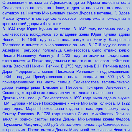
Степановыми детьми за Афонасием, да за Юрьем половина села
Селиверстова на реке на Шоше, а другая половина того села за
сытником за Никитою Михайловым сыном Дурова в вотчине...". Вдове
Марье Кучиной в сельце Селиверстове принадлежали помещичий и
крестьянский дворы и 4 пустоши.
В 1644 году Юрия Кучина не стало. В 1645 году половина сельца
Селиверстова находилась во владении жены Юрия Кучина вдовы
Неонилы. В 1646 году она вышла замуж за Никиту Лазоревича
Трегубова и поместье было записано за ним. В 1718 году по иску к
Акинфию Трегубову полсельца Селиверстова было отдано князю
Никите Ивановичу Репнину. В 1723 году он значится владельцем
этого поместья. Позже владельцем стал его сын - генерал- лейтенант
князь Василий Никитич Репнин. В 1753 году жена В.Н. Репнина вдова
Дарья Федоровна с сыном Николаем Репниным - подполковником
лейб- гвардии Преображенского полка продали за 500 рублей
принадлежавшую им часть сельца Селиверстова тафель-лекарю
двора императрицы Елизаветы Петровны Григорию Алексеевичу
Соколову, который позже получил чин коллежского асессора.
Другая часть сельца Селиверстова в 1690 году была отдана внучке
Н.М. Дурова - Марье Прокофьевне - жене Михаила Голикова. В 1722
году вдова Марья Прокофьевна отдала в наследие своему сыну
Семену Голикову. В 1728 году капитан Семен Михайлович Голиков
занял у родной сестры вдовы Домны Михайловны (жены Федора
Наумовича Микулина) 500 рублей, заложив полсельца Селиверстова,
и просрочил. После смерти Домны Микулиной ее сыновья Никита и