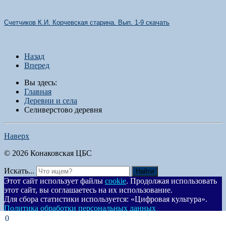
Счетчиков К.И. Корчевская старина. Вып. 1-9 скачать
Назад
Вперед
Вы здесь:
Главная
Деревни и села
Селиверстово деревня
Наверх
© 2026 Конаковская ЦБС
Искать...
Найти
Этот сайт использует файлы
cookie
. Продолжая использовать
этот сайт, вы соглашаетесь на их использование.
Для сбора статистики используется: «Цифровая культура».
Политика обработки персональных данных
Согласен
0