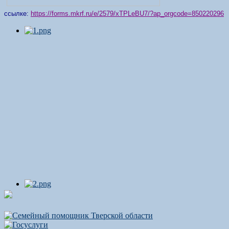
ссылке:
https://forms.mkrf.ru/e/2579/xTPLeBU7/?ap_orgcode=850220296