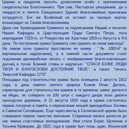
Церкви и приделов просить дозволения особо с приложением
свидетельства Благочиннаго. При сем, Пастырски увещеваем, да о
твердости и лепоте Священнаго Здания благоговейные прихожане
потрудятся; Бог же Всеблагий не оставит за таковую жертву
вознаградит их Своим благоволением.
Дана сия Храмозданная Граммата за подписанием Нашим и печатию
Нашея Кафедры в Царствующем Граде Святаго Петра, лета
мироздания 7323-го, от Рождества же Христова 1815-го Августа в 9-й
день. По построении храма Граммату сию хранить во оном навсегда".
На левом поле грамоты проставлен ее номер - "№ 1083-й" (в
вертикальном надписании), а в нижней части документа стоит
подлинная архиерейская печать с изображением благословляющих
десниц в лучах Божией славы и надписью: "СПАСИ БОЖЕ ЛЮДИ
ТВОЯ И БЛАГОСЛОВИ ДОСТОЯНИЕ ТВОЕ", а также: "печать
Тверской Кафедры 1770".
Площадка под строительство храма была освящена 2 августа 1812
года, в день памяти святого пророка Божия Илии. Деталь,
характерная для строительства храмов в те времена: замес делался
на яйцах, их собирали по 100 штук с каждого двора всех девяти
приходских деревень. А 21 августа 1815 года в храме состоялась
первая литургия в память о перенесении мощей преподобных Зосимы
и Савватия Соловецких. Еще через месяц в Селиховской церкви было
совершено первое таинство венчания. Старинные записи донесли до
нас имена счастливых молодоженов. Ими стали Борис Шумонов и
Татьяна Кривцова. До 1821 года в храме был лишь один, Ильинский