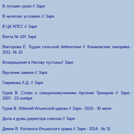
В лучшие сроки // Заря
В нелегких условиях // Заря
В ЦК КПСС // Заря
Вахта № 10// Заря
Викторова Е. Будни сельской библиотеки // Конаковская панорама.-
2011, № 15
Возвращение в Нилову пустынь// Заря
Вручение замени // Заря
Гаврикова Л.Д. // Заря
Гуров В. Слово о священномученнике Арсении Троицком // Заря.-
2007.- 23 ноября
Гуров В. Юбилей Ильинской церкви // Заря.- 2010.- 30 июня
Дела и думы директора совхоза // Заря
Демин В. Колокола Ильинского храма // Заря.- 2014.- № 31