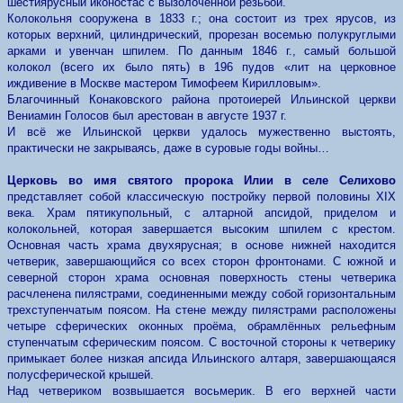
шестиярусный иконостас с вызолоченной резьбой.
Колокольня сооружена в 1833 г.; она состоит из трех ярусов, из
которых верхний, цилиндрический, прорезан восемью полукруглыми
арками и увенчан шпилем. По данным 1846 г., самый большой
колокол (всего их было пять) в 196 пудов «лит на церковное
иждивение в Москве мастером Тимофеем Кирилловым».
Благочинный Конаковского района протоиерей Ильинской церкви
Вениамин Голосов был арестован в августе 1937 г.
И всё же Ильинской церкви удалось мужественно выстоять,
практически не закрываясь, даже в суровые годы войны…
Церковь во имя святого пророка Илии в селе Селихово
представляет собой классическую постройку первой половины XIX
века. Храм пятикупольный, с алтарной апсидой, приделом и
колокольней, которая завершается высоким шпилем с крестом.
Основная часть храма двухярусная; в основе нижней находится
четверик, завершающийся со всех сторон фронтонами. С южной и
северной сторон храма основная поверхность стены четверика
расчленена пилястрами, соединенными между собой горизонтальным
трехступенчатым поясом. На стене между пилястрами расположены
четыре сферических оконных проёма, обрамлённых рельефным
ступенчатым сферическим поясом. С восточной стороны к четверику
примыкает более низкая апсида Ильинского алтаря, завершающаяся
полусферической крышей.
Над четвериком возвышается восьмерик. В его верхней части