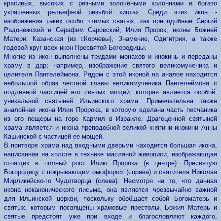
красивых, высоких с резными золочеными колоннами и богато
украшенных рельефной резьбой киотах. Среди этих икон -
изображения таких особо чтимых святых, как преподобные Сергий
Радонежский и Серафим Саровский, Илия Пророк, иконы Божией
Матери: Казанская (из г.Корчевы), Знамение, Одигитрия, а также
годовой круг всех икон Пресвятой Богородицы.
Многие из икон выполнены трудами монахов и инокинь и переданы
храму в дар; например, изображение святого великомученика и
целителя Пантелеймона. Рядом с этой иконой на аналое находится
небольшой образ честной главы великомученика Пантелеймона с
подлинной частицей его святых мощей, которая является особой,
уникальной святыней Ильинского храма. Примечательна также
аналойная икона Илии Пророка, в которую вделана часть песчаника
из его пещеры на горе Кармил в Израиле. Драгоценной святыней
храма является и икона преподобной великой княгини инокини Анны
Кашинской с частицей ее мощей.
В притворе храма над входными дверьми находится большая икона,
написанная на холсте в технике масляной живописи, изображающая
стоящих в полный рост Илию Пророка (в центре). Пресвятую
Богородицу с покрывающим омофором (справа) и святителя Николая
Мирликийско-го Чудотворца (слева). Несмотря на то, что данная
икона неканонического письма, она является чрезвычайно важной
для Ильинской церкви, поскольку обобщает собой Богоматерь и
святых, которым посвящены храмовые престолы. Божия Матерь и
святые предстоят уже при входе и благословляют каждого,