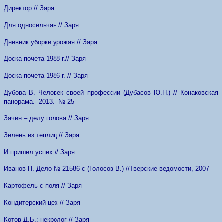
Директор // Заря
Для односельчан // Заря
Дневник уборки урожая // Заря
Доска почета 1988 г.// Заря
Доска почета 1986 г. // Заря
Дубова В. Человек своей профессии (Дубасов Ю.Н.) // Конаковская
панорама.- 2013.- № 25
Зачин – делу голова // Заря
Зелень из теплиц // Заря
И пришел успех // Заря
Иванов П. Дело № 21586-с (Голосов В.) //Тверские ведомости, 2007
Картофель с поля // Заря
Кондитерский цех // Заря
Котов Д.Б.: некролог // Заря