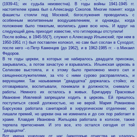
(1939-41; их судьба неизвестна). В годы войны 1941-1945 гг.
настоятелем храма был о.Александр Соколов. Многие помнят: когда
фашисты стояли под Москвой, богослужения проводились с
особенным молитвенным воодушевлением, и однажды, когда
положение было тяжелым, молились даже всю ночь. И вдруг на
следующий день приходит известие, что гитлеровцы отступили!
После войны, в 1945-55(?), служил о.Александр Ильинский; при нем в
1950-1951 гг.) был поставлен колокол, но сам был сослан в Суходол;
после него --о.Петр Каменцев (до 1962), и в 1962-1985 гг. - о.Михаил
Федоров.
В те годы церкви, в которых не набиралось двадцати прихожан,
закрывались, а потом зачастую и взрывались. Ильинская церковь в
Селихове выстояла, и к этому было приложено много сил и
священнослужителями, за что с ними сурово расправлялись, и
верующими. Так называемая "двадцатка" держалась стойко; их
отговаривали, воспитывали, понижали в должности, снимали с
работы. Немного их осталось в живых. Бригадиру Прасковье
Ивановне Иовлевой запрещали ходить в церковь. Ей пришлось
поступиться своей должностью, но не верой. Мария Романовна
Барсукова работала санитаркой в хирургическом отделении; ее
лишали премий, но церкви она не изменила и до сих пор работает в
храме. Клавдия Ивановна Жильцова работала в колхозе, также
терпела притеснения. И это все, кто остался сегодня от той
"двадцатки".
Вот имена ушедших от нас (некоторые отчества не удалось