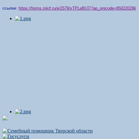
ссылке:
https://forms.mkrf.ru/e/2579/xTPLeBU7/?ap_orgcode=850220296