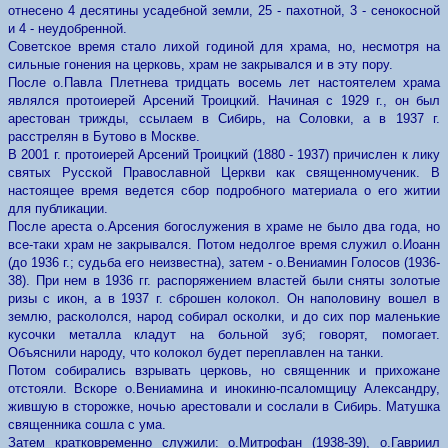
отнесено 4 десятины усадебной земли, 25 - пахотной, 3 - сенокосной
и 4 - неудобренной.
Советское время стало лихой годиной для храма, но, несмотря на
сильные гонения на церковь, храм не закрывался и в эту пору.
После о.Павла Плетнева тридцать восемь лет настоятелем храма
являлся протоиерей Арсений Троицкий. Начиная с 1929 г., он был
арестован трижды, ссылаем в Сибирь, на Соловки, а в 1937 г.
расстрелян в Бутово в Москве.
В 2001 г. протоиерей Арсений Троицкий (1880 - 1937) причислен к лику
святых Русской Православной Церкви как священномученик. В
настоящее время ведется сбор подробного материала о его житии
для публикации.
После ареста о.Арсения богослужения в храме не было два года, но
все-таки храм не закрывался. Потом недолгое время служил о.Иоанн
(до 1936 г.; судьба его неизвестна), затем - о.Вениамин Голосов (1936-
38). При нем в 1936 гг. распоряжением властей были сняты золотые
ризы с икон, а в 1937 г. сброшен колокол. Он наполовину вошел в
землю, раскололся, народ собирал осколки, и до сих пор маленькие
кусочки металла кладут на больной зуб; говорят, помогает.
Объяснили народу, что колокол будет переплавлен на танки.
Потом собирались взрывать церковь, но священник и прихожане
отстояли. Вскоре о.Вениамина и инокиню-псаломщицу Александру,
жившую в сторожке, ночью арестовали и сослали в Сибирь. Матушка
священника сошла с ума.
Затем кратковременно служили: о.Митрофан (1938-39), о.Гавриил