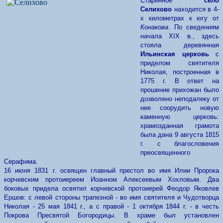
Старинное
село
Селихово
находится в 4-
х километрах к югу от
Конакова
. По сведениям
начала ХIХ в., здесь
стояла деревянная
Ильинская церковь
с
приделом святителя
Николая, построенная в
1775 г. В ответ на
прошение прихожан было
дозволено неподалеку от
нее соорудить новую
каменную церковь:
храмозданная грамота
была дана 9 августа 1815
г. с благословения
преосвященного
Серафима.
16 июня 1831 г. освящен главный престол во имя Илии Пророка
корчевским протоиереем Иоанном Алексеевым Хохловым. Два
боковых придела освятил корчевской протоиерей Феодор Яковлев
Ершов: с левой стороны трапезной - во имя святителя и Чудотворца
Николая - 25 мая 1841 г., а с правой - 1 октября 1844 г. - в честь
Покрова Пресвятой Богородицы. В храме был установлен