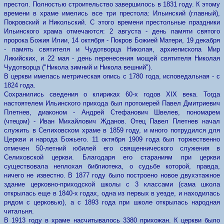
престол. Полностью строительство завершилось в 1831 году. К этому
времени в храме имелись все три престола: Ильинский (главный),
Покровский и Никольский. С этого времени престольные праздники
Ильинского храма отмечаются: 2 августа - день памяти святого
пророка Божия Илии, 14 октября - Покров Божией Матери, 19 декабря
- память святителя и Чудотворца Николая, архиепископа Мир
Ликийских, и 22 мая - день перенесения мощей святителя Николая
Чудотворца ("Никола зимний и Никола вешний").
В церкви имелась метрическая опись с 1780 года, исповедальная - с
1824 года.
Сохранились сведения о клириках 60-х годов XIX века. Тогда
настоятелем Ильинского прихода был протоиерей Павел Дмитриевич
Плетнев, диаконом - Андрей Стефанович Швелев, пономарем
(чтецом) - Иван Михайлович Жданов. Отец Павел Плетнев начал
служить в Селиховском храме в 1859 году, и много потрудился для
Церкви и народа Божьего. 11 октября 1909 года был торжественно
отмечен 50-летний юбилей его священнического служения в
Селиховской церкви. Благодаря его стараниям при церкви
существовала неплохая библиотека, о судьбе которой, правда,
ничего не известно. В 1877 году было построено новое двухэтажное
здание церковно-приходской школы с 3 классами (сама школа
открылась еще в 1840-х годах, одна из первых в уезде, и находилась
рядом с церковью), а с 1893 года при школе открылась народная
читальня.
В 1913 году в храме насчитывалось 3380 прихожан. К церкви было