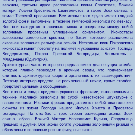
верхнем, третьем ярусе расположены иконы Спасителя, Божией
матери, Иоанна Крестителя, Евангелистов, а также Всех святых, в
земле Тверской просиявших. Все иконы этого яруса имеют гладкий
золотой фон и выполнены в технике темперной живописи по левкасу.
Все они находятся в арочных нишах и разделены между собой
золоченым прорезным уплощённым орнаментом. Иконостасы
завершены золоченым крестом, по бокам которого расположена
сквозная золоченая рельефная резьба. Несколько икон Покровского
иконостаса имеют позолоту на полимет и украшены асистом: Господь
Вседержитель, Покров Пресвятой Богородицы, Богоматерь с
Младенцем (Одигитрия).
Архитектурная часть интерьера придела имеет два несущих столба,
которые плавно переходят в арочные своды, что подчеркивает
слитность архитектурных форм и органичность их взаимодействия.
Поэтому интерьер придела, не расчлененный ничем, кроме столбов,
предстает цельным и обобщенным.
Все стены и своды приделов украшены фресками, выполненными в
технике масляной живописи по сухой известковой штукатурке с
наполнителями. Росписи фресок представляют собой евангельские
сюжеты из жизни Господа нашего Иисуса Христа и Пресвятой
Богородицы. На столбах с трех сторон размещены иконы: Всех
святых, образы Божией Матери: Неопалимая Купинa, Споручница
грешных и другие. Все иконы богато украшены золочеными ризами и
обрамлены в золоченые резные фигурные киоты.