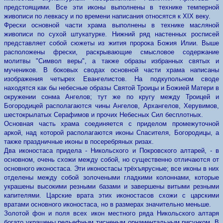
предстоящими. Все эти иконы выполнены в технике темперной
живописи по левкасу и по времени написания относятся к XIX веку.
Фрески основной части храма выполнены в технике масляной
живописи по сухой штукатурке. Нижний ряд настенных росписей
представляет собой сюжеты из жития пророка Божия Илии. Выше
расположены фрески, раскрывающие смысловое содержание
молитвы "Символ веры", а также образы избранных святых и
мучеников. В боковых сводах основной части храма написаны
изображения четырех Евангелистов. На подкупольном своде
находятся как бы небесные образы Святой Троицы и Божией Матери в
окружении сонма Ангелов; тут же по кругу между Троицей и
Богородицей располагаются чины Ангелов, Архангелов, Херувимов,
шестокрылатых Серафимов и прочих Небесных Сил бесплотных.
Основная часть храма соединяется с приделом промежуточной
аркой, над которой располагаются иконы Спасителя, Богородицы, а
также праздничные иконы в посеребряных ризах.
Два иконостаса придела - Никольского и Покровского алтарей, - в
основном, очень схожи между собой, но существенно отличаются от
основного иконостаса. Эти иконостасы трёхъярусные; все иконы в них
отделены между собой золочеными гладкими колоннами, которые
украшены высокими резными базами и завершены витыми резными
капителями. Царские врата этих иконостасов схожи с царскими
вратами основного иконостаса, но в размерах значительно меньше.
Золотой фон и поля всех икон местного ряда Никольского алтаря
богато украшены рельефным тисненым орнаментальным рисунком. В