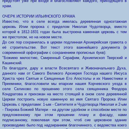
предстоят уже при входе и благословляют каждого, приходящего в
храм.
ОЧЕРК ИСТОРИИ ИЛЬИНСКОГО ХРАМА
Известно, что в селе всегда имелась деревянная одноэтажная
церковь Илии пророка с приделом Николая Чудотворца, вместо
которой в 1812-1831 годах была выстроена каменная церковь с тем
же престолом, но на новом месте.
До сих пор сохранилась в церкви подлинная Архиерейская грамота о
её строительстве. Вот текст этого важнейшего документа (в
современной орфографии с сохранением прописных букв):
"Божиею милостию, Смиренный Серафим, Архиепископ Тверский и
Кашинский.
По благодати, дару и власти Всесвятаго и Живоначальнаго Духа,
данного нам от Самого Великого Архиерея Господа нашего Иисуса
Христа чрез Святые и Священные Его Апостолы и их Наместники и
Преемники, благословили мы епархии нашея Корчевского уезда в
селе Селихово по прошению этого села священника Феодора
Кондратова и прихожан на место стоящей в оном селе деревянной
Церкви построить новую каменную во имя Святаго Пророка Илии
Церковь с пределами: 1-ым - Святителя и Чудотворца Николая и 2-ым
- Покрова Божией Матери - на другом удобном и способном месте по
предложенному при этом прошении плану и фасаду, нами
подписанному, повелевая при этом, чтоб сие церковное здание
производимо было под надзиранием благочинного, с ведомства коего