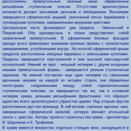
расположены прямоугольные оконные ниши, обрамленные
рельефным ступенчатым поясом. Отсутствие архитектурных
излишеств делают восьмерик цельным и обобщенным. Восьмерик
завершается сферической крышей, увенчанной пятью барабанами с
луковидными куполами, завершенными ажурными крестами.
Центральную часть фланкируют два придела - Никольский и
Покровский. Оба одноярусные, в плане представляют собой
заоваленный прямоугольник. В оформлении боковых фасадов
прежде всего привлекают внимание оконные проемы с лопатистыми
завершениями, углубленными внутрь. На пологой сферической крыше
приделов расположены изящные барабаны с небольшими куполами.
Приделы завершаются пристроенной к ним высокой трехъярусной
колокольней. Нижний ее ярус - мощный четверик с двумя входными
нишами прямоугольной формы - завершается резным ступенчатым
карнизом. На нижний поставлен еще один четверик со сквозными
арочными нишами на каждой из четырех сторон, они обрамлены
пилястрами, соединенными между собой горизонтальными
ступенчатыми поясами, он завершается так же, как и основной
четверик храма, резными рельефными фронтонами, что образует
единство всего архитектурного убранства церкви. Над вторым ярусом
расположена круглая звонница. В ней восемь сквозных арочных ниш,
завершенных сферической кровлей, которую венчает игольчатый
шпиль с крестом. Авторы проекта строительства храма - архитекторы
И. Шарлеман и К. Трофимов.
В храме имеется множество отдельно стоящих икон, находящихся в