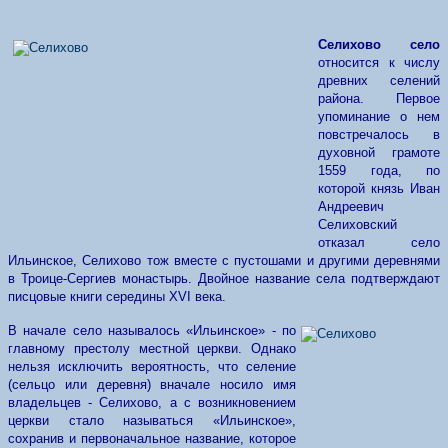
Селихово
село
относится к числу
древних селений
района. Первое
упоминание о нем
повстречалось в
духовной грамоте
1559 года, по
которой князь Иван
Андреевич
Селиховский
отказал село
Ильинское, Селихово тож вместе с пустошами и другими деревнями
в Троице-Сергиев монастырь. Двойное название села подтверждают
писцовые книги середины
XVI
века.
В начале село называлось «Ильинское» - по
главному престолу местной церкви. Однако
нельзя исключить вероятность, что селение
(сельцо или деревня) вначале носило имя
владельцев - Селихово, а с возникновением
церкви стало называться «Ильинское»,
сохранив и первоначальное название, которое