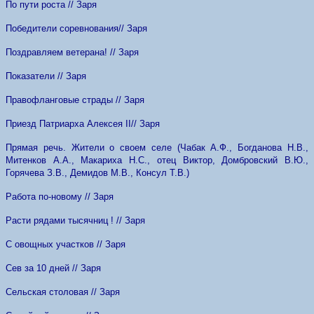
По пути роста // Заря
Победители соревнования// Заря
Поздравляем ветерана! // Заря
Показатели // Заря
Правофланговые страды // Заря
Приезд Патриарха Алексея
II
// Заря
Прямая речь. Жители о своем селе (Чабак А.Ф., Богданова Н.В.,
Митенков А.А., Макариха Н.С., отец Виктор, Домбровский В.Ю.,
Горячева З.В., Демидов М.В., Консул Т.В.)
Работа по-новому // Заря
Расти рядами тысячниц ! // Заря
С овощных участков // Заря
Сев за 10 дней // Заря
Сельская столовая // Заря