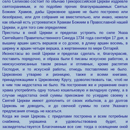
село Селихово состоит по обычаю Грекороссийской Церкви издревле
святохранимым, и по подобию прочих благоукрашаемых Святых
Божиих Храмов, дабы Церковное здание не было построено или
безобразно, или для собрания не вместительно, или инако, нежели
как обычай есть устроеватися Храмам Божиим в Православной нашей
Церкви, и для того сим определяем:
Престолы в оной Церкви и пределах устроить по силе Указа
Святейшего Правительственного Синода 1734 года сентября 17 дня, в
вышину аршин шесть вершков и со дскою, в длину аршин восемь, в
ширину ж аршин четыре вершка, а жертвенники по мере Олтарей.
Иконостасы во оной Церкви и пределах сделать и, благоукрасив,
поставить порядочно, и образа были б писаны искусною работою, а
неискуснописанных таком резных и отливных, кроме распятия
Господня, и то искусной работы, отнюдь поставляемо не было.
Церковною утварию и ризницею, также и всеми книгами,
принадлежащими к Церковному Кругу, удоволествовать так, чтоб ни
в чим том недостатка не было. На построение же и укражение онаго
храма употреблять одну только кошельковую и вкладную сумму, а в
случае недостатка оной суммы прихожане по усердию своему к
Святей Церкви имеют дополнить от своих избытков, а до долгов
Церковь не доводить, и до свечной суммы по силе Указнаго
предписания отнюдь не касаться.
Когда же оная Церковь с приделами построена и всем потребным
снабжена, украшена и удовольствована будет, и
засвидетельствуется Благочинным все сие: тогда о освящении оной