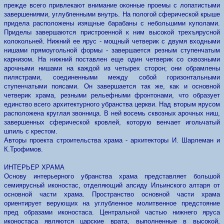
прежде всего привлекают внимание оконные проемы с лопатистыми
завершениями, углубленными внутрь. На пологой сферической крыше
придела расположены изящные барабаны с небольшими куполами.
Приделы завершаются пристроенной к ним высокой трехъярусной
колокольней. Нижний ее ярус - мощный четверик с двумя входными
нишами прямоугольной формы - завершается резным ступенчатым
карнизом. На нижний поставлен еще один четверик со сквозными
арочными нишами на каждой из четырех сторон; они обрамлены
пилястрами, соединенными между собой горизонтальными
ступенчатыми поясами. Он завершается так же, как и основной
четверик храма, резными рельефными фронтонами, что образует
единство всего архитектурного убранства церкви. Над вторым ярусом
расположена круглая звонница. В ней восемь сквозных арочных ниш,
завершенных сферической кровлей, которую венчает игольчатый
шпиль с крестом.
Авторы проекта строительства храма - архитекторы И. Шарлеман и
К.Трофимов.
ИНТЕРЬЕР ХРАМА
Основу интерьерного убранства храма представляет большой
семиярусный иконостас, отделяющий апсиду Ильинского алтаря от
основной части храма. Пространство основной части храма
ориентирует верующих на углубленное молитвенное предстояние
пред образами иконостаса. Центральной частью нижнего яруса
иконостаса являются царские врата, выполненные в высокой,