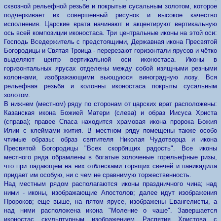
сквозной рельефной резьбе и покрытые сусальным золотом, которое
подчеркивает их совершенный рисунок и высокое качество
исполнения. Царские врата начинают и акцентируют вертикальную
ось всей композиции иконостаса. Три центральные иконы на этой оси:
Господь Вседержитель с предстоящими, Державная икона Пресвятой
Богородицы и Святая Троица - перерезают горизонтали ярусов и чётко
выделяют центр вертикальной оси иконостаса. Иконы в
горизонтальных ярусах отделены между собой изящными резными
колоннами, изображающими вьющуюся виноградную лозу. Вся
рельефная резьба и колонны иконостаса покрыты сусальным
золотом.
В нижнем (местном) ряду по сторонам от царских врат расположены:
Казанская икона Божией Матери (слева) и образ Иисуса Христа
(справа); правее Спаса находится храмовая икона пророка Божия
Илии с клеймами жития. В местном ряду помещены также особо
чтимые образы: образ святителя Николая Чудотворца и икона
Пресвятой Богородицы "Всех скорбящих радость". Все иконы
местного ряда обрамлены в богатые золоченые горельефные ризы,
что при падающем на них отблесками горящих свечей и паникадила
придает им особую, ни с чем не сравнимую торжественность.
Над местным рядом располагаются иконы праздничного чина; над
ними - иконы, изображающие Апостолов; далее идут изображения
Пророков; еще выше, на пятом ярусе, изображены Евангелисты, а
над ними расположена икона "Моление о чаше". Завершается
иконостас скульптурным изображением Распятия Христова с