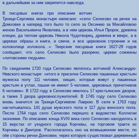
в дальнейшем за ним закрепится навсегда.
В писцовых книгах при описании вотчин
Троице-Сергиева монастыря написано: «село Селихово на речке на
Домховке а наперед того было то село за Оксинею за Михайловою
женою Васильевича Яковлева, а в нем церковь Илья Пророк, древяна
клецки, да теплая церковь Никола Чудотворец, древяна ж вверх, а в
церквах образы и книги, и свечи, и все церковное строение и на
колоколице колокола…».
Тверские писцовые книги 1627-28 годов
сообщают, что село Селихово было разорено, церкви сожжены
«литовскими людьми».
По сведениям 1720 года Селихово являлось вотчиной Александро-
Невского монастыря: «итого в приселке Селихове пашенных крестьян
мужеска полу 111 человек, нищих, которые живут у пашенных
крестьян в углах, пашни не имеют 5 человек, церковных причетников
6 человек». В 1722 году в Селихове имелось 17 крестьянских дворов,
а также 3 двора церковнослужителей. В 1745 году село Селихово
вновь значится за Троице-Сергиевою Лаврою. В селе в 1763 году
насчитывалось 141 душа мужского пола и 117 душ женского пола.
После 1764 года село Селихово перешло в ведомство Коллегии
экономии.
По описанию конца
XVIII
века село Селихово находилось в
15 верстах от уездного города Корчевы, на торговом тракте из
Корчевы в Дмитров. Располагалось оно на возвышенном месте, по
обе стороны речки Донховки, через которую существовал деревянный