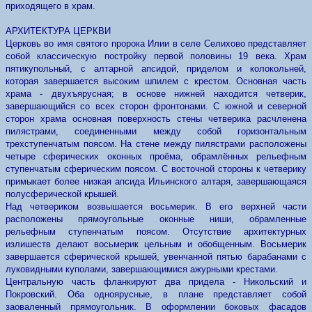
приходящего в храм.
АРХИТЕКТУРА ЦЕРКВИ
Церковь во имя святого пророка Илии в селе Селихово представляет
собой классическую постройку первой половины 19 века. Храм
пятикупольный, с алтарной апсидой, приделом и колокольней,
которая завершается высоким шпилем с крестом. Основная часть
храма - двухъярусная; в основе нижней находится четверик,
завершающийся со всех сторон фронтонами. С южной и северной
сторон храма основная поверхность стены четверика расчленена
пилястрами, соединенными между собой горизонтальным
трехступенчатым поясом. На стене между пилястрами расположены
четыре сферических оконных проёма, обрамлённых рельефным
ступенчатым сферическим поясом. С восточной стороны к четверику
примыкает более низкая апсида Ильинского алтаря, завершающаяся
полусферической крышей.
Над четвериком возвышается восьмерик. В его верхней части
расположены прямоугольные оконные ниши, обрамленные
рельефным ступенчатым поясом. Отсутствие архитектурных
излишеств делают восьмерик цельным и обобщенным. Восьмерик
завершается сферической крышей, увенчанной пятью барабанами с
луковидными куполами, завершающимися ажурными крестами.
Центральную часть фланкируют два придела - Никольский и
Покровский. Оба одноярусные, в плане представляет собой
заоваленный прямоугольник. В оформлении боковых фасадов