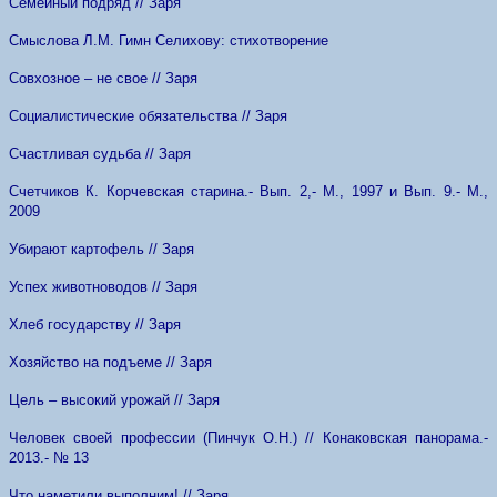
Семейный подряд // Заря
Смыслова Л.М. Гимн Селихову: стихотворение
Совхозное – не свое // Заря
Социалистические обязательства // Заря
Счастливая судьба // Заря
Счетчиков К. Корчевская старина.- Вып. 2,- М., 1997 и Вып. 9.- М.,
2009
Убирают картофель // Заря
Успех животноводов // Заря
Хлеб государству // Заря
Хозяйство на подъеме // Заря
Цель – высокий урожай // Заря
Человек своей профессии (Пинчук О.Н.) // Конаковская панорама.-
2013.- № 13
Что наметили выполним! // Заря