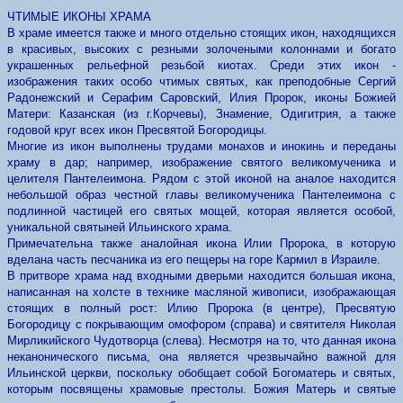
ЧТИМЫЕ ИКОНЫ ХРАМА
В храме имеется также и много отдельно стоящих икон, находящихся
в красивых, высоких с резными золочеными колоннами и богато
украшенных рельефной резьбой киотах. Среди этих икон -
изображения таких особо чтимых святых, как преподобные Сергий
Радонежский и Серафим Саровский, Илия Пророк, иконы Божией
Матери: Казанская (из г.Корчевы), Знaмение, Одигитрия, а также
годовой круг всех икон Пресвятой Богородицы.
Многие из икон выполнены трудами монахов и инокинь и переданы
храму в дар; например, изображение святого великомученика и
целителя Пантелеимона. Рядом с этой иконой на аналое находится
небольшой образ честнoй главы великомученика Пантелеимона с
подлинной частицей его святых мощей, которая является особой,
уникальной святыней Ильинского храма.
Примечательна также аналойная икона Илии Пророка, в которую
вделана часть песчаника из его пещеры на горе Кармил в Израиле.
В притворе храма над входными дверьми находится большая икона,
написанная на холсте в технике масляной живописи, изображающая
стоящих в полный рост: Илию Пророка (в центре), Пресвятую
Богородицу с покрывающим омофором (справа) и святителя Николая
Мирликийского Чудотворца (слева). Несмотря на то, что данная икона
неканонического письма, она является чрезвычайно важной для
Ильинской церкви, поскольку обобщает собой Богоматерь и святых,
которым посвящены храмовые престолы. Божия Матерь и святые