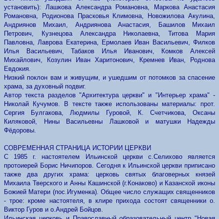
установить): Лашкова Александра Романовна, Маркова Анастасия
Романовна, Родионова Прасковья Климовна, Новожилова Акулина,
Андриянов Михаил, Андриянова Анастасия, Башилов Михаил
Петрович, Кузнецова Александра Николаевна, Титова Мария
Павловна, Лаврова Екатерина, Ермолаев Иван Васильевич, Филков
Илья Васильевич, Табаков Илья Иванович, Комков Алексей
Михайлович, Козулин Иван Харитонович, Кремнев Иван, Роднова
Евдокия.
Низкий поклон вам и живущим, и ушедшим от потомков за спасение
храма, за духовный подвиг.
Автор текста разделов "Архитектура церкви" и "Интерьер храма" -
Николай Кучумов. В тексте также использованы материалы: прот.
Сергия Булгакова, Людмилы Гуровой, К. Счетчикова, Оксаны
Киляковой, Нины Васильевны Лашковой и матушки Надежды
Фёдоровы.
СОВРЕМЕННАЯ СТРАНИЦА ИСТОРИИ ЦЕРКВИ
С 1985 г. настоятелем Ильинской церкви с.Селихово является
протоиерей Борис Ничипоров. Сегодня к Ильинской церкви приписано
также два других храма: церковь святых благоверных князей
Михаила Тверского и Анны Кашинской (г.Конаково) и Казанской иконы
Божией Матери (пос.Игуменка). Общее число служащих священников
- трое: кроме настоятеля, в клире прихода состоят священники о.
Виктор Гуров и о.Андрей Бойцов.
Ильинская церковь и Православный образовательный центр "Новая