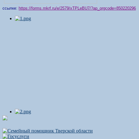
ссылке:
https://forms.mkrf.ru/e/2579/xTPLeBU7/?ap_orgcode=850220296