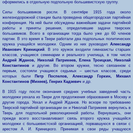
оформились в отдельную подпольную большевистскую группу.
Силы большевиков росли. В сентябре 1915 года около
железнодорожной станции была проведена общегородская партийная
конференция. На ней были обсуждены важнейшие задачи партийной
работы и приняты решения, определившие задачи тверских
большевиков. Всего в организации тогда было уже до 60 членов
партии. В это время в Твери работали два подпольных политических
кружка учащейся молодежи. Одним из них руководил
Александр
Иванович Криницкий
. В это кружок входили гимназисты старших
классов, учащиеся семинарии и реального училища, в том числе
Андрей Жданов, Николай Патрикеев, Елена Троицкая, Николай
Константинов
и другие. Во втором кружке, тесно связанном с
первым, состояли учащиеся седьмых – шестых классов, среди
которых были
Петр Поспелов, Александр Горкин, Михаил
Константинов (Михеев), Генрих Кадзевич
и др.
В 1915 году после окончания средних учебных заведений часть
молодежи уехала из Твери для продолжения образования в Москву и
другие города. Уехал и Андрей Жданов. Но вскоре по требованию
Тверской партийной организации он и Николай Патрикеев вернулись в
Тверь для подпольной революционной работы. Вернувшись, они
прежде всего восстанавливают связь второго кружка учащейся
молодежи с большевистской организацией, порвавшуюся в связи с
арестом А. И. Криницкого. Принимая в свои ряды учащуюся