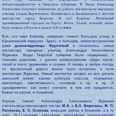
неблагонадежности» в Тверскую губернию.
В Твери Александр
Алексеевич получает назначение на работу инспектором народных
училищ уездов Корчевского, Кашинского и Калязинского с местом
жительства город Корчева.
И вот Корчева. Маленький
провинциальный городок на берегу Волги. Тихий, зеленый, каких
было немало в России в начале ХХ
-го
века.
Все, кто знал Корчеву, наверное, помнят Большую улицу и
Каланчевский переулок. Здесь, в большом, неблагоустроенном
доме
домовладелицы Фруктовой
и поселилась семья
инспектора народных училищ Александра Алексеевича
Жданова. Уезды Тверской губернии были обширными, с
плохими дорогами, с далеко разбросанными среди лесов,
полей и болот деревнями и селами. И теперь в любую погоду
по проселочной дороге можно было встретить в пути
инспектора Жданова.
Новый инспектор входил во все детали
школьной жизни: какова кубатура классов, освещение,
вентиляция, обеспеченность топливом и пр. и пр. И
одновременно: как живут учителя, в чем они нуждаются.
Бывал на уроках и экзаменах.
Хорошо помнят Александра Алексеевича Жданова
учительницы-пенсионерки сестры
М.А.
и
Б.А. Веригины, М. П.
Полякова, Е. С. Осипова
, живущие сейчас в Конаково, а в ту
пору 16-17-летними девушками работавшие учительницами