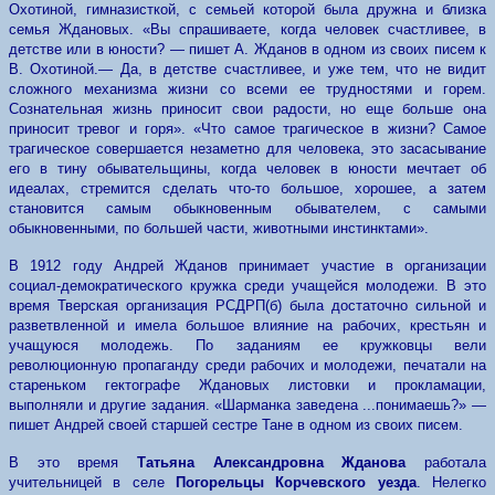
Охотиной, гимназисткой, с семьей которой была дружна и близка
семья Ждановых. «Вы спрашиваете, когда человек счастливее, в
детстве или в юности? — пишет А. Жданов в одном из своих писем к
В. Охотиной.— Да, в детстве счастливее, и уже тем, что не видит
сложного механизма жизни со всеми ее трудностями и горем.
Сознательная жизнь приносит свои радости, но еще больше она
приносит тревог и горя». «Что самое трагическое в жизни? Самое
трагическое совершается незаметно для человека, это засасывание
его в тину обывательщины, когда человек в юности мечтает об
идеалах, стремится сделать что-то большое, хорошее, а затем
становится самым обыкновенным обывателем, с самыми
обыкновенными, по большей части, животными инстинктами».
В 1912 году Андрей Жданов принимает участие в организации
социал-демократического кружка среди учащейся молодежи. В это
время Тверская организация РСДРП(б) была достаточно сильной и
разветвленной и имела большое влияние на рабочих, крестьян и
учащуюся молодежь. По заданиям ее кружковцы вели
революционную пропаганду среди рабочих и молодежи, печатали на
стареньком гектографе Ждановых листовки и прокламации,
выполняли и другие задания. «Шарманка заведена ...понимаешь?» —
пишет Андрей своей старшей сестре Тане в одном из своих писем.
В это время
Татьяна Александровна Жданова
работала
учительницей в селе
Погорельцы Корчевского уезда
. Нелегко