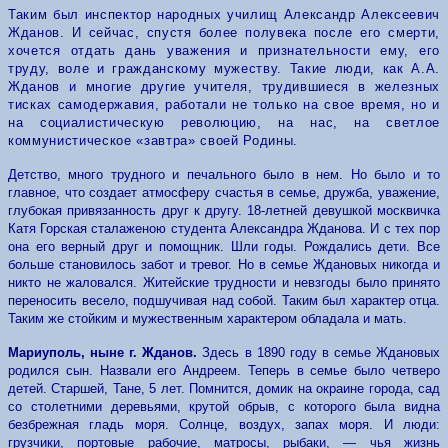
Таким был инспектор народных училищ Александр Алексеевич
Жданов. И сейчас, спустя более полувека после его смерти,
хочется отдать дань уважения и признательности ему, его
труду, воле и гражданскому мужеству. Такие люди, как А.А.
Жданов и многие другие учителя, трудившиеся в железных
тисках самодержавия, работали не только на свое время, но и
на социалистическую революцию, на нас, на светлое
коммунистическое «завтра» своей Родины.
Детство, много трудного и печального было в нем. Но было и то
главное, что создает атмосферу счастья в семье, дружба, уважение,
глубокая привязанность
друг
к другу. 18-летней девушкой москвичка
Катя Горская стала
женою студента Александра Жданова. И с тех пор
она его верный друг и помощник. Шли годы. Рождались дети. Все
больше становилось забот и тревог. Но в семье Ждановых никогда и
никто не жаловался. Житейские трудности и невзгоды было принято
переносить весело, подшучивая над собой. Таким был характер отца.
Таким же стойким и мужественным характером обладала и мать.
Мариуполь, ныне г. Жданов.
Здесь в 1890 году в семье Ждановых
родился сын. Назвали его Андреем. Теперь в семье было четверо
детей. Старшей, Тане, 5 лет. Помнится, домик на окраине города, сад
со столетними деревьями, крутой обрыв, с которого была видна
безбрежная гладь моря. Солнце, воздух, запах моря. И люди:
грузчики, портовые рабочие, матросы, рыбаки, — чья жизнь