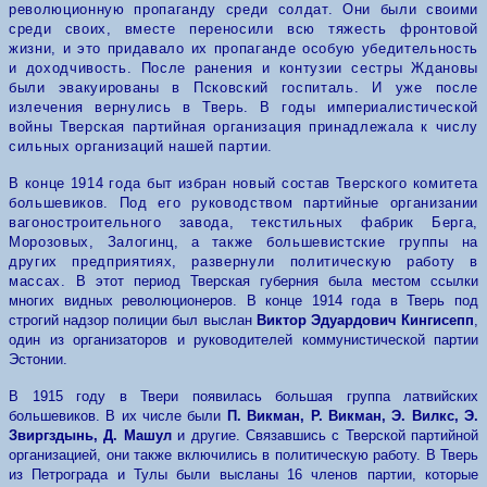
революционную пропаганду среди солдат. Они были своими
среди своих, вместе переносили всю тяжесть фронтовой
жизни, и это придавало их пропаганде особую убедительность
и доходчивость. После ранения и контузии сестры Ждановы
были эвакуированы в Псковский госпиталь. И уже после
излечения вернулись в Тверь.
В годы империалистической
войны Тверская партийная организация принадлежала к числу
сильных организаций нашей партии.
В конце 1914 года быт избран новый состав Тверского комитета
большевиков. Под его руководством партийные организании
вагоностроительного завода, текстильных фабрик Берга,
Морозовых, Залогинц,
а
также большевистские группы на
других предприятиях, развернули политическую работу в
массах.
В этот период Тверская губерния была местом ссылки
многих видных революционеров. В конце 1914 года в Тверь под
строгий надзор полиции был выслан
Виктор Эдуардович Кингисепп
,
один из организаторов и руководителей коммунистической партии
Эстонии.
В 1915 году в Твери появилась большая группа латвийских
большевиков. В их числе были
П. Викман, Р. Викман, Э. Вилкс, Э.
Звиргздынь, Д. Машул
и другие. Связавшись с Тверской партийной
организацией, они также включились в политическую работу. В Тверь
из Петрограда и Тулы были высланы 16 членов партии, которые