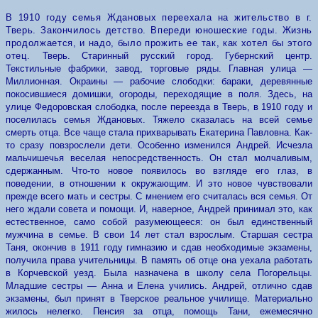
В 1910 году семья Ждановых переехала на жительство в г.
Тверь. Закончилось детство. Впереди юношеские годы. Жизнь
продолжается, и надо, было прожить ее так, как хотел бы этого
отец.
Тверь. Старинный русский город. Губернский центр.
Текстильные фабрики, завод, торговые ряды. Главная улица —
Миллионная. Окраины — рабочие слободки: бараки, деревянные
покосившиеся домишки, огороды, переходящие в поля. Здесь, на
улице Федоровская слободка, после переезда в Тверь, в 1910 году и
поселилась семья Ждановых. Тяжело сказалась на всей семье
смерть отца. Все чаще стала прихварывать Екатерина Павловна. Как-
то сразу повзрослели дети. Особенно изменился Андрей. Исчезла
мальчишечья веселая непосредственность. Он стал молчаливым,
сдержанным. Что-то новое появилось во взгляде его глаз, в
поведении, в отношении к окружающим. И это новое чувствовали
прежде всего мать и сестры. С мнением его считалась вся семья. От
него ждали совета и помощи. И, наверное, Андрей принимал это, как
естественное, само собой разумеющееся: он был единственный
мужчина в семье. В свои 14 лет стал взрослым. Старшая сестра
Таня, окончив в 1911 году гимназию и сдав необходимые экзамены,
получила права учительницы. В память об отце она уехала работать
в Корчевской уезд. Была назначена в школу села Погорельцы.
Младшие сестры — Анна и Елена учились. Андрей, отлично сдав
экзамены, был принят в Тверское реальное училище. Материально
жилось нелегко. Пенсия за отца, помощь Тани, ежемесячно