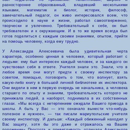
разносторонне образованный, владевший несколькими
языками, математик и биолог, истор
ик, философ,
замечательный педагог, он живо интересовался всем, что
происходило в науке и жизни, работал самоотверженно,
творчески и увлеченно. Требовательный к себе, он был
требователен и к окружающим. И в то же время всегда был
готов поделиться с каждым
св
оими знаниями, опытом, прийти
на помощь человеку, когда ему трудно.
У Александра Алексеевича была удивительная черта
характера, особенно ценная в человеке, который работает с
людьми: ему был интересен каждый человек, и за каждого он
чувствовал себя в ответе. Учителя знали это. Знали, что в
любое время они могут
прид
ти к своему инспектору за
советом, помощью, поговорить о том, что волнует, взять
какую-
л
ибо книгу в большой личной библиотеке их инспектора.
Они видели в нем в первую очередь не начальника, а человека
старшего по опыту и знаниям, требовательность которого не
принижала людей, а наоборот, поднимала в их собственных
глазах.
«Мы всегда с нетерпением ожидали Вашего приезда в
школы. А быть у Вас — это означало вынести что-нибудь
полезное и нужное», — так писали мариупольские учителя
своему инспектору. И дальше: «Каждый обиженный находил у
Вас защиту, хотя бы это даже и отражалось на Вашем
положении»
Простота и приветливость отличали Александра