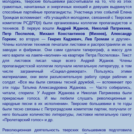
молодежь, тверские большевики рассчитывали на то, что из этих
грамотных, начитанных и энергичных юношей и девушек выдвинутся
способные партийные пропагандисты. Участница этих событий Елена
Троицкая вспоминает: «Из учащейся молодежи, связанной с Тверским
комитетом РСДРП(б) были организованы коллегии пропагандистов и
техников. В первую вошли
Андрей Жданов, Николай Патрикеев,
Петр Поспелов, Михаил Константинов (Михеев), Александр
Горкин
; во вторую —
Генрих Кадзевич, Лев Громам
и другие».
Члены коллегии техников печатали листовки и распространяли их на
заводах и фабриках. Они сами сделали тапирограф, а массу для
него варили на лампе-«молнии» на квартире Петра Поспелова». Текст
для листовок писал чаще всего Андрей Жданов. Члены
пропагандистской коллегии получали нелегальную литературу, в том
числе заграничный «Социал-демократ». Пользуясь этими
материалами, они вели разъяснительную работу среди рабочих и
солдат. «Все мы были связаны тесной дружбой, — вспоминает про
эти годы Татьяна Александровна Жданова. — Часто собирались,
читали, спорили. У Андрея Жданова и Николая Патрикеева были
прекрасные голоса. И мы любили слушать революционные и
народные песни в их исполнении». Тверские большевики в те годы
были тесно связаны с Петроградским комитетом партии, получали от
него большое количество литературы, листовки нелегальную газету
«Пролетарский голос» и др.
Революционная деятельность тверских большевиков подготовила