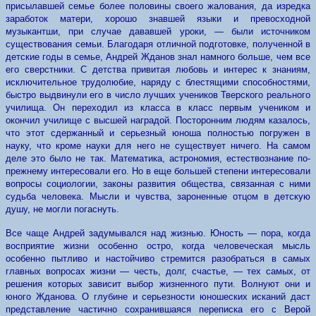
присылавшей семье более половины своего жалования, да изредка
заработок матери, хорошо знавшей языки и превосходной
музыкантши, при случае дававшей уроки, — были источником
существования семьи. Благодаря отличной подготовке, полученной в
детские годы в семье, Андрей Жданов знал намного больше, чем все
его сверстники. С детства привитая любовь и интерес к знаниям,
исключительное трудолюбие, наряду с блестящими способностями,
быстро выдвинули его в число лучших учеников Тверского реального
училища. Он переходил из класса в класс первым учеником и
окончил училище с высшей наградой. Посторонним людям казалось,
что этот сдержанный и серьезный юноша полностью погружен в
науку, что кроме науки для него не существует ничего. На самом
деле это было не так. Математика, астрономия, естествознание по-
прежнему интересовали его. Но в еще большей степени интересовали
вопросы социологии, законы развития общества, связанная с ними
судьба человека. Мысли и чувства, зароненные отцом в детскую
душу, не могли погаснуть.
Все чаще Андрей задумывался над жизнью. Юность — пора, когда
восприятие жизни особенно остро, когда человеческая мысль
особенно пытливо и настойчиво стремится разобраться в самых
главных вопросах жизни — честь, долг, счастье, — тех самых,
o
т
решения которых зависит выбор жизненного пути. Волнуют они и
юного Жданова. О глубине и серьезности юношеских исканий даст
представление частично сохранившаяся переписка его с Верой