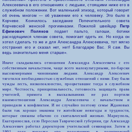
Алексеевича в его отношениях с людьми, стоящими ниже его в
служебном положении. Вот маленький эпизод, который говорит
об очень многом — об уважении его к человеку.
Это было в
Корчеве. Кончилось заседание Попечительного совета
Корчевской женской прогимназии. Пожилой швейцар
Петр
Ефимович Поляков
подает пальто, галоши, ботики
расходящимся членам совета, помогает одеть их. Но когда он
хотел сделать то же и для Александра Алексеевича, тот мягко
отстранил его и сказал
н
ет, нет! Благодарю Вас. Я сам. Вы
ведь значительно меня старше».
Иначе складывались отношения Александра Алексеевича с его
собственным начальством, чаще всего малокультурными, по-барски
высокомерными чиновными людьми. Александр Алексеевич
тяготился необходимостью служебных отношений с ними. Ему были
чужды лесть, низкопоклонство, процветавшие тогда в служебном
мире.
Честность, принципиальность, готовность защищать права
учителей, прямота в высказываниях не раз портили
взаимоотношения Александра Алексеевича с начальством и
приводили к конфликтам. И не случайно поэтому семье Ждановых
были так хорошо знакомы те житейские невзгоды и трудности,
которые связаны обычно со скитальческой жизнью. Мариуполь,
Екатеринослав, село Переслав Таврической губернии, где Александр
Алексеевич работал директором учительской семинарии. Затем в
1901 году высылка «по подозрению в политической