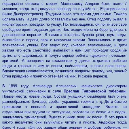
неразрывно связана с морем. Маленькому Андрею было всего 7
месяцев, когда отец получил перевод по службе в г. Екатеринослав
(ныне Днепропетровск). Трудным было это
время для семьи. Тяжело
болела мать, и дети долго оставались без нее. Отец подолгу бывал в
инспекторских поездках по уезду. Но, возвращаясь, он почти все свое
свободное время отдавал детям. Част
o
ходили они на берег Днепра, к
днепровским порогам. В памяти осталась бурная река, шум воды,
бьющейся о пороги, парк с могучими вязами. Запомнились и яркие
впечатление улицы. Вот ведут под конвоем заключенных, и дети
хватая что есть съестного, выбегают к ним. Вот проходят бродячие
артисты с шарманкой, и полуголодные ребята «циркачи» потешают
зрителей. А вечерами на скамеечках у домов отдыхают рабочие
люди и говорят о чем-то своем, наболевшем, и поют свои песни.
Впечатления накапливаются, возникают вопросы: почему, как, зачем?
Отец правдиво и понятно отвечает на них. И снова переезд.
В 1899 году Александр Алексеевич назначается директором
учительской семинарии в селе
Преслав Таврической губернии
.
Новые места, новые люди. Состав учащихся семинарии был очень
разнообразным: болгары, сербы, украинцы, греки и т. д. Дети быстро
привыкали к веселой и приветливой молодежи. Вместе со
студентами они ходили на экскурсии, работали на бахче и в садах,
занимались гимнастикой. Вместе с ними пели их песни. В это время
как-то незаметно они выучились читать и писать. Андрюше тогда
было 4 года. «Он рос живым общительным и добрым ребенком, —