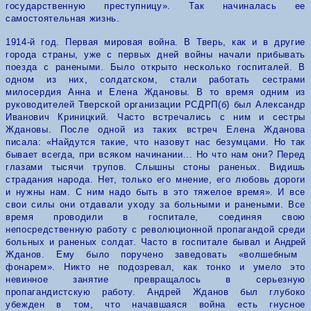
государственную преступницу». Так начиналась ее
самостоятельная жизнь.
1914-й год. Первая мировая война. В Тверь, как и в другие
города страны, уже с первых дней войны начали прибывать
поезда с ранеными. Было открыто несколько госпиталей. В
одном из них, солдатском, стали работать сестрами
милосердия Анна и Елена Ждановы.
В то время одним из
руководителей Тверской организации РСДРП(б) был Александр
Иванович Криницкий. Часто встречались с ним и сестры
Ждановы. После одной из таких встреч Елена Жданова
писала: «Найдутся такие, что назовут нас безумцами. Но так
бывает всегда, при всяком начинании... Но что нам они? Перед
глазами тысячи трупов. Слышны стоны раненых. Видишь
страдания народа. Нет, только его мнение, его любовь дороги
и нужны нам. С ним надо быть в это тяжелое время».
И все
свои силы они отдавали уходу за больными и ранеными. Все
время проводили в госпитале, соединяя свою
непосредственную работу с революционной пропагандой среди
больных и раненых солдат. Часто в госпитале бывал и
Андрей
Жданов. Ему было поручено заведовать «волшебным
фонарем». Никто не подозревал, как тонко и умело это
невинное занятие превращалось в серьезную
пропагандистскую работу. Андрей Жданов был глубоко
убежден в том, что начавшаяся война есть гнусное