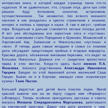
интересная книга, в которой каждая страница таила что-то
чудесное. И не удивительно, что, слушая отца, дети про себя
решали: буду ботаником, зоологом, астрономом,
путешественником... Так незаметно, без всякого внешнего
насилия в них рождалось и крепло стремление к знаниям,
интерес и любовь к природе и науке.
А там и август, грибная
пора.
B
с
e
дальше и дальше становятся лесные походы детей.
И вот уже обследованы все окрестные леса и «пустоши».
Хорошо знакомыми стали Порядинки и Шумново, Мошковский и
Харловский бор, Зыбанские и Новосельские «пустоша» и
«мхи». И теперь даже самые младшие в семье со знанием
дела обсуждают предстоящие грибные и ягодные маршруты.
Красива дорога, обсаженная вековыми березами, что ведет на
Большое Новоселье. Деревья эти — свидетели крепостного
права в этих местах. Когда-то здесь было
имение
П.А.
Яковлева
, близкого родственника
Александра Ивановича
Герцена
. Бродил по этой березовой аллее маленький Саша
Герцен. Бывал он и в Корчеве, навещал свою «корчевскую
кузину»
Таню Пассек
.
Большой радостью для детей была покупка лодки. Яркой
краской вывели они на ее борту гордое имя «Форвертс»
(«Вперед»). Теперь особенно пригодились рассказы и советы
матроса
Михаила Спиридоновича Мартынова
, работавшего
на корчевской пристани. Давно уже дети дружили с ним.