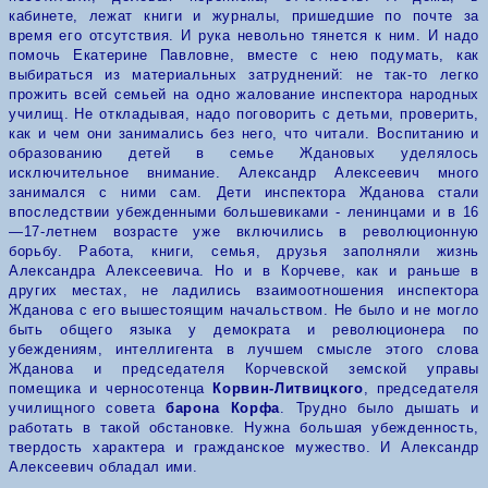
кабинете, лежат книги и журналы, пришедшие по почте за
время его отсутствия. И рука невольно тянется к ним. И надо
помочь Екатерине Павловне, вместе с нею подумать, как
выбираться из материальных затруднений: не так-то легко
прожить всей семьей на одно жалование инспектора народных
училищ.
Не откладывая, надо поговорить с детьми, проверить,
как и чем они занимались без него, что читали. Воспитанию и
образованию детей в семье Ждановых уделялось
исключительное внимание. Александр Алексеевич много
занимался с ними сам. Дети инспектора Жданова стали
впоследствии убежденными большевиками - ленинцами и в 16
—17-летнем возрасте уже включились в революционную
борьбу.
Работа, книги, семья, друзья заполняли жизнь
Александра Алексеевича. Но и в Корчеве, как и раньше в
других местах, не ладились взаимоотношения инспектора
Жданова с его вышестоящим начальством. Не было и не могло
быть общего языка у демократа и революционера по
убеждениям, интеллигента в лучшем смысле этого слова
Жданова и председателя Корчевской земской управы
помещика и черносотенца
Корвин-Литвицкого
, председателя
училищного совета
барона Корфа
. Трудно было дышать и
работать в такой обстановке. Нужна большая убежденность,
твердость характера и гражданское мужество. И Александр
Алексеевич обладал ими.