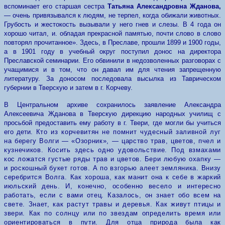
вспоминает его старшая сестра
Татьяна Александровна Жданова,
— очень привязывался к людям, не терпел, когда обижали животных.
Грубость и жестокость вызывали у него гнев и слезы. В 4 года он
хорошо читал, и. обладая прекрасной памятью, почти слово в слово
повторял прочитанное». Здесь, в Преславе, прошли 1899 и 1900 годы,
а в 1901 году в учебный округ поступил донос на директора
Преславской семинарии. Его обвинили в недозволенных разговорах с
учащимися и в том, что он давал им для чтения запрещенную
литературу. За доносом последовала высылка из Таврическом
губернии в Тверскую и затем в г. Корчеву.
В Центральном архиве сохранилось заявление Александра
Алексеевича Жданова в Тверскую дирекцию народных училищ с
просьбой предоставить ему работу в г. Твери, где могли бы учиться
его дети.
Кто из корчевитян не помнит чудесный заливной луг
на берегу Волги — «Озорник», — царство трав, цветов, пчел и
кузнечиков. Косить здесь одно удовольствие. Под взмахами
кос ложатся густые ряды трав и цветов. Бери любую охапку —
и роскошный букет готов. А по взгорью алеет земляника. Внизу
серебрится Волга. Как хороша, как манит она к себе в жаркий
июльский день. И, конечно, особенно весело и интересно
работать, если с вами отец. Казалось, он знает обо всем на
свете. Знает, как растут травы и деревья. Как живут птицы и
звери. Как по солнцу или по звездам определить время или
ориентироваться в пути. Для отца природа была как