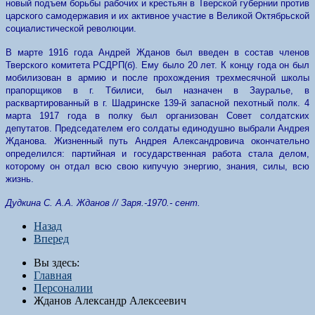
новый подъем борьбы рабочих и крестьян в Тверской губернии против
царского самодержавия и их активное участие в Великой Октябрьской
социалистической революции.
В марте 1916 года Андрей Жданов был введен в состав членов
Тверского комитета РСДРП(б). Ему было 20 лет. К концу года он был
мобилизован в армию и после прохождения трехмесячной школы
прапорщиков в г. Тбилиси, был назначен в Зауралье, в
расквартированный в г. Шадринске 139-й запасной пехотный полк. 4
марта 1917 года в полку был организован Совет солдатских
депутатов. Председателем его солдаты единодушно выбрали Андрея
Жданова. Жизненный путь Андрея Александровича окончательно
определился: партийная и государственная работа стала делом,
которому он отдал всю свою кипучую энергию, знания, силы, всю
жизнь.
Дудкина С. А.А. Жданов // Заря.-1970.- сент.
Назад
Вперед
Вы здесь:
Главная
Персоналии
Жданов Александр Алексеевич