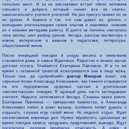
сельских школ. И за их рассказами встает облик человека
сильного и доброго, который «знает все на свете»,
замечательного учителя учителей. Не раз присутствовал он на
их уроках. А бывало и так, что сам давал их, делясь с
молодыми учительницами своим опытом и знаниями, знакомя
их с новыми методами работы. И долго за полночь светились
окна школы; шел разбор уроков, беседа, рассказ инспектора о
новом, интересном и важном в педагогике, литературе,
общественной жизни.
После очередной поездки в уезды весело и оживленно
становится дома, в семье Ждановых. Радостно и звонко звучат
детские голоса. Улыбается Екатерина Павловна. И в то же
время с затаенной тревогой всматривается она в лицо мужа.
Только она, да «добрейший»
доктор Макаров
знают, как
серьезно болен Александр Алексеевич, как тяжело отзываются
на его подорванном здоровье частые и длительные
«инспекторские» поездки.
В шумный день часто заглядывают
учителя. Надолго затягивается беседа. Слышны звуки рояля.
Екатерина Павловна — прекрасная пианистка, а Александр
Алексеевич любит и знает музыку, особенно любит думать и
отдыхать, слушая игру своей жены.
Но недолог отдых. Ждет
нескончаемая вереница дел. Нужно обработать сделанные во
время поездки записи, продумать предложения, выводы. Ждут
посетители, деловая переписка, отчетность. А дома, в