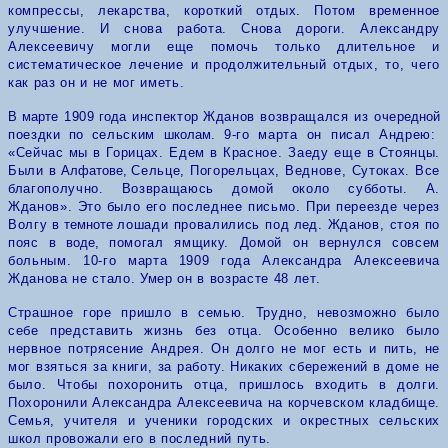
компрессы, лекарства, короткий отдых. Потом временное
улучшение. И снова работа. Снова дороги. Александру
Алексеевичу могли еще помочь только длительное и
систематическое лечение и продолжительный отдых, то, чего
как раз он и
не мог
иметь.
В
марте
1909
года
инспекто
р
Жданов возвращался из оче
редной
поездки
по
сельским
школам.
9-го марта он писал Андрею:
«Сейчас
мы
в Горицах. Едем
в
Красное. Заеду еще
в
Стоянцы.
Были в
Алфатове,
Сельце, Погорельцах, Веднове, Сутоках. Все
благополучно. Возвращаюсь домой около субботы. А.
Жданов». Это было его последнее письмо. При переезде через
Волгу
в темноте
лошади провалились под
ле
д.
Жданов, стоя по
пояс
в воде,
помогал ямщику. Домой он вернулся совсем
больным. 10-го марта 1909 года Александра Алексеевича
Жданова не стало. Умер он в возрасте 48 лет.
Страшное горе пришло в семью. Трудно, невозможно было
себе представить жизнь без отца. Особенно велико было
нервное потрясение Андрея. Он долго не мог есть и пить, не
мог взяться за книги, за работу
.
Никаких сбережений в доме не
было. Чтобы похоронить отца, пришлось входить в долги.
Похоронили Александра Алексеевича на корчевском кладбище.
Семья, учителя и ученики городских и окрестных сельских
школ провожали его в последний путь.