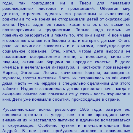
годы, так пригодился им в Твери для печатания
революционных листовок и прокламаций. Оберегая мир
детства, стремясь сделать его радостным и счастливым,
родители в то же время не отгораживали детей от окружающей
жизни. Пусть видят ее такою, какая она есть со всеми ее
противоречиями и трудностями. Только надо помочь им
правильно разобраться и понять то, что они видят. И все чаще
и серьезнее становятся беседы отца и матери с детьми. Очень
рано их начинают знакомить и с книгами, пробуждающими
социальное сознание. Отец хотел, чтобы дети выросли не
пассивными созерцателями жизни, а волевыми, сильными
людьми, активными борцами за народное счастье.
В доме
имелась и нелегальная литература, в частности произведения
Маркса; Энгельса, Ленина, сочинения Герцена, запрещенные
журналы, газеты листовки. Часть их сохранилась за обшивкой
дома, часть — на чердаке в специально сделанном для этого
тайнике. Надолго запомнилась детям тревожная ночь, когда в
ожидании обыска они помогали отцу сжечь часть журналов и
книг.
Дети уже понимали события, происходящие в стране.
Русско-японская война, революция 1905 года, разгром ее,
волнения крестьян в уезде, все это не проходило мимо
внимания их и заставляло пытливо и вдумчиво всматриваться
в окружающее. Особенно чутким и впечатлительным был
Андрей. В нем рано пробудился интерес к социальным