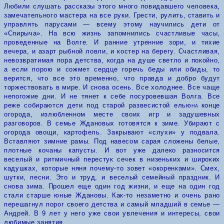
Любили слушать рассказы этого много повидавшего человека,
замечательного мастера на все руки. Грести, рулить,
ставить и
управлять парусами — всему этому научились дети от
«Спирыча». На всю жизнь запомнились счастливые часы,
проведенные на Волге. И ранние утренние зори, и тихие
вечера, и азарт рыбной ловли, и костер на берегу. Счастливая,
невозвратимая пора детства, когда на душе светло и покойно,
а если порою и сожмет сердце горечь беды или обиды, то
верится, что все это временно, что правда и добро будут
торжествовать в мире.
И снова осень. Все холоднее. Все чаще
непогожие дни. И не тянет к себе посуровевшая Волга. Все
реже собираются дети под старой развесистой елью
на
конце
огорода, излюбленном месте своих игр и задушевных
разговоров. В семье Ждановых готовятся к зиме. Убирают с
огорода овощи, картофель. Закрывают «слухи» у подвала.
Вставляют зимние рамы. Под навесом сарая сложены белые,
плотные кочаны капусты. И вот уже далеко разносится
веселый и ритмичный перестук сечек в низеньких и широких
кадушках, которые няня почему-то зовет «окоренками». Смех,
шутки, песни. Это и труд, и веселый семейный праздник.
И
снова зима. Прошел еще один год жизни, и еще на один год
стали старше юные Ждановы.
Как-то незаметно и очень рано
перешагнул порог своего детства и самый младший в семье —
Андрей. В 9 лет у него уже свои увлечения и интересы, свои
любимые занятия.