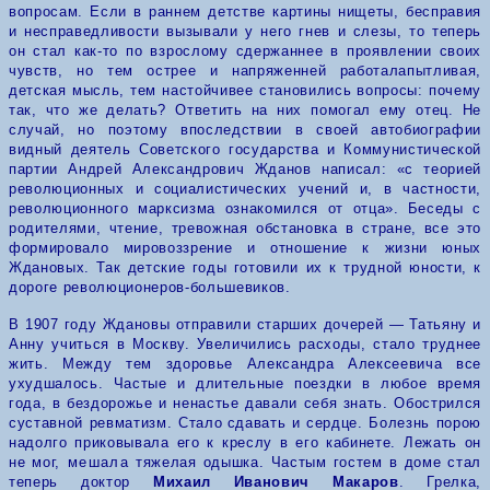
вопросам. Если в раннем детстве картины нищеты, бесправия
и несправедливости вызывали у него гнев и слезы, то теперь
он стал как-то по взрослому сдержаннее в проявлении своих
чувств, но тем острее и напряженней работала
пытливая,
детская мысль, тем настойчивее становились вопросы: почему
так, что же делать? Ответить на них помогал ему отец. Не
случай, но поэтому впоследствии в своей автобиографии
видный деятель Советского государства и Коммунистической
партии Андрей Александрович Жданов написал: «с теорией
революционных и социалистических учений и, в частности,
революционного марксизма ознакомился от отца».
Беседы с
родителями, чтение, тревожная обстановка в стране,
все это
формировало мировоззрение и отношение к жизни юных
Ждановых. Так детские годы готовили их к трудной юности, к
дороге революционеров-большевиков.
В 1907 году Ждановы отправили старших дочерей — Татьяну и
Анну учиться в Москву. Увеличились расходы, стало труднее
жить. Между тем здоровье Александра Алексеевича все
ухудшалось. Частые и длительные поездки в любое время
года, в бездорожье и ненастье давали себя знать. Обострился
суставной ревматизм. Стало
с
давать и сердце. Болезнь порою
надолго приковывала его к креслу в его кабинете. Лежать он
не мог,
мешала
тяжелая одышка. Частым гостем в доме стал
теперь доктор
Михаил Иванович Макаров
. Грелка,