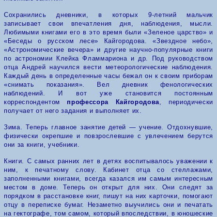
Сохранились дневники, в которых 9-летний мальчик
записывает свои впечатления дня, наблюдения, мысли.
Любимыми книгами его в это время были «Зеленое царство» и
«Беседы о русском лесе» Кайгородова. «Звездное небо»,
«Астрономические вечера» и другие научно-популярные книги
по астрономии Клейка Фламмариона и др. Под руководством
отца Андрей научился вести метеорологические наблюдения.
Каждый день в определенные часы бежал он к своим приборам
«снимать показания». Вел дневник фенологических
наблюдений. И вот уже становится постоянным
корреспондентом
профессора Кайгородова
, периодически
получает от него задания и выполняет их.
Зима. Теперь главное занятие
дете
й — учение. Отдохнувшие,
физически окрепшие и повзрослевшие с увлечением берутся
они за книги, учебники.
Книги. С самых ранних лет в детях воспитывалось уважении к
ним, к печатному слову. Кабинет отца со стеллажами,
заполненными книгами, всегда казался им самым интересным
местом в доме. Теперь он открыт для них. Они следят за
порядком в расстановке книг, пишут на них карточки, помогают
отцу в переписке бумаг. Незаметно выучились они и печатать
на гектографе, том самом, который впоследствии, в юношеские