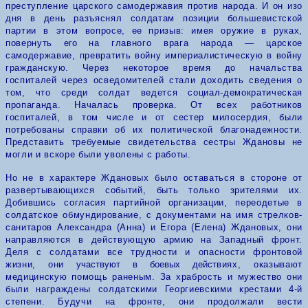
преступление царского самодержавия против народа. И он изо
дня в день разъяснял солдатам позиции большевистской
партии в этом вопросе,
ее
призыв: имея оружие в руках,
повернуть
его
на главного врага народа — царское
самодержавие, превратить войну империалистическую в войну
гражданскую.
Через некоторое время до начальства
госпиталей через осведомителей стали доходить сведения о
том, что среди солдат ведется социал-демократическая
пропаганда. Началась проверка. От всех работников
госпиталей, в том числе и от сестер милосердия, были
потребованы справки об их политической благонадежности.
Представить требуемые свидетельства сестры Ждановы не
могли и вскоре были уволены с работы.
Но не в характере Ждановых было оставаться в стороне от
развертывающихся событий, быть только зрителями их.
Добившись согласия партийной организации, переодетые в
солдатское обмундирование, с документами на имя стрелков-
санитаров Александра (Анна) и Егора (Елена) Ждановых, они
направляются в действующую армию на Западный фронт.
Деля с солдатами все трудности и опасности фронтовой
жизни,
они
участвуют в боевых дейст
виях, оказывают
медицинскую помощь раненым. За храбрость и мужество они
были награждены солдатскими Георгиевскими крестами 4-й
степени. Будучи на фронте, они продолжали вести