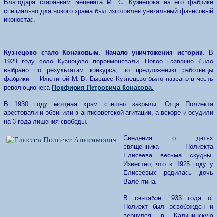
Благодаря стараниям мецената М. С. Кузнецова на его фабрике
специально для нового храма был изготовлен уникальный фаянсовый
иконостас.
Кузнецово стало Конаковым. Начало уничтожения истории.
В
1929 году село Кузнецово переименовали. Новое название было
выбрано по результатам конкурса, по предложению работницы
фабрики — Илютиной М. В. Бывшее Кузнецово было названо в честь
революционера
Порфирия Петровича Конакова.
В 1930 году мощная храм спешно закрыли. Отца Полиекта
арестовали и обвинили в антисоветской агитации, а вскоре и осудили
на 3 года лишения свободы.
Сведения о детях
священника Полиекта
Елисеева весьма скудны.
Известно, что в 1925 году у
Елисеевых родилась дочь
Валентина.
В сентябре 1933 года о.
Полиект был освобожден и
вернулся в Калининскую