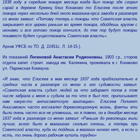
1938 году в середине января месяца когда был пожар где сгорел
сарай в деревне Кревец близ Конаково то Елисеев после этого
пожара через несколько дней около магазина-орса завода в разговоре
со мною заявил: «Потому теперь и пожары что Советская власть
закрывает все церкви раньше во время пожара, обойдешь кругом с
иконами и все готово пожар кончился, до тех пор будут пожары
покамест будет существовать Советская власть».
Архив УФСБ по ТО. Д. 22451с. Л. 14-15.).
Из показаний
Логиновой Анастасии Родионовны
, 1903 г.р., сторож
отдела капит. строит. завода им. Калинина, проживала в г. Конаково
ул. Парижская Коммуна:
«Я знаю, что Елисеев в мае месяце 1937 года приблизительно в
средних числа в разговоре со мною о его судимости заявил:
«Советская власть судит людей за что забирает попов в том
числе забрала и меня и судила за то что я был поп, приписывает
нам какую-то антисоветскую агитацию». Елисеев Полиект
Анисимович часто восхвалял дореволюционную жизнь, факты эти
были очень часто все не упомнишь, но я помню, он в декабре месяце
1937 года в разговоре со мною заявил: «Раньше до революции жили
лучше, всего было в магазинах сколько хочешь, а теперь при
Советской власти, куда ни пойдешь в магазин ничего нет, а если и
есть, то очень дорого рабочим купить трудно»