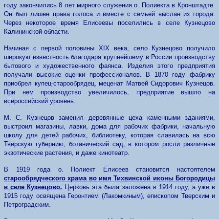
году закончились 8 лет мирного служения о. Полиекта в Кронштадте.
Он был лишен права голоса и вместе с семьей выслан из города.
Через некоторое время Елисеевы поселились в селе Кузнецово
Калининской области.
Начиная с первой половины XIX века, село Кузнецово получило
широкую известность благодаря крупнейшему в России производству
бытового и художественного фаянса. Изделия этого предприятия
получали высокие оценки профессионалов. В 1870 году фабрику
приобрел купец-старообрядец, меценат Матвей Сидорович Кузнецов.
При нем производство увеличилось, предприятие вышло на
всероссийский уровень.
М. С. Кузнецов заменил деревянные цеха каменными зданиями,
выстроил магазины, лавки, дома для рабочих фабрики, начальную
школу для детей рабочих, библиотеку, которая славилась на всю
Тверскую губернию, ботанический сад, в котором росли различные
экзотические растения, и даже кинотеатр.
В 1919 года о. Полиект Елисеев становится настоятелем
старообрядческого храма во имя Тихвинской иконы Богородицы
в селе Кузнецово.
Церковь эта была заложена в 1914 году, а уже в
1915 году освящена Геронтием (Лакомкиным), епископом Тверским и
Петроградским.