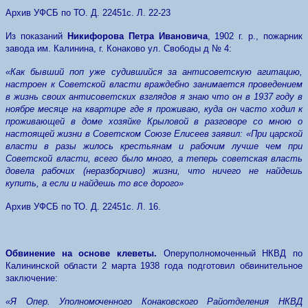
Архив УФСБ по ТО. Д. 22451с. Л. 22-23
Из показаний
Никифорова Петра Ивановича
, 1902 г. р., пожарник
завода им. Калинина, г. Конаково ул. Свободы д № 4:
«Как бывший поп уже судившийся за антисоветскую агитацию,
настроен к Советской власти враждебно занимается проведением
в жизнь своих антисоветских взглядов я знаю что он в 1937 году в
ноябре месяце на квартире где я проживаю, куда он часто ходил к
проживающей в доме хозяйке Крыловой в разговоре со мною о
настоящей жизни в Советском Союзе Елисеев заявил: «При царской
власти в разы жилось крестьянам и рабочим лучше чем при
Советской власти, всего было много, а теперь советская власть
довела рабочих (неразборчиво) жизни, что ничего не найдешь
купить, а если и найдешь то все дорого»
Архив УФСБ по ТО. Д. 22451с. Л. 16.
Обвинение на основе клеветы.
Оперуполномоченный НКВД по
Калининской области 2 марта 1938 года подготовил обвинительное
заключение:
«Я Опер. Уполномоченного Конаковского Райотделения НКВД