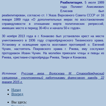
Реабилитация.
5 июля 1989
года Полиект Анисимович
Елисеев был
реабилитирован, согласно ст. I Указа Верховного Совета СССР от 16
января 1989 года «О дополнительных мерах по восстановлению
справедливости в отношении жертв политических репрессий,
имевших место в период 30-40-х и начала 50-х годов».
30 ноября 2013 года в г. Конаково был установлен крест на месте
уничтоженного в 1936 году старообрядческого Тихвинского храма.
Установку и освящение креста возглавил протоиерей о. Евгений
Чунин, настоятель Покровского храма г. Ржева, ему сослужил
протодиакон Иоанн Чунин. На молебен приехали чтецы и певцы из
Ржева, христиане-старообрядцы Ржева, Твери и Конакова.
Источник:
Русская вера, Волоскова М. Старообрядческий
священник, уничтоженный работниками фаянсового завода, 22
января 2015 г.
Назад
Вперед
Вы здесь: