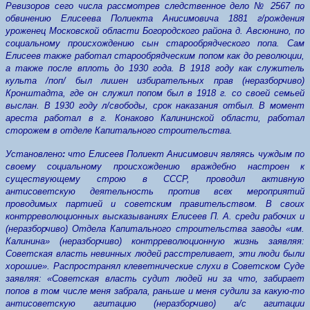
Ревизоров сего числа рассмотрев следственное дело № 2567 по
обвинению Елисеева Полиекта Анисимовича 1881 г/рождения
уроженец Московской области Богородского района д. Авсюнино, по
социальному происхождению сын старообрядческого попа. Сам
Елисеев также работал старообрядческим попом как до революции,
а также после вплоть до 1930 года. В 1918 году как служитель
культа /поп/ был лишен избирательных прав (неразборчиво)
Кронштадта, где он служил попом был в 1918 г. со своей семьей
выслан. В 1930 году л/свободы, срок наказания отбыл. В момент
ареста работал в г. Конаково Калининской области, работал
сторожем в отделе Капитального строительства.
Установлено
:
что Елисеев Полиект Анисимович являясь чуждым по
своему социальному происхождению враждебно настроен к
существующему строю в СССР, проводил активную
антисоветскую деятельность против всех мероприятий
проводимых партией и советским правительством. В своих
контрреволюционных высказываниях Елисеев П. А. среди рабочих и
(неразборчиво) Отдела Капитального строительства заводы «им.
Калинина» (неразборчиво) контрреволюционную жизнь заявляя:
Советская власть невинных людей расстреливает, эти люди были
хорошие». Распространял клеветнические слухи в Советском Суде
заявляя: «Советская власть судит людей ни за что, забирает
попов в том числе меня забрала, раньше и меня судили за какую-то
антисоветскую агитацию (неразборчиво) а/с агитации