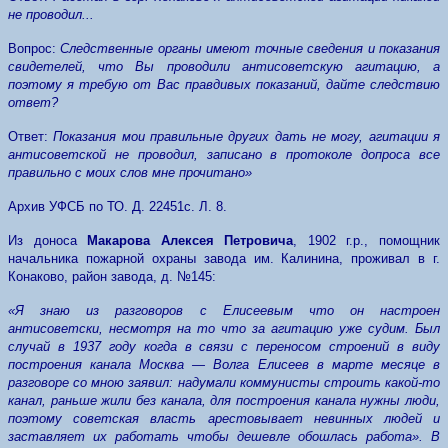
не проводил...
Вопрос
:
Следственные органы имеют точные сведения и показания
свидетелей, что Вы проводили антисоветскую агитацию, а
поэтому я требую от Вас правдивых показаний, дайте следствию
ответ?
Ответ
:
Показания мои правильные других дать не могу, агитации я
антисоветской не проводил, записано в протоколе допроса все
правильно с моих слов мне прочитано»
Архив УФСБ по ТО. Д. 22451с. Л. 8.
Из доноса
Макарова Алексея Петровича
, 1902 г.р., помощник
начальника пожарной охраны завода им. Калинина, проживал в г.
Конаково, район завода, д. №145:
«Я знаю из разговоров с Елисеевым что он настроен
антисоветски, несмотря на то что за агитацию уже судим. Был
случай в 1937 году когда в связи с переносом строений в виду
построения канала Москва — Волга Елисеев в марте месяце в
разговоре со мною заявил: надумали коммунисты строить какой-то
канал, раньше жили без канала, для построения канала нужны люди,
поэтому советская власть арестовывает невинных людей и
заставляет их работать чтобы дешевле обошлась работа». В