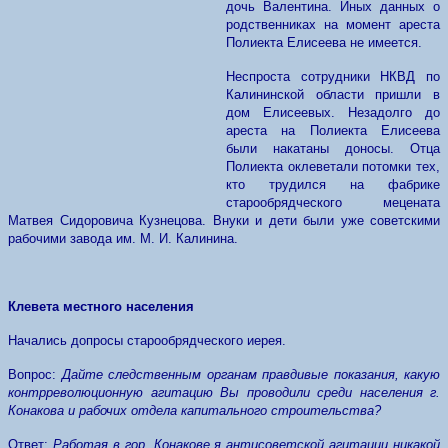
дочь Валентина. Иных данных о
родственниках на момент ареста
Полиекта Елисеева не имеется.
Неспроста сотрудники НКВД по
Калининской области пришли в
дом Елисеевых. Незадолго до
ареста на Полиекта Елисеева
были накатаны доносы. Отца
Полиекта оклеветали потомки тех,
кто трудился на фабрике
старообрядческого мецената
Матвея Сидоровича Кузнецова. Внуки и дети были уже советскими
рабочими завода им. М. И. Калинина.
Клевета местного населения
Начались допросы старообрядческого иерея.
Вопрос
:
Дайте следственным органам правдивые показания, какую
контрреволюционную агитацию Вы проводили среди населения г.
Конакова и рабочих отдела капитального строительства?
Ответ
:
Работая в гор. Конакове я антисоветской агитации никакой