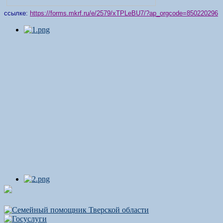
ссылке:
https://forms.mkrf.ru/e/2579/xTPLeBU7/?ap_orgcode=850220296