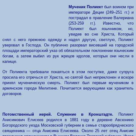
Мученик Полиект
был воином при
императоре Деции (249–251 гг.) и
пострадал в правление Валериана
(253-259 гг.). Известно, что
Полиект был язычником, но,
увидев во сне Христа, Который
снял с него прежнюю одежду и надел другую, светлую, Полиект
уверовал в Господа. Он публично разорвал висевший на городской
площади императорский указ об обязательном поклонении языческим
богам, а затем выбил из рук жрецов идолов, которых они несли в
капище.
От Полиекта требовали покаяться в этом поступке, даже супруга
просила его отречься от Христа, но святой был непреклонен и вскоре
принял мученическую смерть. Полиект был первым мучеником в
армянском городе Мелитине. Почитается верующими как хранитель
договоров.
Потомственный иерей. Служение в Кронштадте.
Полиект
Анисимович Елисеев
родился в 1881 году в деревне Авсюнино
Богородского уезда Московской губернии в семье старообрядческого
священника — отца Анисима Елисеева. Около 25 лет отец Анисим