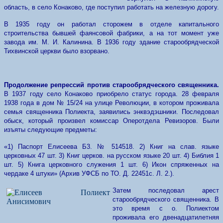
область, в село Конаково, где поступил работать на железную дорогу.
В 1935 году он работал сторожем в отделе капитального
строительства бывшей фаянсовой фабрики, а на тот момент уже
завода им. М. И. Калинина. В 1936 году здание старообрядческой
Тихвинской церкви было взорвано.
Продолжение репрессий против старообрядческого священника.
В 1937 году село Конаково приобрело статус города. 28 февраля
1938 года в дом № 15/24 на улице Революции, в котором проживала
семья священника Полиекта, заявились энквэдэшники. Последовал
обыск, который произвел комиссар Оперотдела Ревизоров. Были
изъяты следующие предметы:
«1) Паспорт Елисеева Б3. № 514518. 2) Книг на слав. языке
церковных 47 шт. 3) Книг церков. на русском языке 20 шт. 4) Библия 1
шт. 5) Книга церковного служения 1 шт. 6) Икон спряженных на
чердаке 4 штуки» (Архив УФСБ по ТО. Д. 22451с. Л. 2.).
Затем последовал арест
старообрядческого священника. В
это время с о. Полиектом
проживала его двенадцатилетняя