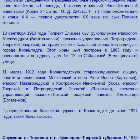
прослужил священником в Вышнем Волочке Тверской губернии. Имел
свое хозяйство: «1 лошадь, 1 корову и мелкий с/хозяйственный
инвентарь» (Архив УФСБ по ТО. Д. 22451с. Л. 7.) Предположительно
в конце XIX — первом десятилетии XX века его сын Полиект
женился.
10 сентября 1910 года Полиект Елисеев был рукоположен епископом
Александром (Богатенковым), временно управлявшим Петроградско-
Тверской епархией, ко храму во имя Казанской иконы Богородицы в
городе Кронштадте. Этот храм был построен в 1903 году и
располагался по адресу: дом № 12 на Сайдашной (Велещинского)
улице.
11 марта 1912 года Кронштадтскую старообрядческую общину
посетили архиепископ Московский и всея Руси Иоанн (Картушин),
епископ Нижегородский и Костромской Иннокентий (Усов), епископ
Тверской и Петроградский Геронтий (Лакомкин), временно
управляющий Казанско-Вятской епархией епископ Александр
(Богатенков).
Просуществовала Казанская церковь в Кронштадте до июня 1927
года, затем была закрыта.
Служение о. Полиекта в с. Кузнецово Тверской губернии.
В 1918