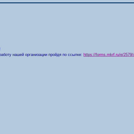
!
работу нашей организации пройдя по ссылке:
https://forms.mkrf.ru/e/25