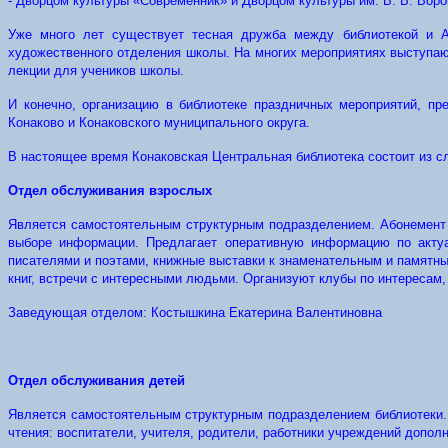
- Дворцом культуры «Современник» и Дворцом культуры им. В. В. Воро
Уже много лет существует тесная дружба между библиотекой и А
художественного отделения школы. На многих мероприятиях выступаю
лекции для учеников школы.
И конечно, организацию в библиотеке праздничных мероприятий, пр
Конаково и Конаковского муниципального округа.
В настоящее время Конаковская Центральная библиотека состоит из 
Отдел обслуживания взрослых
Является самостоятельным структурным подразделением. Абонемент 
выборе информации. Предлагает оперативную информацию по актуа
писателями и поэтами, книжные выставки к знаменательным и памятны
книг, встречи с интересными людьми. Организуют клубы по интересам,
Заведующая отделом: Костышкина Екатерина Валентиновна
Отдел обслуживания детей
Является самостоятельным структурным подразделением библиотеки. 
чтения: воспитатели, учителя, родители, работники учреждений допол