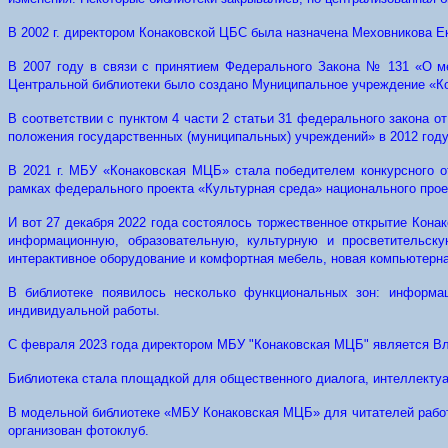
В 2002 г. директором Конаковской ЦБС была назначена Меховникова Е
В 2007 году в связи с принятием Федерального Закона № 131 «О ме
Центральной библиотеки было создано Муниципальное учреждение «Кон
В соответствии с пунктом 4 части 2 статьи 31 федерального закона 
положения государственных (муниципальных) учреждений» в 2012 го
В 2021 г. МБУ «Конаковская МЦБ» стала победителем конкурсного 
рамках федерального проекта «Культурная среда» национального прое
И вот 27 декабря 2022 года состоялось торжественное открытие Кон
информационную, образовательную, культурную и просветительску
интерактивное оборудование и комфортная мебель, новая компьютерна
В библиотеке появилось несколько функциональных зон: информац
индивидуальной работы.
С февраля 2023 года директором МБУ "Конаковская МЦБ" является В
Библиотека стала площадкой для общественного диалога, интеллектуал
В модельной библиотеке «МБУ Конаковская МЦБ» для читателей работа
организован фотоклуб.