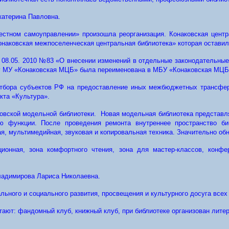
катерина Павловна.
стном самоуправлении» произошла реорганизация. Конаковская центр
аковская межпоселенческая центральная библиотека» которая оставила
от 08.05. 2010 №83 «О внесении изменений в отдельные законодательны
ду МУ «Конаковская МЦБ» была переименована в МБУ «Конаковская МЦБ
отбора субъектов РФ на предоставление иных межбюджетных трансфер
кта «Культура».
аковской модельной библиотеки. Новая модельная библиотека представ
ю функции. После проведения ремонта внутреннее пространство би
я, мультимедийная, звуковая и копировальная техника. Значительно об
ионная, зона комфортного чтения, зона для мастер-классов, конфер
ладимирова Лариса Николаевна.
ьного и социального развития, просвещения и культурного досуга всех 
ют: фандомный клуб, книжный клуб, при библиотеке организован литера