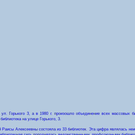
 ул. Горького 3, а в 1980 г. произошло объединение всех массовых 
иблиотека на улице Горького, 3.
Раисы Алексеевны состояла из 33 библиотек. Эта цифра являлась неиз
 библиотечная сеть пополнялась ведомственными, профсоюзными библио