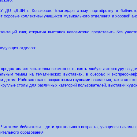
вского.
У ДО «ДШИ г. Конаково». Благодаря этому партнёрству в библиотек
т хоровые коллективы учащихся музыкального отделения и хоровой ан
езентаций книг, открытия выставок невозможно представить без участ
следующих отделов:
предоставляет читателям возможность взять любую литературу на дом
льным темам на тематических выставках, в обзорах и экспресс-инф
м датам. Работают как с возрастными группами населения, так и со шк
 круглые столы для различных категорий пользователей, выставки худо
Читатели библиотеки – дети дошкольного возраста, учащиеся начальной
нительного образования.