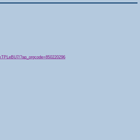
79/xTPLeBU7/?ap_orgcode=850220296