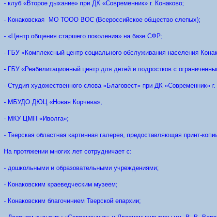
- клуб «Второе дыхание» при ДК «Современник» г. Конаково;
- Конаковская МО ТООО ВОС (Всероссийское общество слепых);
- «Центр общения старшего поколения» на базе СФР;
- ГБУ «Комплексный центр социального обслуживания населения Конак
- ГБУ «Реабилитационный центр для детей и подростков с ограниченн
- Студия художественного слова «Благовест» при ДК «Современник» г.
- МБУДО ДЮЦ «Новая Корчева»;
- МКУ ЦМП «Иволга»;
- Тверская областная картинная галерея, предоставляющая принт-копии
На протяжении многих лет сотрудничает с:
- дошкольными и образовательными учреждениями;
- Конаковским краеведческим музеем;
- Конаковским благочинием Тверской епархии;