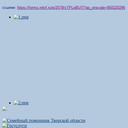
ссылке:
https://forms.mkrf.ru/e/2579/xTPLeBU7/?ap_orgcode=850220296