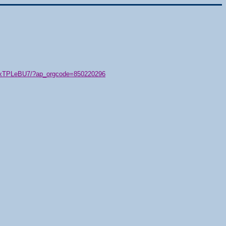
79/xTPLeBU7/?ap_orgcode=850220296