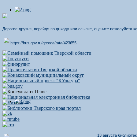
Дорогие друзья, перейдя по qr-коду или ссылке, оцените пожалуйста 
https://bus.gov.ru/qrcode/rate/423655
13 августа библиоте