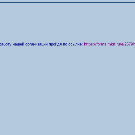
!
работу нашей организации пройдя по ссылке:
https://forms.mkrf.ru/e/25