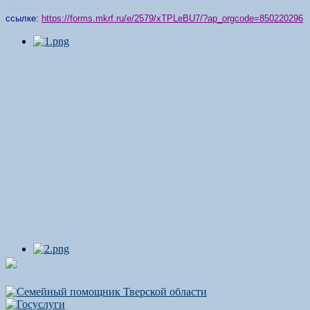
ссылке:
https://forms.mkrf.ru/e/2579/xTPLeBU7/?ap_orgcode=850220296