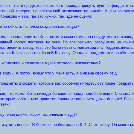
онные, так и предметы советского периода присутствуют в фондах мно
артинной галерее, но постоянной экспозиции не имеют. А они заслужи
онаково – там, где это нужно, там, где её оценят.
ожно считать началом создания коллекции?
вала сначала родителей, а потом и сама покупала посуду местного заво
лавный корпус построен на века. Но все разбито, разрушено, на крыш
становить завод. Увы, это была невыполнимая задача. Тогда возникла и
дителю Конаковского района В.Крысову. Он идею поддержал и нашёл пом
 коллекции и создателя музея осталось неизвестным?
 воду». А потом, всему что у меня есть, я обязана своему отцу.
предметы и сюжеты, которые вас особенно интересуют? Какие предметы
имая, что может быть никогда больше не найду подобной вещи. Сначала 
некоторые работы мне нравятся своим исполнением даже больше! Я не 
зеях!
учение клейм, марок, источников и т.д.)?
зучить вопрос. Я бесконечно благодарна К.И. Счетчикову. Он много мне 