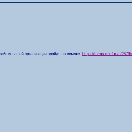
!
работу нашей организации пройдя по ссылке:
https://forms.mkrf.ru/e/25