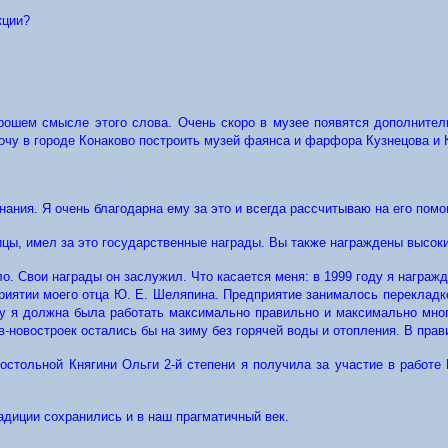
кции?
хорошем смысле этого слова. Очень скоро в музее появятся дополните
Хочу в городе Конаково построить музей фаянса и фарфора Кузнецова и 
ания. Я очень благодарна ему за это и всегда рассчитываю на его пом
ицы, имел за это государственные награды. Вы также награждены высок
о. Свои награды он заслужил. Что касается меня: в 1999 году я награж
приятии моего отца Ю. Е. Шеляпина. Предприятие занималось перекладк
му я должна была работать максимально правильно и максимально мно
ов-новостроек остались бы на зиму без горячей воды и отопления. В пра
остольной Княгини Ольги 2-й степени я получила за участие в работе
радиции сохранились и в наш прагматичный век.