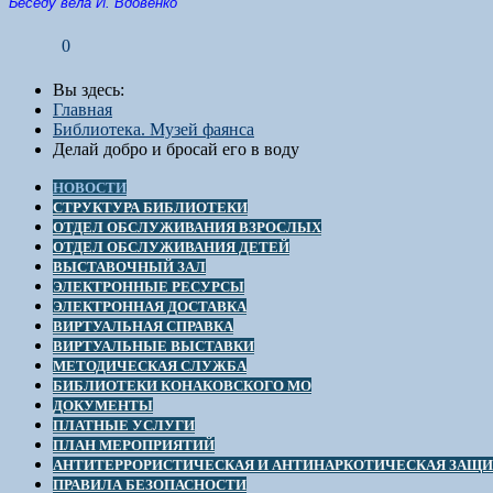
Беседу вела И. Вдовенко
0
Вы здесь:
Главная
Библиотека. Музей фаянса
Делай добро и бросай его в воду
НОВОСТИ
СТРУКТУРА БИБЛИОТЕКИ
ОТДЕЛ ОБСЛУЖИВАНИЯ ВЗРОСЛЫХ
ОТДЕЛ ОБСЛУЖИВАНИЯ ДЕТЕЙ
ВЫСТАВОЧНЫЙ ЗАЛ
ЭЛЕКТРОННЫЕ РЕСУРСЫ
ЭЛЕКТРОННАЯ ДОСТАВКА
ВИРТУАЛЬНАЯ СПРАВКА
ВИРТУАЛЬНЫЕ ВЫСТАВКИ
МЕТОДИЧЕСКАЯ СЛУЖБА
БИБЛИОТЕКИ КОНАКОВСКОГО МО
ДОКУМЕНТЫ
ПЛАТНЫЕ УСЛУГИ
ПЛАН МЕРОПРИЯТИЙ
АНТИТЕРРОРИСТИЧЕСКАЯ И АНТИНАРКОТИЧЕСКАЯ ЗАЩ
ПРАВИЛА БЕЗОПАСНОСТИ