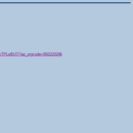
79/xTPLeBU7/?ap_orgcode=850220296