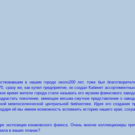
твовавшим в нашем городе около200 лет, тоже был благотворителем
0, сразу же, как купил предприятие, он создал Кабинет ассортиментны
кое время жители города стали называть его музеем фаянсового завод
подрастать поколение, имеющее весьма смутное представление о заводе
ской межпоселенческой центральной библиотеке. Идея его создания
годаря ей мы имеем возможность вспомнить историю нашего края, сохр
е экспозиции конаковского фаянса. Очень многие коллекционеры пря
вала в ваших планах?