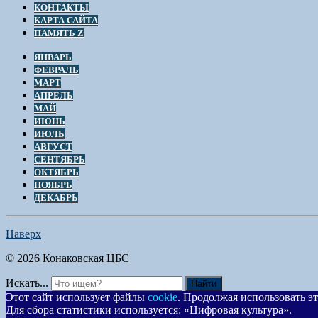
КОНТАКТЫ
КАРТА САЙТА
ПАМЯТЬ Z
ЯНВАРЬ
ФЕВРАЛЬ
МАРТ
АПРЕЛЬ
МАЙ
ИЮНЬ
ИЮЛЬ
АВГУСТ
СЕНТЯБРЬ
ОКТЯБРЬ
НОЯБРЬ
ДЕКАБРЬ
Наверх
© 2026 Конаковская ЦБС
Искать...
Найти
Этот сайт использует файлы
cookie
. Продолжая использовать эт
Для сбора статистики используется: «Цифровая культура».