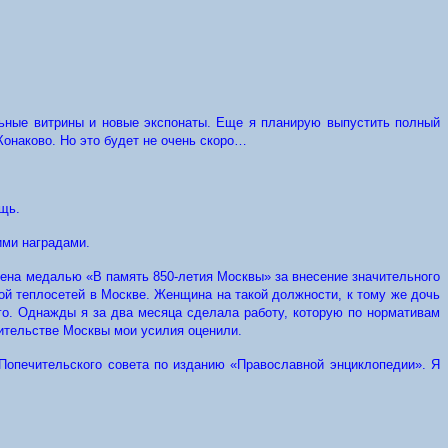
льные витрины и новые экспонаты. Еще я планирую выпустить полный
Конаково. Но это будет не очень скоро…
ощь.
ими наградами.
дена медалью «В память 850-летия Москвы» за внесение значительного
ой теплосетей в Москве. Женщина на такой должности, к тому же дочь
го. Однажды я за два месяца сделала работу, которую по нормативам
вительстве Москвы мои усилия оценили.
 Попечительского совета по изданию «Православной энциклопедии». Я