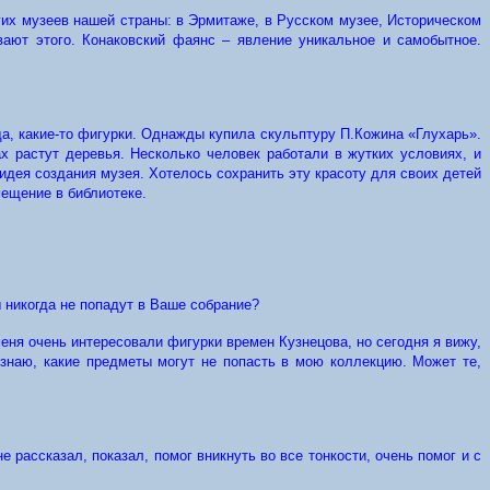
гих музеев нашей страны: в Эрмитаже, в Русском музее, Историческом
вают этого. Конаковский фаянс – явление уникальное и самобытное.
да, какие-то фигурки. Однажды купила скульптуру П.Кожина «Глухарь».
ах растут деревья. Несколько человек работали в жутких условиях, и
дея создания музея. Хотелось сохранить эту красоту для своих детей
ещение в библиотеке.
 никогда не попадут в Ваше собрание?
меня очень интересовали фигурки времен Кузнецова, но сегодня я вижу,
знаю, какие предметы могут не попасть в мою коллекцию. Может те,
рассказал, показал, помог вникнуть во все тонкости, очень помог и с