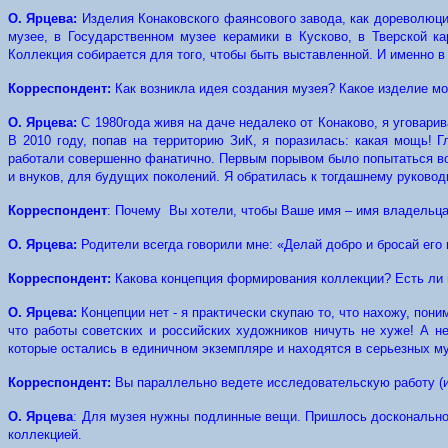
О. Ярцева:
Изделия Конаковского фаянсового завода, как дореволюци
музее, в Государственном музее керамики в Кусково, в Тверской к
Коллекция собирается для того, чтобы быть выставленной. И именно в К
Корреспондент:
Как возникла идея создания музея? Какое изделие м
О. Ярцева:
С 1980года живя на даче недалеко от Конаково, я уговари
В 2010 году, попав на территорию ЗиК, я поразилась: какая мощь! Г
работали совершенно фанатично. Первым порывом было попытаться вос
и внуков, для будущих поколений. Я обратилась к тогдашнему руково
Корреспондент
: Почему Вы хотели, чтобы Ваше имя – имя владельца
О. Ярцева:
Родители всегда говорили мне: «Делай добро и бросай его в
Корреспондент:
Какова концепция формирования коллекции? Есть ли 
О. Ярцева:
Концепции нет - я практически скупаю то, что нахожу, пон
что работы советских и российских художников ничуть не хуже! А 
которые остались в единичном экземпляре и находятся в серьезных му
Корреспондент:
Вы параллельно ведете исследовательскую работу (из
О. Ярцева
: Для музея нужны подлинные вещи. Пришлось досконально и
коллекцией.