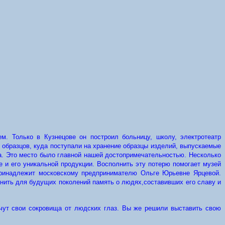
. Только в Кузнецове он построил больницу, школу, электротеатр
х образцов, куда поступали на хранение образцы изделий, выпускаемые
а. Это место было главной нашей достопримечательностью. Несколько
 и его уникальной продукции. Восполнить эту потерю помогает музей
 принадлежит московскому предпринимателю Ольге Юрьевне Ярцевой.
анить для будущих поколений память о людях,составивших его славу и
чут свои сокровища от людских глаз. Вы же решили выставить свою