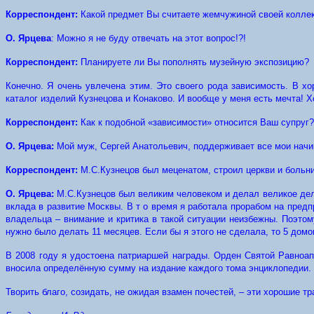
Корреспондент:
Какой предмет Вы считаете жемчужиной своей колле
О. Ярцева
: Можно я не буду отвечать на этот вопрос!?!
Корреспондент:
Планируете ли Вы пополнять музейную экспозицию?
Конечно. Я очень увлечена этим. Это своего рода зависимость. В 
каталог изделий Кузнецова и Конаково. И вообще у меня есть мечта! 
Корреспондент:
Как к подобной «зависимости» относится Ваш супруг?
О. Ярцева:
Мой муж, Сергей Анатольевич, поддерживает все мои начин
Корреспондент:
М.С.Кузнецов был меценатом, строил церкви и больн
О. Ярцева:
М.С.Кузнецов был великим человеком и делал великое дел
вклада в развитие Москвы. В т о время я работала прорабом на пред
владельца – внимание и критика в такой ситуации неизбежны. Поэто
нужно было делать 11 месяцев. Если бы я этого не сделала, то 5 дом
В 2008 году я удостоена патриаршей награды. Орден Святой Равноап
вносила определённую сумму на издание каждого тома энциклопедии.
Творить благо, созидать, не ожидая взамен почестей, – эти хорошие т