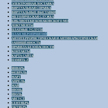
ЭЛЕКТРОННАЯ ДОСТАВКА
ВИРТУАЛЬНАЯ СПРАВКА
ВИРТУАЛЬНЫЕ ВЫСТАВКИ
МЕТОДИЧЕСКАЯ СЛУЖБА
БИБЛИОТЕКИ КОНАКОВСКОГО МО
ДОКУМЕНТЫ
ПЛАТНЫЕ УСЛУГИ
ПЛАН МЕРОПРИЯТИЙ
АНТИТЕРРОРИСТИЧЕСКАЯ И АНТИНАРКОТИЧЕСКАЯ
ЗАЩИЩЁННОСТЬ
ПРАВИЛА БЕЗОПАСНОСТИ
КОНТАКТЫ
КАРТА САЙТА
ПАМЯТЬ Z
ЯНВАРЬ
ФЕВРАЛЬ
МАРТ
АПРЕЛЬ
МАЙ
ИЮНЬ
ИЮЛЬ
АВГУСТ
СЕНТЯБРЬ
ОКТЯБРЬ