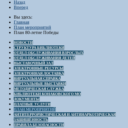
Назад
Вперед
Вы здесь:
Главная
План мероприятий
План 80-летие Победы
НОВОСТИ
СТРУКТУРА БИБЛИОТЕКИ
ОТДЕЛ ОБСЛУЖИВАНИЯ ВЗРОСЛЫХ
ОТДЕЛ ОБСЛУЖИВАНИЯ ДЕТЕЙ
ВЫСТАВОЧНЫЙ ЗАЛ
ЭЛЕКТРОННЫЕ РЕСУРСЫ
ЭЛЕКТРОННАЯ ДОСТАВКА
ВИРТУАЛЬНАЯ СПРАВКА
ВИРТУАЛЬНЫЕ ВЫСТАВКИ
МЕТОДИЧЕСКАЯ СЛУЖБА
БИБЛИОТЕКИ КОНАКОВСКОГО МО
ДОКУМЕНТЫ
ПЛАТНЫЕ УСЛУГИ
ПЛАН МЕРОПРИЯТИЙ
АНТИТЕРРОРИСТИЧЕСКАЯ И АНТИНАРКОТИЧЕСКАЯ
ЗАЩИЩЁННОСТЬ
ПРАВИЛА БЕЗОПАСНОСТИ