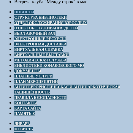
Встреча клуба "Между строк" в мае.
НОВОСТИ
СТРУКТУРА БИБЛИОТЕКИ
ОТДЕЛ ОБСЛУЖИВАНИЯ ВЗРОСЛЫХ
ОТДЕЛ ОБСЛУЖИВАНИЯ ДЕТЕЙ
ВЫСТАВОЧНЫЙ ЗАЛ
ЭЛЕКТРОННЫЕ РЕСУРСЫ
ЭЛЕКТРОННАЯ ДОСТАВКА
ВИРТУАЛЬНАЯ СПРАВКА
ВИРТУАЛЬНЫЕ ВЫСТАВКИ
МЕТОДИЧЕСКАЯ СЛУЖБА
БИБЛИОТЕКИ КОНАКОВСКОГО МО
ДОКУМЕНТЫ
ПЛАТНЫЕ УСЛУГИ
ПЛАН МЕРОПРИЯТИЙ
АНТИТЕРРОРИСТИЧЕСКАЯ И АНТИНАРКОТИЧЕСКАЯ
ЗАЩИЩЁННОСТЬ
ПРАВИЛА БЕЗОПАСНОСТИ
КОНТАКТЫ
КАРТА САЙТА
ПАМЯТЬ Z
ЯНВАРЬ
ФЕВРАЛЬ