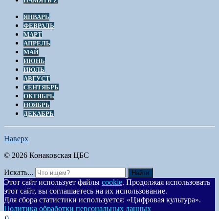
ПАМЯТЬ Z
ЯНВАРЬ
ФЕВРАЛЬ
МАРТ
АПРЕЛЬ
МАЙ
ИЮНЬ
ИЮЛЬ
АВГУСТ
СЕНТЯБРЬ
ОКТЯБРЬ
НОЯБРЬ
ДЕКАБРЬ
Наверх
© 2026 Конаковская ЦБС
Искать...
Найти
Этот сайт использует файлы
cookie
. Продолжая использовать
этот сайт, вы соглашаетесь на их использование.
Для сбора статистики используется: «Цифровая культура».
Политика обработки персональных данных
Согласен
0