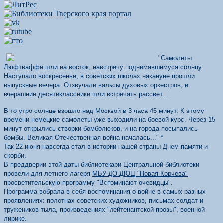
"Самолеты
Люфтваффе шли на восток, навстречу поднимавшемуся солнцу.
Наступало воскресенье, в советских школах накануне прошли
выпускные вечера. Отзвучали вальсы духовых оркестров, и
вчерашние десятиклассники шли встречать рассвет...
В то утро солнце взошло над Москвой в 3 часа 45 минут. К этому
времени немецкие самолеты уже выходили на боевой курс. Через 15
минут открылись створки бомболюков, и на города посыпались
бомбы. Великая Отечественная война началась..." *
Так 22 июня навсегда стал в истории нашей страны Днем памяти и
скорби.
В преддверии этой даты библиотекари Центральной библиотеки
провели для летнего лагеря
МБУ ДО ДЮЦ "Новая Корчева"
просветительскую программу "Вспоминают очевидцы".
Программа вобрала в себя воспоминания о войне в самых разных
проявлениях: полотнах советских художников, письмах солдат и
тружеников тыла, произведениях "лейтенантской прозы", военной
лирике.