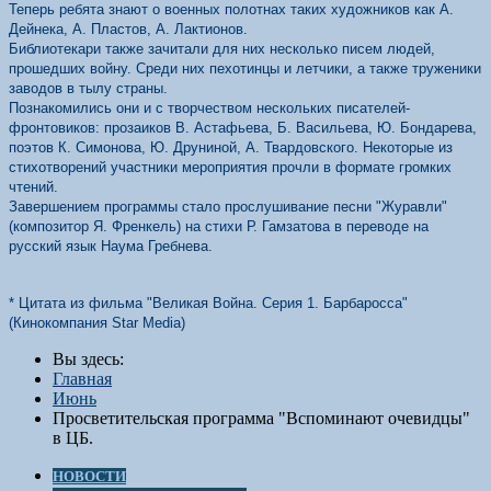
Теперь ребята знают о военных полотнах таких художников как А.
Дейнека, А. Пластов, А. Лактионов.
Библиотекари также зачитали для них несколько писем людей,
прошедших войну. Среди них пехотинцы и летчики, а также труженики
заводов в тылу страны.
Познакомились они и с творчеством нескольких писателей-
фронтовиков: прозаиков В. Астафьева, Б. Васильева, Ю. Бондарева,
поэтов К. Симонова, Ю. Друниной, А. Твардовского. Некоторые из
стихотворений участники мероприятия прочли в формате громких
чтений.
Завершением программы стало прослушивание песни "Журавли"
(композитор Я. Френкель) на стихи Р. Гамзатова в переводе на
русский язык Наума Гребнева.
* Цитата из фильма "Великая Война. Серия 1. Барбаросса"
(Кинокомпания Star Media)
Вы здесь:
Главная
Июнь
Просветительская программа "Вспоминают очевидцы"
в ЦБ.
НОВОСТИ