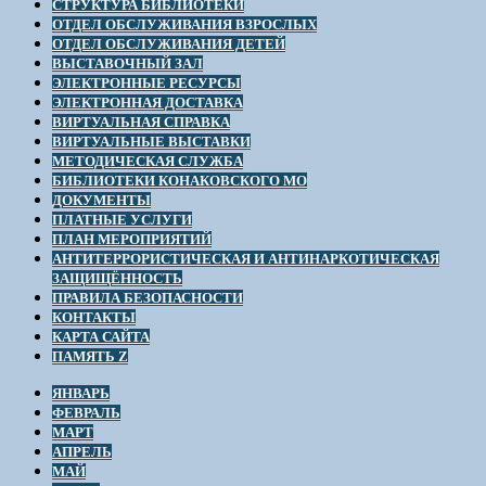
СТРУКТУРА БИБЛИОТЕКИ
ОТДЕЛ ОБСЛУЖИВАНИЯ ВЗРОСЛЫХ
ОТДЕЛ ОБСЛУЖИВАНИЯ ДЕТЕЙ
ВЫСТАВОЧНЫЙ ЗАЛ
ЭЛЕКТРОННЫЕ РЕСУРСЫ
ЭЛЕКТРОННАЯ ДОСТАВКА
ВИРТУАЛЬНАЯ СПРАВКА
ВИРТУАЛЬНЫЕ ВЫСТАВКИ
МЕТОДИЧЕСКАЯ СЛУЖБА
БИБЛИОТЕКИ КОНАКОВСКОГО МО
ДОКУМЕНТЫ
ПЛАТНЫЕ УСЛУГИ
ПЛАН МЕРОПРИЯТИЙ
АНТИТЕРРОРИСТИЧЕСКАЯ И АНТИНАРКОТИЧЕСКАЯ
ЗАЩИЩЁННОСТЬ
ПРАВИЛА БЕЗОПАСНОСТИ
КОНТАКТЫ
КАРТА САЙТА
ПАМЯТЬ Z
ЯНВАРЬ
ФЕВРАЛЬ
МАРТ
АПРЕЛЬ
МАЙ