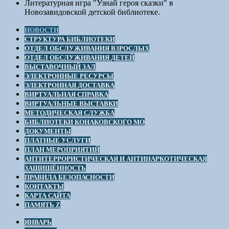
Литературная игра "Узнай героя сказки" в
Новозавидовской детской библиотеке.
НОВОСТИ
СТРУКТУРА БИБЛИОТЕКИ
ОТДЕЛ ОБСЛУЖИВАНИЯ ВЗРОСЛЫХ
ОТДЕЛ ОБСЛУЖИВАНИЯ ДЕТЕЙ
ВЫСТАВОЧНЫЙ ЗАЛ
ЭЛЕКТРОННЫЕ РЕСУРСЫ
ЭЛЕКТРОННАЯ ДОСТАВКА
ВИРТУАЛЬНАЯ СПРАВКА
ВИРТУАЛЬНЫЕ ВЫСТАВКИ
МЕТОДИЧЕСКАЯ СЛУЖБА
БИБЛИОТЕКИ КОНАКОВСКОГО МО
ДОКУМЕНТЫ
ПЛАТНЫЕ УСЛУГИ
ПЛАН МЕРОПРИЯТИЙ
АНТИТЕРРОРИСТИЧЕСКАЯ И АНТИНАРКОТИЧЕСКАЯ
ЗАЩИЩЁННОСТЬ
ПРАВИЛА БЕЗОПАСНОСТИ
КОНТАКТЫ
КАРТА САЙТА
ПАМЯТЬ Z
ЯНВАРЬ