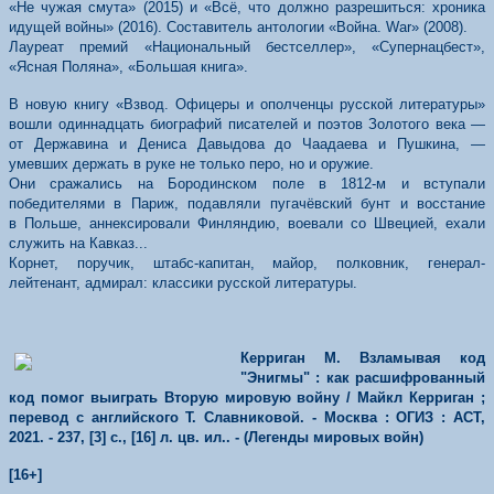
«Не чужая смута» (2015) и «Всё, что должно разрешиться: хроника
идущей войны» (2016). Составитель антологии «Война. War» (2008).
Лауреат премий «Национальный бестселлер», «Супернацбест»,
«Ясная Поляна», «Большая книга».
В новую книгу «Взвод. Офицеры и ополченцы русской литературы»
вошли одиннадцать биографий писателей и поэтов Золотого века —
от Державина и Дениса Давыдова до Чаадаева и Пушкина, —
умевших держать в руке не только перо, но и оружие.
Они сражались на Бородинском поле в 1812-м и вступали
победителями в Париж, подавляли пугачёвский бунт и восстание
в Польше, аннексировали Финляндию, воевали со Швецией, ехали
служить на Кавказ...
Корнет, поручик, штабс-капитан, майор, полковник, генерал-
лейтенант, адмирал: классики русской литературы.
Керриган М. Взламывая код
"Энигмы" : как расшифрованный
код помог выиграть Вторую мировую войну / Майкл Керриган ;
перевод с английского Т. Славниковой. - Москва : ОГИЗ : АСТ,
2021. - 237, [3] с., [16] л. цв. ил.. - (Легенды мировых войн)
[16+]