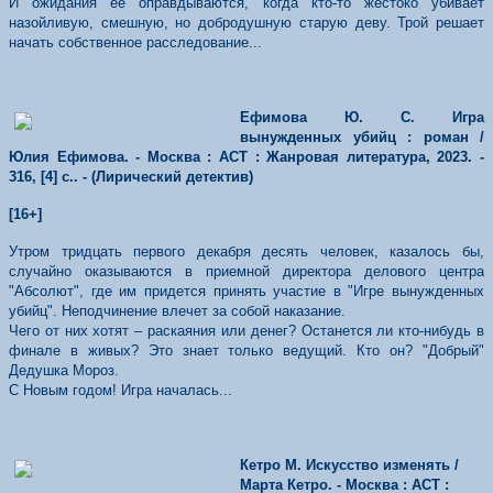
И ожидания ее оправдываются, когда кто-то жестоко убивает
назойливую, смешную, но добродушную старую деву. Трой решает
начать собственное расследование...
Ефимова Ю. С. Игра
вынужденных убийц : роман /
Юлия Ефимова. - Москва : АСТ : Жанровая литература, 2023. -
316, [4] с.. - (Лирический детектив)
[16+]
Утром тридцать первого декабря десять человек, казалось бы,
случайно оказываются в приемной директора делового центра
"Абсолют", где им придется принять участие в "Игре вынужденных
убийц". Неподчинение влечет за собой наказание.
Чего от них хотят – раскаяния или денег? Останется ли кто-нибудь в
финале в живых? Это знает только ведущий. Кто он? "Добрый"
Дедушка Мороз.
С Новым годом! Игра началась...
Кетро М. Искусство изменять /
Марта Кетро. - Москва : АСТ :