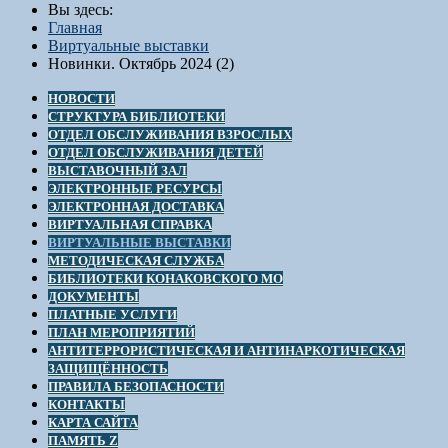
Вы здесь:
Главная
Виртуальные выставки
Новинки. Октябрь 2024 (2)
НОВОСТИ
СТРУКТУРА БИБЛИОТЕКИ
ОТДЕЛ ОБСЛУЖИВАНИЯ ВЗРОСЛЫХ
ОТДЕЛ ОБСЛУЖИВАНИЯ ДЕТЕЙ
ВЫСТАВОЧНЫЙ ЗАЛ
ЭЛЕКТРОННЫЕ РЕСУРСЫ
ЭЛЕКТРОННАЯ ДОСТАВКА
ВИРТУАЛЬНАЯ СПРАВКА
ВИРТУАЛЬНЫЕ ВЫСТАВКИ
МЕТОДИЧЕСКАЯ СЛУЖБА
БИБЛИОТЕКИ КОНАКОВСКОГО МО
ДОКУМЕНТЫ
ПЛАТНЫЕ УСЛУГИ
ПЛАН МЕРОПРИЯТИЙ
АНТИТЕРРОРИСТИЧЕСКАЯ И АНТИНАРКОТИЧЕСКАЯ
ЗАЩИЩЁННОСТЬ
ПРАВИЛА БЕЗОПАСНОСТИ
КОНТАКТЫ
КАРТА САЙТА
ПАМЯТЬ Z