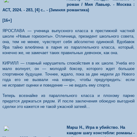
роман / Мия Лавьер. - Москва :
АСТ, 2024. - 283, [4] с.. - (Зимняя романтика)
[16+]
ЯРОСЛАВА — ученица выпускного класса в престижной частной
школе «Новые горизонты». Отличница, президент школьного совета,
она, тем не менее, чувствует себя абсолютно одинокой. Вдобавок
Яра тайно влюблена в парня из параллельного класса, который,
конечно же, не замечает таких правильных девчонок, как она.
КИРИЛЛ — главный нарушитель спокойствия в их школе. Учеба его
мало волнует, он — молодой боксер, которого ждет большое
спортивное будущее. Точнее, ждало, пока за две недели до Нового
года его не вызвали «на ковер», чтобы предупредить: если
не исправит оценки и поведение — не видать ему спорта.
Теперь всезнайке из параллельного класса и плохому парню
придется держаться рядом. И после заключения обоюдно выгодной
сделки это кажется не такой ужасной затеей...
Марш Н., Игра в убийство. На
каждом шагу констебли: романы -