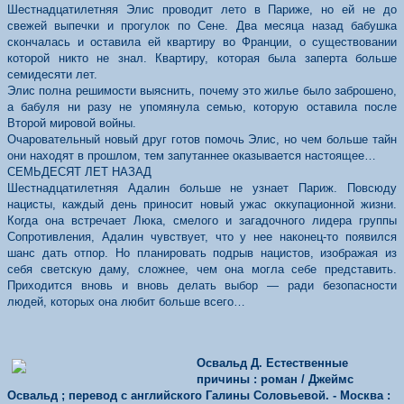
Шестнадцатилетняя Элис проводит лето в Париже, но ей не до
свежей выпечки и прогулок по Сене. Два месяца назад бабушка
скончалась и оставила ей квартиру во Франции, о существовании
которой никто не знал. Квартиру, которая была заперта больше
семидесяти лет.
Элис полна решимости выяснить, почему это жилье было заброшено,
а бабуля ни разу не упомянула семью, которую оставила после
Второй мировой войны.
Очаровательный новый друг готов помочь Элис, но чем больше тайн
они находят в прошлом, тем запутаннее оказывается настоящее…
СЕМЬДЕСЯТ ЛЕТ НАЗАД
Шестнадцатилетняя Адалин больше не узнает Париж. Повсюду
нацисты, каждый день приносит новый ужас оккупационной жизни.
Когда она встречает Люка, смелого и загадочного лидера группы
Cопротивления, Адалин чувствует, что у нее наконец-то появился
шанс дать отпор. Но планировать подрыв нацистов, изображая из
себя светскую даму, сложнее, чем она могла себе представить.
Приходится вновь и вновь делать выбор — ради безопасности
людей, которых она любит больше всего…
Освальд Д. Естественные
причины : роман / Джеймс
Освальд ; перевод с английского Галины Соловьевой. - Москва :