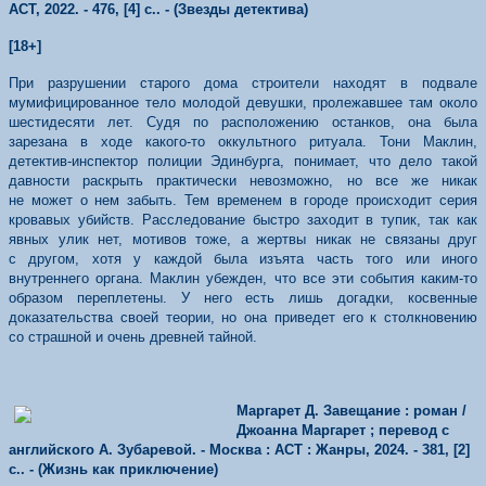
АСТ, 2022. - 476, [4] с.. - (Звезды детектива)
[18+]
При разрушении старого дома строители находят в подвале
мумифицированное тело молодой девушки, пролежавшее там около
шестидесяти лет. Судя по расположению останков, она была
зарезана в ходе какого‑то оккультного ритуала. Тони Маклин,
детектив‑инспектор полиции Эдинбурга, понимает, что дело такой
давности раскрыть практически невозможно, но все же никак
не может о нем забыть. Тем временем в городе происходит серия
кровавых убийств. Расследование быстро заходит в тупик, так как
явных улик нет, мотивов тоже, а жертвы никак не связаны друг
с другом, хотя у каждой была изъята часть того или иного
внутреннего органа. Маклин убежден, что все эти события каким‑то
образом переплетены. У него есть лишь догадки, косвенные
доказательства своей теории, но она приведет его к столкновению
со страшной и очень древней тайной.
Маргарет Д. Завещание : роман /
Джоанна Маргарет ; перевод с
английского А. Зубаревой. - Москва : АСТ : Жанры, 2024. - 381, [2]
с.. - (Жизнь как приключение)