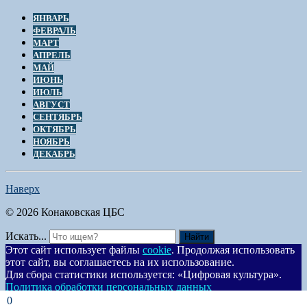
ЯНВАРЬ
ФЕВРАЛЬ
МАРТ
АПРЕЛЬ
МАЙ
ИЮНЬ
ИЮЛЬ
АВГУСТ
СЕНТЯБРЬ
ОКТЯБРЬ
НОЯБРЬ
ДЕКАБРЬ
Наверх
© 2026 Конаковская ЦБС
Искать...
Найти
Этот сайт использует файлы
cookie
. Продолжая использовать
этот сайт, вы соглашаетесь на их использование.
Для сбора статистики используется: «Цифровая культура».
Политика обработки персональных данных
Согласен
0