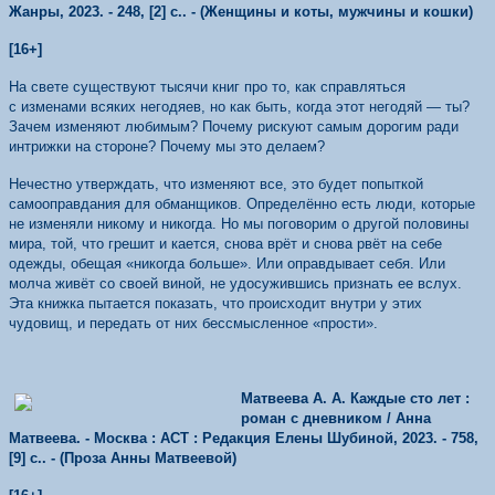
Жанры, 2023. - 248, [2] с.. - (Женщины и коты, мужчины и кошки)
[16+]
На свете существуют тысячи книг про то, как справляться
с изменами всяких негодяев, но как быть, когда этот негодяй — ты?
Зачем изменяют любимым? Почему рискуют самым дорогим ради
интрижки на стороне? Почему мы это делаем?
Нечестно утверждать, что изменяют все, это будет попыткой
самооправдания для обманщиков. Определённо есть люди, которые
не изменяли никому и никогда. Но мы поговорим о другой половины
мира, той, что грешит и кается, снова врёт и снова рвёт на себе
одежды, обещая «никогда больше». Или оправдывает себя. Или
молча живёт со своей виной, не удосужившись признать ее вслух.
Эта книжка пытается показать, что происходит внутри у этих
чудовищ, и передать от них бессмысленное «прости».
Матвеева А. А. Каждые сто лет :
роман с дневником / Анна
Матвеева. - Москва : АСТ : Редакция Елены Шубиной, 2023. - 758,
[9] с.. - (Проза Анны Матвеевой)