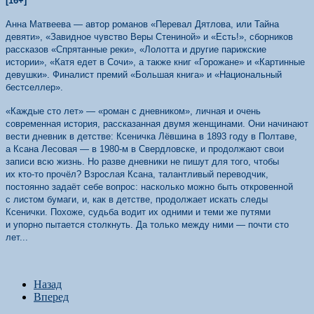
[16+]
Анна Матвеева — автор романов «Перевал Дятлова, или Тайна
девяти», «Завидное чувство Веры Стениной» и «Есть!», сборников
рассказов «Спрятанные реки», «Лолотта и другие парижские
истории», «Катя едет в Сочи», а также книг «Горожане» и «Картинные
девушки». Финалист премий «Большая книга» и «Национальный
бестселлер».
«Каждые сто лет» — «роман с дневником», личная и очень
современная история, рассказанная двумя женщинами. Они начинают
вести дневник в детстве: Ксеничка Лёвшина в 1893 году в Полтаве,
а Ксана Лесовая — в 1980‑м в Свердловске, и продолжают свои
записи всю жизнь. Но разве дневники не пишут для того, чтобы
их кто‑то прочёл? Взрослая Ксана, талантливый переводчик,
постоянно задаёт себе вопрос: насколько можно быть откровенной
с листом бумаги, и, как в детстве, продолжает искать следы
Ксенички. Похоже, судьба водит их одними и теми же путями
и упорно пытается столкнуть. Да только между ними — почти сто
лет...
Назад
Вперед