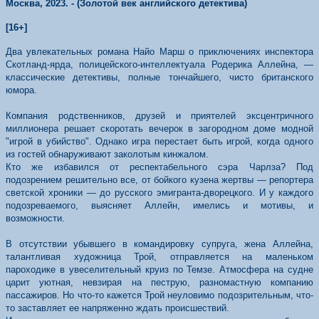
Москва, 2023. - (Золотой век английского детектива)
[16+]
Два увлекательных романа Найо Марш о приключениях инспектора
Скотланд-ярда, полицейского-интеллектуала Родерика Аллейна, —
классические детективы, полные тончайшего, чисто британского
юмора.
Компания родственников, друзей и приятелей эксцентричного
миллионера решает скоротать вечерок в загородном доме модной
"игрой в убийство". Однако игра перестает быть игрой, когда одного
из гостей обнаруживают заколотым кинжалом.
Кто же избавился от респектабельного сэра Чарлза? Под
подозрением решительно все, от бойкого кузена жертвы — репортера
светской хроники — до русского эмигранта-дворецкого. И у каждого
подозреваемого, выясняет Аллейн, имелись и мотивы, и
возможности.
В отсутствии убывшего в командировку супруга, жена Аллейна,
талантливая художница Трой, отправляется на маленьком
пароходике в увеселительный круиз по Темзе. Атмосфера на судне
царит уютная, невзирая на пеструю, разномастную компанию
пассажиров. Но что-то кажется Трой неуловимо подозрительным, что-
то заставляет ее напряженно ждать происшествий.