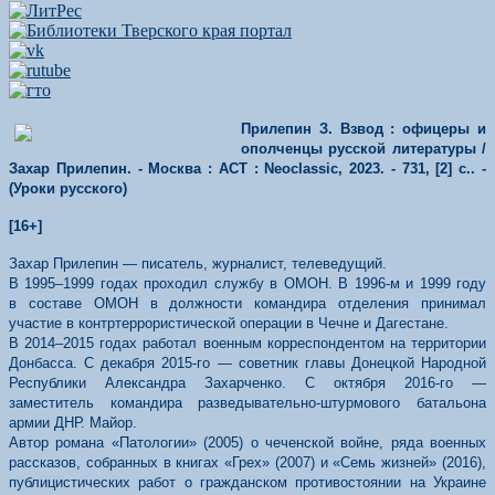
Прилепин
З. Взвод : офицеры и
ополченцы русской литературы /
Захар
Прилепин
. - Москва : АСТ :
Neoclassic
, 2023. - 731, [2] с.. -
(Уроки русского)
[16+]
Захар Прилепин — писатель, журналист, телеведущий.
В 1995–1999 годах проходил службу в ОМОН. В 1996-м и 1999 году
в составе ОМОН в должности командира отделения принимал
участие в контртеррористической операции в Чечне и Дагестане.
В 2014–2015 годах работал военным корреспондентом на территории
Донбасса. С декабря 2015-го — советник главы Донецкой Народной
Республики Александра Захарченко. С октября 2016-го —
заместитель командира разведывательно-штурмового батальона
армии ДНР. Майор.
Автор романа «Патологии» (2005) о чеченской войне, ряда военных
рассказов, собранных в книгах «Грех» (2007) и «Семь жизней» (2016),
публицистических работ о гражданском противостоянии на Украине