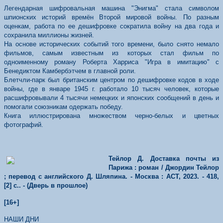
Легендарная шифровальная машина "Энигма" стала символом
шпионских историй времён Второй мировой войны. По разным
оценкам, работа по ее дешифровке сократила войну на два года и
сохранила миллионы жизней.
На основе исторических событий того времени, было снято немало
фильмов, самым известным из которых стал фильм по
одноименному роману Роберта Харриса "Игра в имитацию" с
Бенедиктом Камбербэтчем в главной роли.
Блетчли-парк был британским центром по дешифровке кодов в ходе
войны, где в январе 1945 г. работало 10 тысяч человек, которые
расшифровывали 4 тысячи немецких и японских сообщений в день и
помогали союзникам одержать победу.
Книга иллюстрирована множеством черно-белых и цветных
фотографий.
Тейлор Д. Доставка почты из
Парижа : роман / Джордин Тейлор
; перевод с английского Д. Шляпина. - Москва : АСТ, 2023. - 418,
[2] с.. - (Дверь в прошлое)
[16+]
НАШИ ДНИ