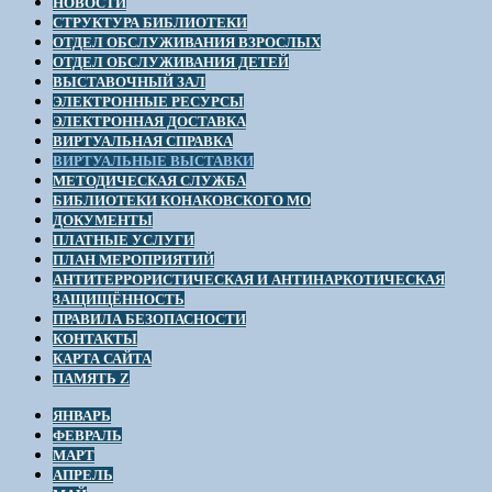
НОВОСТИ
СТРУКТУРА БИБЛИОТЕКИ
ОТДЕЛ ОБСЛУЖИВАНИЯ ВЗРОСЛЫХ
ОТДЕЛ ОБСЛУЖИВАНИЯ ДЕТЕЙ
ВЫСТАВОЧНЫЙ ЗАЛ
ЭЛЕКТРОННЫЕ РЕСУРСЫ
ЭЛЕКТРОННАЯ ДОСТАВКА
ВИРТУАЛЬНАЯ СПРАВКА
ВИРТУАЛЬНЫЕ ВЫСТАВКИ
МЕТОДИЧЕСКАЯ СЛУЖБА
БИБЛИОТЕКИ КОНАКОВСКОГО МО
ДОКУМЕНТЫ
ПЛАТНЫЕ УСЛУГИ
ПЛАН МЕРОПРИЯТИЙ
АНТИТЕРРОРИСТИЧЕСКАЯ И АНТИНАРКОТИЧЕСКАЯ
ЗАЩИЩЁННОСТЬ
ПРАВИЛА БЕЗОПАСНОСТИ
КОНТАКТЫ
КАРТА САЙТА
ПАМЯТЬ Z
ЯНВАРЬ
ФЕВРАЛЬ
МАРТ
АПРЕЛЬ